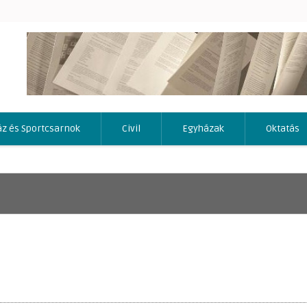
áz és Sportcsarnok
Civil
Egyházak
Oktatás