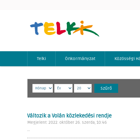
Telki
Önkormányzat
Közösségi H
Szűrő
Változik a Volán közlekedési rendje
Megjelent: 2022. október 26. szerda, 10:46
...