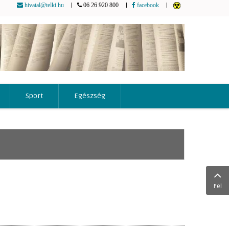
|
|
|
hivatal@telki.hu
06 26 920 800
facebook
Sport
Egészség
Fel