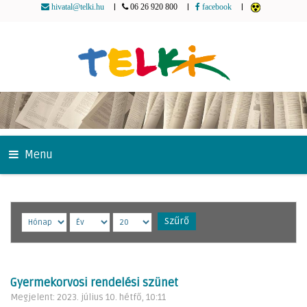
|
|
|
hivatal@telki.hu
06 26 920 800
facebook
Menu
Szűrő
Gyermekorvosi rendelési szünet
Megjelent: 2023. július 10. hétfő, 10:11