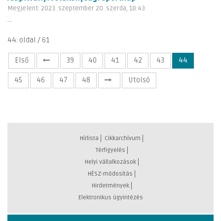
Megjelent: 2023. szeptember 20. szerda, 18:43
...
44. oldal / 61
Első
39
40
41
42
43
44
45
46
47
48
Utolsó
Hírlista
Cikkarchívum
Térfigyelés
Helyi vállalkozások
HÉSZ-módosítás
Hirdetmények
Elektronikus ügyintézés