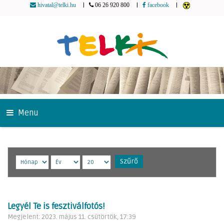
|
|
|
hivatal@telki.hu
06 26 920 800
facebook
Menu
Szűrő
Legyél Te is fesztiválfotós!
Megjelent: 2023. május 11. csütörtök, 17:39