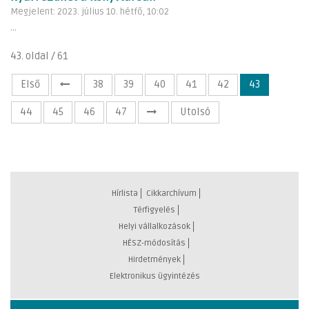
Megjelent: 2023. július 10. hétfő, 10:02
...
43. oldal / 61
Első
38
39
40
41
42
43
44
45
46
47
Utolsó
Hírlista
Cikkarchívum
Térfigyelés
Helyi vállalkozások
HÉSZ-módosítás
Hirdetmények
Elektronikus ügyintézés