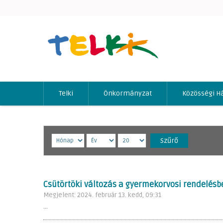
Telki
Önkormányzat
Közösségi H
Szűrő
Csütörtöki változás a gyermekorvosi rendelésb
Megjelent: 2024. február 13. kedd, 09:31
...