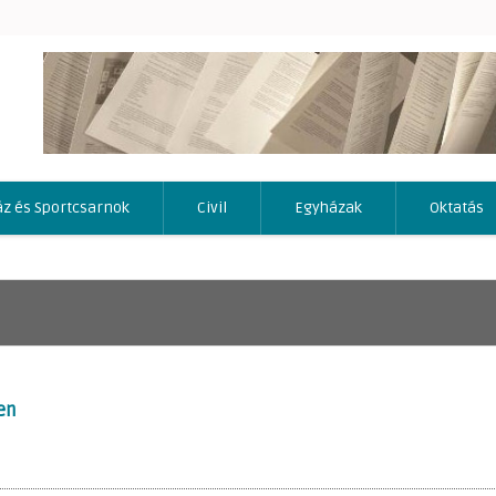
áz és Sportcsarnok
Civil
Egyházak
Oktatás
en