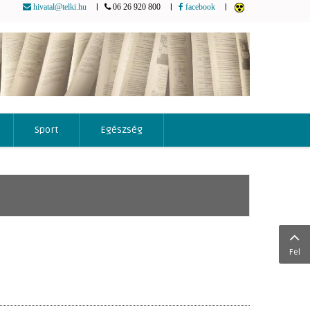
|
|
|
hivatal@telki.hu
06 26 920 800
facebook
Sport
Egészség
Fel