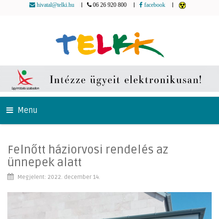
|
|
|
hivatal@telki.hu
06 26 920 800
facebook
Menu
Felnőtt háziorvosi rendelés az
ünnepek alatt
Megjelent: 2022. december 14.