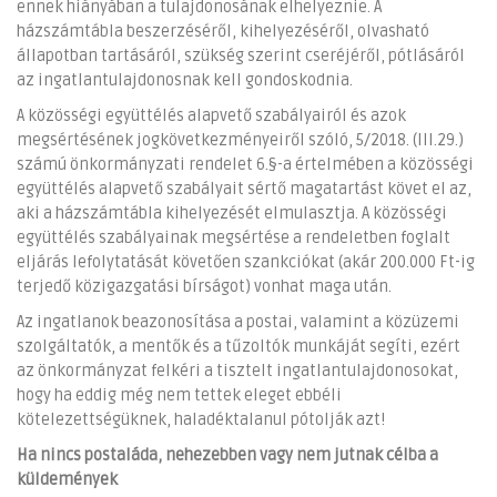
ennek hiányában a tulajdonosának elhelyeznie. A
házszámtábla beszerzéséről, kihelyezéséről, olvasható
állapotban tartásáról, szükség szerint cseréjéről, pótlásáról
az ingatlantulajdonosnak kell gondoskodnia.
A közösségi együttélés alapvető szabályairól és azok
megsértésének jogkövetkezményeiről szóló, 5/2018. (III.29.)
számú önkormányzati rendelet 6.§-a értelmében a közösségi
együttélés alapvető szabályait sértő magatartást követ el az,
aki a házszámtábla kihelyezését elmulasztja. A közösségi
együttélés szabályainak megsértése a rendeletben foglalt
eljárás lefolytatását követően szankciókat (akár 200.000 Ft-ig
terjedő közigazgatási bírságot) vonhat maga után.
Az ingatlanok beazonosítása a postai, valamint a közüzemi
szolgáltatók, a mentők és a tűzoltók munkáját segíti, ezért
az önkormányzat felkéri a tisztelt ingatlantulajdonosokat,
hogy ha eddig még nem tettek eleget ebbéli
kötelezettségüknek, haladéktalanul pótolják azt!
Ha nincs postaláda, nehezebben vagy nem jutnak célba a
küldemények