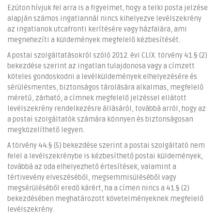
Ezúton hívjuk fel arra is a figyelmet, hogy a telki posta jelzése
alapján számos ingatlannál nincs kihelyezve levélszekrény
az ingatlanok utcafronti kerítésére vagy házfalára, ami
megnehezíti a küldemények megfelelő kézbesítését.
A postai szolgáltatásokról szóló 2012. évi CLIX. törvény 41.§ (2)
bekezdése szerint az ingatlan tulajdonosa vagy a címzett
köteles gondoskodni a levélküldemények elhelyezésére és
sérülésmentes, biztonságos tárolására alkalmas, megfelelő
méretű, zárható, a címnek megfelelő jelzéssel ellátott
levélszekrény rendelkezésre állásáról, továbbá arról, hogy az
a postai szolgáltatók számára könnyen és biztonságosan
megközelíthető legyen.
A törvény 44.§ (5) bekezdése szerint a postai szolgáltató nem
felel a levélszekrénybe is kézbesíthető postai küldemények,
továbbá az oda elhelyezhető értesítések, valamint a
tértivevény elveszéséből, megsemmisüléséből vagy
megsérüléséből eredő kárért, ha a címen nincs a 41.§ (2)
bekezdésében meghatározott követelményeknek megfelelő
levélszekrény.