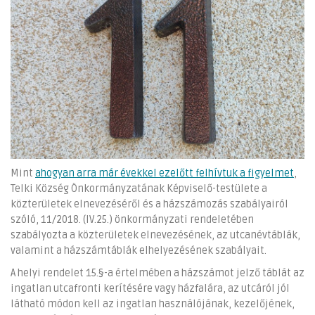
Mint
ahogyan arra már évekkel ezelőtt felhívtuk a figyelmet
,
Telki Község Önkormányzatának Képviselő-testülete a
közterületek elnevezéséről és a házszámozás szabályairól
szóló, 11/2018. (IV.25.) önkormányzati rendeletében
szabályozta a közterületek elnevezésének, az utcanévtáblák,
valamint a házszámtáblák elhelyezésének szabályait.
A helyi rendelet 15.§-a értelmében a házszámot jelző táblát az
ingatlan utcafronti kerítésére vagy házfalára, az utcáról jól
látható módon kell az ingatlan használójának, kezelőjének,