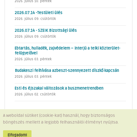
2026. július 10. péntek
2026.07.14 -Testületi ülés
2026. július 09. csütörtök
2026.07.14 - SZEIK Bizottsági ülés
2026. július 09. csütörtök
Ebtartás, hulladék, zajvédelem – interjú a telki közterület-
felügyelővel
2026. július 03. péntek
Budakeszi felhívása azbeszt-szennyezett díszkő kapcsán
2026. július 03. péntek
Esti és éjszakai változások a buszmenetrendben
2026. július 02. csütörtök
A weboldal sütiket (cookie-kat) használ, hogy biztonságos
böngészés mellett a legjobb felhasználói élményt nyújtsa.
Minden jog fenntartva © 2026 Telki Község Önkormányzata
Impresszum
-
Adatvédelem
Elfogadom!