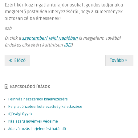
Ezért kérik az ingatlantulajdonosokat, gondoskodjanak a
megfelelő postaláda kihelyezéséről, hogy a küldemények
biztosan célba érhessenek!
szb
(A cikk a
szeptemberi Telki Naplóban
is megjelent. További
érdekes cikkekért kattintson
IDE!
)
Előző
Tovább
KAPCSOLÓDÓ ÍRÁSOK
Felhívás házszámok kihelyezésére
Helyi adófizetési kötelezettség keletkezése
Ifjúsági ügyek
Fás szárú növények védelme
Adatváltozás-bejelentési határidő