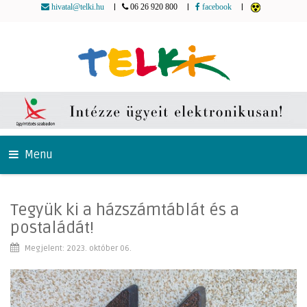
|
|
|
hivatal@telki.hu
06 26 920 800
facebook
Menu
Tegyük ki a házszámtáblát és a
postaládát!
Megjelent: 2023. október 06.