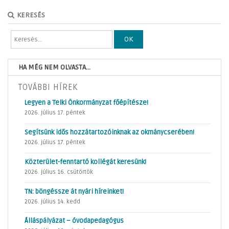
KERESÉS
OK
HA MÉG NEM OLVASTA...
TOVÁBBI HÍREK
Legyen a Telki Önkormányzat főépítésze!
2026. július 17. péntek
Segítsünk idős hozzátartozóinknak az okmánycserében!
2026. július 17. péntek
Közterület-fenntartó kollégát keresünk!
2026. július 16. csütörtök
TN: böngéssze át nyári híreinket!
2026. július 14. kedd
Álláspályázat – óvodapedagógus