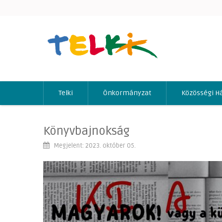
Telki
Önkormányzat
Közösségi H
Könyvbajnokság
Megjelent: 2023. október 05.