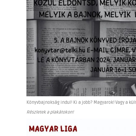
Könyvbajnokság indul! Ki a jobb? Magyarok! Vagy a kül
Részletek a plakátokon!