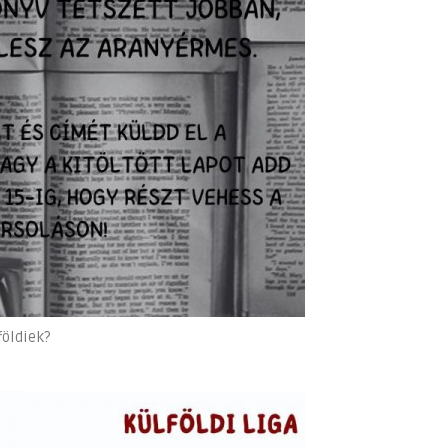
földiek?