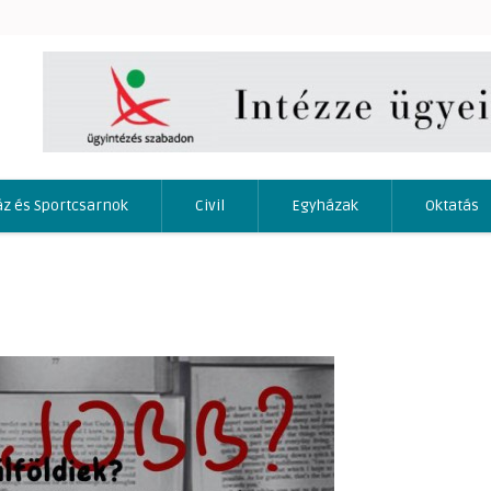
áz és Sportcsarnok
Civil
Egyházak
Oktatás