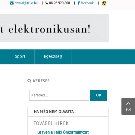
|
|
|
hivatal@telki.hu
06 26 920 800
facebook
Sport
Egészség
KERESÉS
OK
Fel
HA MÉG NEM OLVASTA...
TOVÁBBI HÍREK
Legyen a Telki Önkormányzat