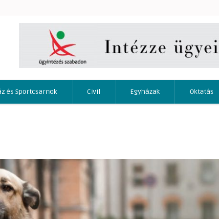
áz és Sportcsarnok
Civil
Egyházak
Oktatás