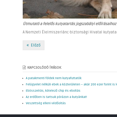
Útmutató a felelős kutyatartás jogszabályi előírásaihoz
A Nemzeti Élelmiszerlánc-biztonsági Hivatal kutyata
Előző
KAPCSOLÓDÓ ÍRÁSOK
A patakmenti földek nem kutyafuttatók
Felügyelet nélküli ebek a közterületen – akár 200 ezer forint is 
Ebösszeírás, kötelező chip és eboltás
Az erdőben is tartsuk pórázon a kutyánkat!
Veszettség elleni védőoltás