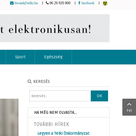
|
|
|
hivatal@telki.hu
06 26 920 800
facebook
Sport
Egészség
KERESÉS
OK
Fel
HA MÉG NEM OLVASTA...
TOVÁBBI HÍREK
Legyen a Telki Önkormányzat