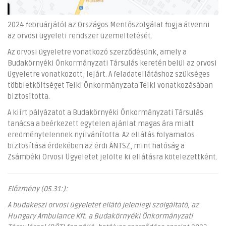
2024 februárjától az Országos Mentőszolgálat fogja átvenni
az orvosi ügyeleti rendszer üzemeltetését.
Az orvosi ügyeletre vonatkozó szerződésünk, amely a
Budakörnyéki Önkormányzati Társulás keretén belül az orvosi
ügyeletre vonatkozott, lejárt. A feladatellátáshoz szükséges
többletköltséget Telki Önkormányzata Telki vonatkozásában
biztosította.
A kiírt pályázatot a Budakörnyéki Önkormányzati Társulás
tanácsa a beérkezett egytelen ajánlat magas ára miatt
eredménytelennek nyilvánította. Az ellátás folyamatos
biztosítása érdekében az érdi ÁNTSZ, mint hatóság a
Zsámbéki Orvosi Ügyeletet jelölte ki ellátásra kötelezettként.
Előzmény (05.31:):
A budakeszi orvosi ügyeletet ellátó jelenlegi szolgáltató, az
Hungary Ambulance Kft. a Budakörnyéki Önkormányzati