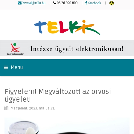
|
|
|
hivatal@telki.hu
06 26 920 800
facebook
Menu
Figyelem! Megváltozott az orvosi
ügyelet!
Megjelent: 2023. május 31.