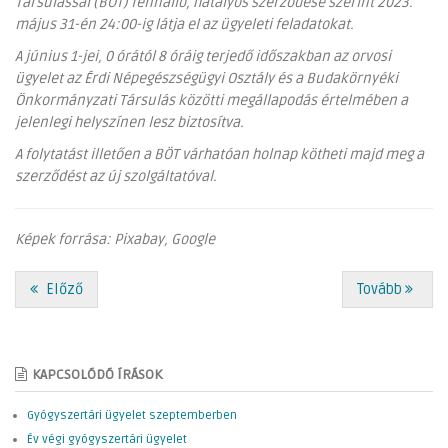
Társulással (BÖT) fennálló, hatályos szerződése szerint 2023.
május 31-én 24:00-ig látja el az ügyeleti feladatokat.
A június 1-jei, 0 órától 8 óráig terjedő időszakban az orvosi
ügyelet az Érdi Népegészségügyi Osztály és a Budakörnyéki
Önkormányzati Társulás közötti megállapodás értelmében a
jelenlegi helyszínen lesz biztosítva.
A folytatást illetően a BÖT várhatóan holnap kötheti majd meg a
szerződést az új szolgáltatóval.
Képek forrása: Pixabay, Google
Előző
Tovább
KAPCSOLÓDÓ ÍRÁSOK
Gyógyszertári ügyelet szeptemberben
Év végi gyógyszertári ügyelet