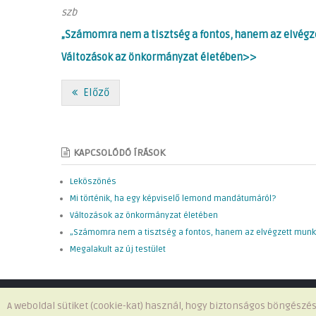
szb
„Számomra nem a tisztség a fontos, hanem az elvégze
Változások az önkormányzat életében>>
Előző
KAPCSOLÓDÓ ÍRÁSOK
Leköszönés
Mi történik, ha egy képviselő lemond mandátumáról?
Változások az önkormányzat életében
„Számomra nem a tisztség a fontos, hanem az elvégzett munk
Megalakult az új testület
A weboldal sütiket (cookie-kat) használ, hogy biztonságos böngészés