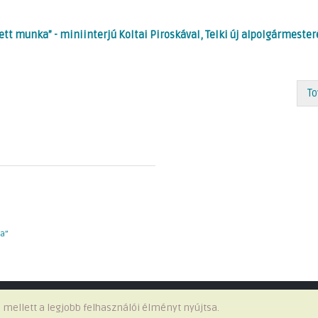
tt munka” - miniinterjú Koltai Piroskával, Telki új alpolgármeste
To
a”
Minden jog fenntartva © 2026 Telki Község Önkormányzata
 mellett a legjobb felhasználói élményt nyújtsa.
Impresszum
-
Adatvédelem