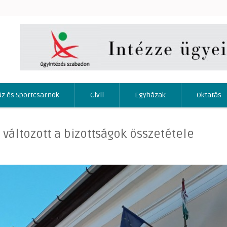
áz és Sportcsarnok
Civil
Egyházak
Oktatás
 változott a bizottságok összetétele