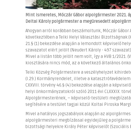
Mint ismeretes, Móczár Gábor alpolgármester 2021. ápr
Deltai Károly polgármester a megüresedett alpolgármes
Ahogyan arról korábban beszámoltunk, Móczár Gábor
következtében a Telki Helyi Választási Bizottságnak (
21.§ (1) bekezdése alapján a lemondott képviselő hel
szavazatot elért jelölt (Neudert Károly - 497 szavaza
Mivel a listán több jelölt nem volt, így a HVB 1/2021.
kiosztására nincs mód, az a következő általános önk
Telki Község Polgármestere a veszélyhelyzet kihirdet
(I.29.) Kormányrendelet, illetve a katasztrófavédelem
CXXVIII. törvény 46.§ (4) bekezdése alapján a képvisel
helyi önkormányzatokról szóló 2011 évi CLXXXIX. törv
Alpolgármesterének, – képviselő-testületi megbízat
segítésére a testület tagjai közül Koltai Piroska Marg
Mivel a hatályos jogszabályok alapján az alpolgármest
alpolgármesteri megbízással egyidejűleg a polgármest
bizottsági helyekre Király Péter képviselőt (Szociális 