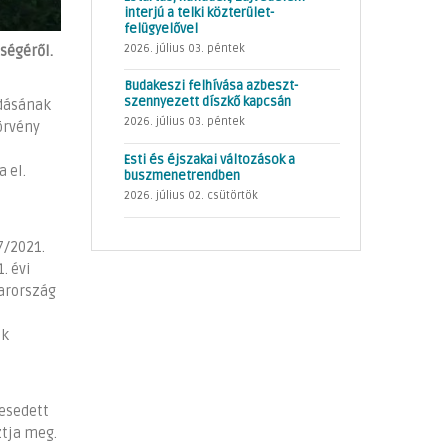
interjú a telki közterület-
felügyelővel
2026. július 03. péntek
ségéről.
Budakeszi felhívása azbeszt-
szennyezett díszkő kapcsán
ndásának
2026. július 03. péntek
örvény
Esti és éjszakai változások a
 el.
buszmenetrendben
2026. július 02. csütörtök
7/2021.
. évi
yarország
ak
resedett
ztja meg.