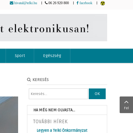
|
|
|
hivatal@telki.hu
06 26 920 800
facebook
Sport
Egészség
KERESÉS
OK
Fel
HA MÉG NEM OLVASTA...
TOVÁBBI HÍREK
Legyen a Telki Önkormányzat