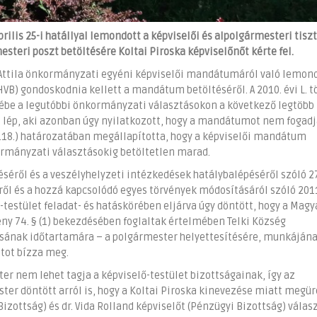
ilis 25-i hatállyal lemondott a képviselői és alpolgármesteri tiszt
teri poszt betöltésére Koltai Piroska képviselőnőt kérte fel.
 Attila önkormányzati egyéni képviselői mandátumáról való lemo
HVB) gondoskodnia kellett a mandátum betöltéséről. A 2010. évi L. t
yébe a legutóbbi önkormányzati választásokon a következő legtöbb
t) lép, aki azonban úgy nyilatkozott, hogy a mandátumot nem fogadja
 (V.18.) határozatában megállapította, hogy a képviselői mandátum
ormányzati választásokig betöltetlen marad.
éséről és a veszélyhelyzeti intézkedések hatálybalépéséről szóló 2
ről és a hozzá kapcsolódó egyes törvények módosításáról szóló 2011
ő-testület feladat- és hatáskörében eljárva úgy döntött, hogy a Mag
ény 74. § (1) bekezdésében foglaltak értelmében Telki Község
ásának időtartamára – a polgármester helyettesítésére, munkáján
itot bízza meg.
er nem lehet tagja a képviselő-testület bizottságainak, így az
er döntött arról is, hogy a Koltai Piroska kinevezése miatt megü
Bizottság) és dr. Vida Rolland képviselőt (Pénzügyi Bizottság) válas