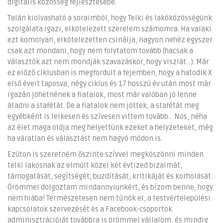
digitális közösség fejlesztésébe.
Talán kiolvasható a soraimból, hogy Telki és lakóközösségünk
szolgálata igazi, elkötelezett szerelem számomra. Ha valaki
ezt komolyan, elkötelezetten csinálja, nagyon nehéz egyszer
csak azt mondani, hogy nem folytatom tovább (hacsak a
választók azt nem mondják szavazáskor, hogy viszlát...). Már
ez előző ciklusban is megfordult a fejemben, hogy a hatodik X
első éveit taposva, négy ciklus és 17 hosszú év után most már
igazán jöhetnének a fiatalok, most már valóban jó lenne
átadni a stafétát. De a fiatalok nem jöttek, a stafétát meg
egyébként is lelkesen és szívesen vittem tovább... Nos, néha
az élet maga oldja meg helyettünk ezeket a helyzeteket, még
ha váratlan és választást nem hagyó módon is.
Ezúton is szeretném őszinte szívvel megköszönni minden
telki lakosnak az elmúlt közel két évtized bizalmát,
támogatását, segítségét, buzdítását, kritikáját és korholását.
Örömmel dolgoztam mindannyiunkért, és bízom benne, hogy
nem hiába! Természetesen nem tűnök el, a testvértelepülési
kapcsolatok szervezését és a Facebook-csoportok
adminisztrációját továbbra is örömmel vállalom, és mindig