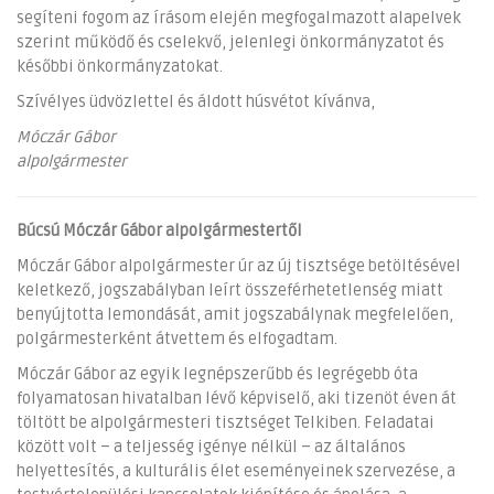
segíteni fogom az írásom elején megfogalmazott alapelvek
szerint működő és cselekvő, jelenlegi önkormányzatot és
későbbi önkormányzatokat.
Szívélyes üdvözlettel és áldott húsvétot kívánva,
Móczár Gábor
alpolgármester
Búcsú Móczár Gábor alpolgármestertől
Móczár Gábor alpolgármester úr az új tisztsége betöltésével
keletkező, jogszabályban leírt összeférhetetlenség miatt
benyújtotta lemondását, amit jogszabálynak megfelelően,
polgármesterként átvettem és elfogadtam.
Móczár Gábor az egyik legnépszerűbb és legrégebb óta
folyamatosan hivatalban lévő képviselő, aki tizenöt éven át
töltött be alpolgármesteri tisztséget Telkiben. Feladatai
között volt – a teljesség igénye nélkül – az általános
helyettesítés, a kulturális élet eseményeinek szervezése, a