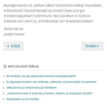
Alpolgármester úr, kedves Gábor! Köszönöm eddigi munkádat,
elkötelezett helytállásodat az elmúlt évek szorgos
mindennapjaiban! Számítunk rád a jövőben is! Ezúton
kívánok sok sikert új, kihívásokkal teli feladatkörödben!
Deltai Károly
polgármester
Előző
Tovább
KAPCSOLÓDÓ ÍRÁSOK
Mi történik, ha egy képviselő lemond mandátumáról?
Új alpolgármestere van Telkinek, változott a bizottságok összetétele
Változások az önkormányzat életében
„Számomra nem a tisztség a fontos, hanem az elvégzett munka”
Megalakult az új testület