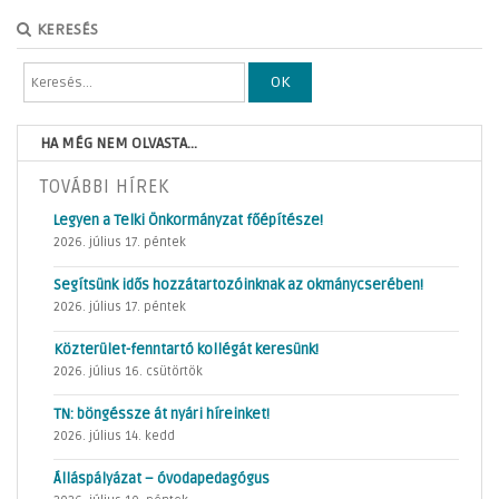
KERESÉS
OK
HA MÉG NEM OLVASTA...
TOVÁBBI HÍREK
Legyen a Telki Önkormányzat főépítésze!
2026. július 17. péntek
Segítsünk idős hozzátartozóinknak az okmánycserében!
2026. július 17. péntek
Közterület-fenntartó kollégát keresünk!
2026. július 16. csütörtök
TN: böngéssze át nyári híreinket!
2026. július 14. kedd
Álláspályázat – óvodapedagógus