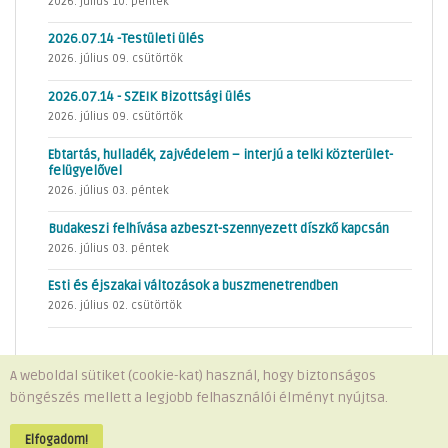
2026. július 10. péntek
2026.07.14 -Testületi ülés
2026. július 09. csütörtök
2026.07.14 - SZEIK Bizottsági ülés
2026. július 09. csütörtök
Ebtartás, hulladék, zajvédelem – interjú a telki közterület-
felügyelővel
2026. július 03. péntek
Budakeszi felhívása azbeszt-szennyezett díszkő kapcsán
2026. július 03. péntek
Esti és éjszakai változások a buszmenetrendben
2026. július 02. csütörtök
A weboldal sütiket (cookie-kat) használ, hogy biztonságos
böngészés mellett a legjobb felhasználói élményt nyújtsa.
Minden jog fenntartva © 2026 Telki Község Önkormányzata
Impresszum
-
Adatvédelem
Elfogadom!