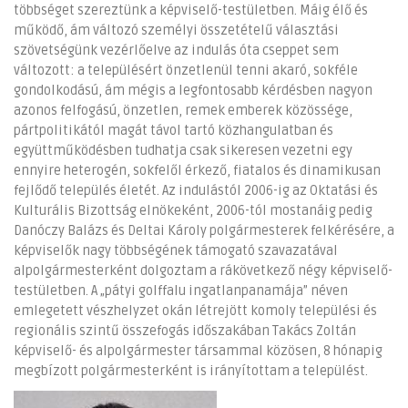
többséget szereztünk a képviselő-testületben. Máig élő és
működő, ám változó személyi összetételű választási
szövetségünk vezérlőelve az indulás óta cseppet sem
változott: a településért önzetlenül tenni akaró, sokféle
gondolkodású, ám mégis a legfontosabb kérdésben nagyon
azonos felfogású, önzetlen, remek emberek közössége,
pártpolitikától magát távol tartó közhangulatban és
együttműködésben tudhatja csak sikeresen vezetni egy
ennyire heterogén, sokfelől érkező, fiatalos és dinamikusan
fejlődő település életét. Az indulástól 2006-ig az Oktatási és
Kulturális Bizottság elnökeként, 2006-tól mostanáig pedig
Danóczy Balázs és Deltai Károly polgármesterek felkérésére, a
képviselők nagy többségének támogató szavazatával
alpolgármesterként dolgoztam a rákövetkező négy képviselő-
testületben. A „pátyi golffalu ingatlanpanamája” néven
emlegetett vészhelyzet okán létrejött komoly települési és
regionális szintű összefogás időszakában Takács Zoltán
képviselő- és alpolgármester társammal közösen, 8 hónapig
megbízott polgármesterként is irányítottam a települést.