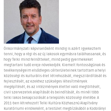
Önkormányzati képviselőként mindig is azért igyekeztem
tenni, hogy a régi és az új lakosok egymásra találhassanak, és
hogy Telki mind felnőtteket, mind pedig gyermekeket
megtartani tudó ereje növekedjék. Kiemelt fontosságúnak és
tevékenységeim elsődleges célterületeinek tartottam a helyi
közösségi és kulturális élet létrehozását, megszilárdítását és
fejlesztését, az ezekhez szükséges létesítmények
megépítését, és az intézmények élettel való megtöltését,
civil szervezetek alapítását és beindítását, és minél több
telki lakos bekapcsolását a település közösségi életébe. A
2011-ben létrehozott Telki Kultúra Közhasznú Alapítvány
kuratóriumi elnökeként, a testület megbízásából a Kodolányi