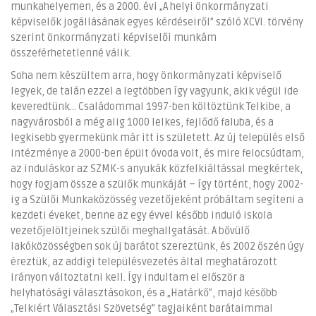
munkahelyemen, és a 2000. évi „A helyi önkormányzati
képviselők jogállásának egyes kérdéseiről” szóló XCVI. törvény
szerint önkormányzati képviselői munkám
összeférhetetlenné válik.
Soha nem készültem arra, hogy önkormányzati képviselő
legyek, de talán ezzel a legtöbben így vagyunk, akik végül ide
keveredtünk... Családommal 1997-ben költöztünk Telkibe, a
nagyvárosból a még alig 1000 lelkes, fejlődő faluba, és a
legkisebb gyermekünk már itt is született. Az új település első
intézménye a 2000-ben épült óvoda volt, és mire felocsúdtam,
az induláskor az SZMK-s anyukák közfelkiáltással megkértek,
hogy fogjam össze a szülők munkáját – így történt, hogy 2002-
ig a Szülői Munkaközösség vezetőjeként próbáltam segíteni a
kezdeti éveket, benne az egy évvel később induló iskola
vezetőjelöltjeinek szülői meghallgatását. A bővülő
lakóközösségben sok új barátot szereztünk, és 2002 őszén úgy
éreztük, az addigi településvezetés által meghatározott
irányon változtatni kell. Így indultam el először a
helyhatósági választásokon, és a „Határkő”, majd később
„Telkiért Választási Szövetség” tagjaiként barátaimmal