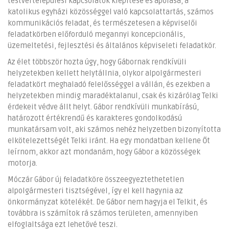
testvértelepülési kapcsolatok kiépítése és ápolása, a
katolikus egyházi közösséggel való kapcsolattartás, számos
kommunikációs feladat, és természetesen a képviselői
feladatkörben előforduló megannyi koncepcionális,
üzemeltetési, fejlesztési és általános képviseleti feladatkör.
Az élet többször hozta úgy, hogy Gábornak rendkívüli
helyzetekben kellett helytállnia, olykor alpolgármesteri
feladatkört meghaladó felelősséggel a vállán, és ezekben a
helyzetekben mindig maradéktalanul, csak és kizárólag Telki
érdekeit védve állt helyt. Gábor rendkívüli munkabírású,
határozott értékrendű és karakteres gondolkodású
munkatársam volt, aki számos nehéz helyzetben bizonyította
elkötelezettségét Telki iránt. Ha egy mondatban kellene Őt
leírnom, akkor azt mondanám, hogy Gábor a közösségek
motorja.
Móczár Gábor új feladatköre összeegyeztethetetlen
alpolgármesteri tisztségével, így el kell hagynia az
önkormányzat kötelékét. De Gábor nem hagyja el Telkit, és
továbbra is számítok rá számos területen, amennyiben
elfoglaltsága ezt lehetővé teszi.