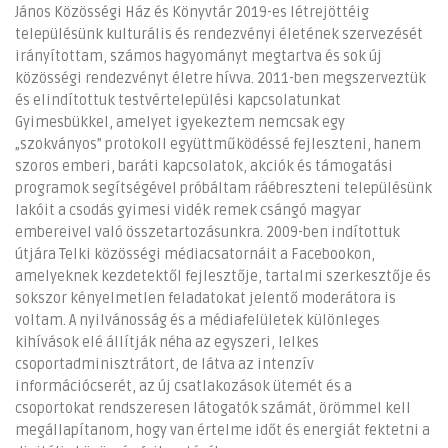
János Közösségi Ház és Könyvtár 2019-es létrejöttéig
településünk kulturális és rendezvényi életének szervezését
irányítottam, számos hagyományt megtartva és sok új
közösségi rendezvényt életre hívva. 2011-ben megszerveztük
és elindítottuk testvértelepülési kapcsolatunkat
Gyimesbükkel, amelyet igyekeztem nemcsak egy
„szokványos” protokoll együttműködéssé fejleszteni, hanem
szoros emberi, baráti kapcsolatok, akciók és támogatási
programok segítségével próbáltam ráébreszteni településünk
lakóit a csodás gyimesi vidék remek csángó magyar
embereivel való összetartozásunkra. 2009-ben indítottuk
útjára Telki közösségi médiacsatornáit a Facebookon,
amelyeknek kezdetektől fejlesztője, tartalmi szerkesztője és
sokszor kényelmetlen feladatokat jelentő moderátora is
voltam. A nyilvánosság és a médiafelületek különleges
kihívások elé állítják néha az egyszeri, lelkes
csoportadminisztrátort, de látva az intenzív
információcserét, az új csatlakozások ütemét és a
csoportokat rendszeresen látogatók számát, örömmel kell
megállapítanom, hogy van értelme időt és energiát fektetni a