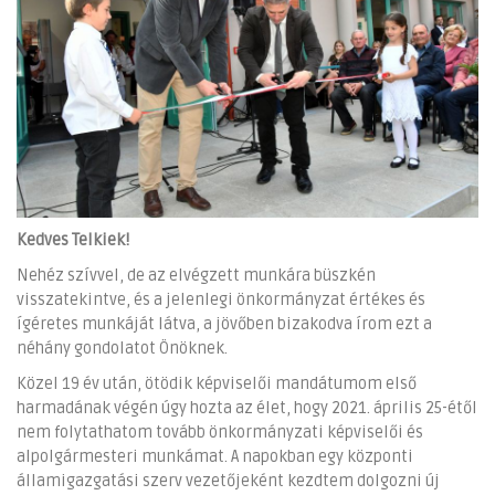
Kedves Telkiek!
Nehéz szívvel, de az elvégzett munkára büszkén
visszatekintve, és a jelenlegi önkormányzat értékes és
ígéretes munkáját látva, a jövőben bizakodva írom ezt a
néhány gondolatot Önöknek.
Közel 19 év után, ötödik képviselői mandátumom első
harmadának végén úgy hozta az élet, hogy 2021. április 25-étől
nem folytathatom tovább önkormányzati képviselői és
alpolgármesteri munkámat. A napokban egy központi
államigazgatási szerv vezetőjeként kezdtem dolgozni új