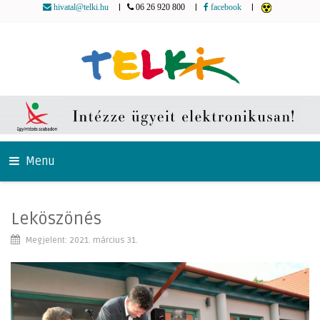
|
|
|
hivatal@telki.hu
06 26 920 800
facebook
Menu
Leköszönés
Megjelent: 2021. március 31.