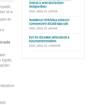
interjú a telki közterület-
felügyelővel
ényadó,
2026. július 03. péntek
ber 15-e.
yévi és
Budakeszi felhívása azbeszt-
szennyezett díszkő kapcsán
2026. július 03. péntek
s a
Esti és éjszakai változások a
buszmenetrendben
átralék
2026. július 02. csütörtök
abér
. Egyéb,
hajtási
elkezésre
éből