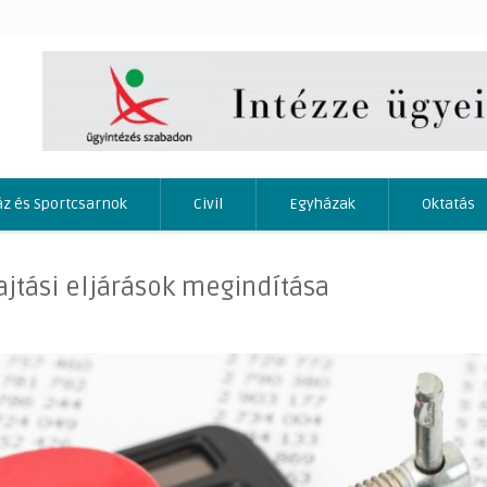
áz és Sportcsarnok
Civil
Egyházak
Oktatás
jtási eljárások megindítása