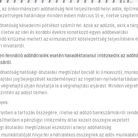
, az önkormányzati adóhatóság felé teljesítendő helyi adók, építm
lezettségek határideje minden évben március 15-e, illetve szeptem
hatóság késedelmi pótlékot számít fel. Azok az adózók, akik a tárg
illetve az idei és korábbi évekre vonatkozó egyes adóbevallási
dő kitűzése mellett az elmulasztott kötelezettség teljesítésére é
i Hivataltól.
n fennálló adóhátralék esetén haladéktalanul intézkedik az adóh
sáról.
óhatóság hatósági átutalási megbízást bocsát ki (inkasszó), munk
ehajtási jog bejegyzését kezdeményezi az ingatlan-nyilvántartásban
végrehajtó útján folytatja le a végrehajtási eljárást. Minden végre
zintén az adóst terheli.
nyek:
iben a tartozás összegére, illetve az adózó bankszámláiról rend
síthetően a pénzügyi intézmény által kezelt összegre vezetett
ági átutalási megbízással eszközöli a helyi adóhatóság.
s munkáltatóját hívja fel a hátralékos összegnek az adós munkabér