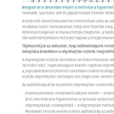
Ahogyan arra december elején is felhívtuk a figyelmet
telekadó, iparűzési adó és gépjárműadó fizetési köte
A határidőt követő késedelmes befizetések után az adó
korábban lejárt tartozásaikat még nem fizették meg, 
kötelezettségeiket elmulasztották megtenni, a határi
hátralék befizetésére felhívást kaptak a Polgármester
Tájékoztatjuk az adósokat, hogy adóhatóságunk minde
behajtása érdekében a végrehajtási eljárás megindítá
A végrehajtási eljárás keretében az önkormányzati ad
letiltást indít, ingatlanvagyon esetén ingatlan végr
a jogszabályban biztosított esetekben önálló bírósági 
eljárás végrehajtási költséget von maga után, amely s
Az adóhatóság által eszközölt végrehajtási cselekmé
A bankszámlával rendelkező adózok esetén – amenny
álló információra figyelemmel a tartozás valószínű
végrehajtással is behajtható – a végrehajtást hatós
Munkabér letiltás esetén a helyi adóhatóság az adó