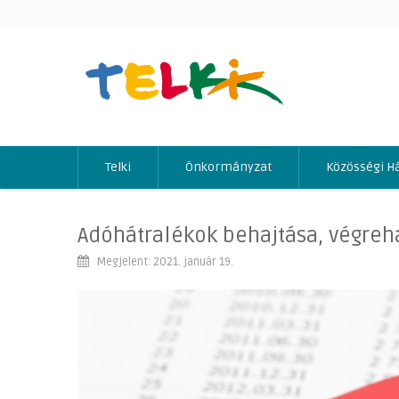
Telki
Önkormányzat
Közösségi H
Adóhátralékok behajtása, végreha
Megjelent: 2021. január 19.