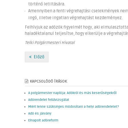
történő letiltására.
Amennyiben a fenti végrehajtási cselekmények nem,
ingó, illetve ingatlan végrehajtást kezdeményez.
Felhívjuk az adózók figyelmét hogy, aki elmulasztott
haladéktalanul teljesítse, hogy elkerülje a végrehajtá
Telki Polgármesteri Hivatal
Előző
KAPCSOLÓDÓ ÍRÁSOK
A polgármester naplója: Adókról és más keserűségekről
Adórendelet felülvizsgálat
Miért lenne szükséges módosítani a helyi adórendeletet?
Adó és járvány
Elnapolt adóreform