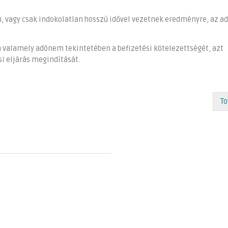
 vagy csak indokolatlan hosszú idővel vezetnek eredményre, az a
a valamely adónem tekintetében a befizetési kötelezettségét, azt
si eljárás megindítását.
To