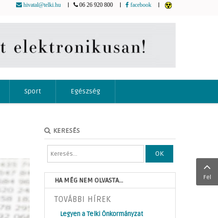
|
|
|
hivatal@telki.hu
06 26 920 800
facebook
Sport
Egészség
KERESÉS
OK
Fel
HA MÉG NEM OLVASTA...
TOVÁBBI HÍREK
Legyen a Telki Önkormányzat