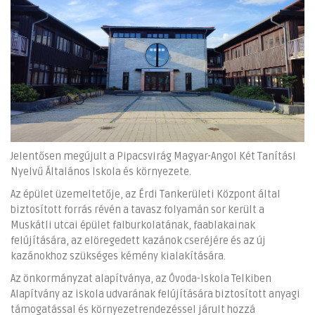
Jelentősen megújult a Pipacsvirág Magyar-Angol Két Tanítási
Nyelvű Általános Iskola és környezete.
Az épület üzemeltetője, az Érdi Tankerületi Központ által
biztosított forrás révén a tavasz folyamán sor került a
Muskátli utcai épület falburkolatának, faablakainak
felújítására, az elöregedett kazánok cseréjére és az új
kazánokhoz szükséges kémény kialakítására.
Az önkormányzat alapítványa, az Óvoda-Iskola Telkiben
Alapítvány az iskola udvarának felújítására biztosított anyagi
támogatással és környezetrendezéssel járult hozzá