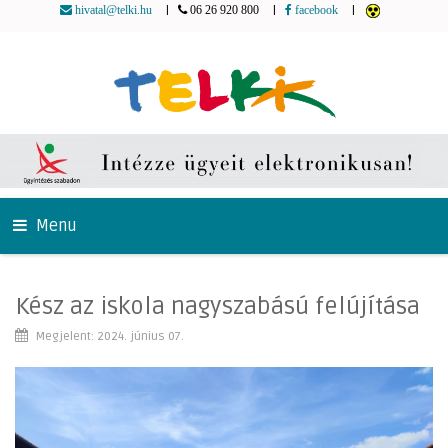
|
|
|
hivatal@telki.hu
06 26 920 800
facebook
Menu
Kész az iskola nagyszabású felújítása
Megjelent: 2024. június 07.