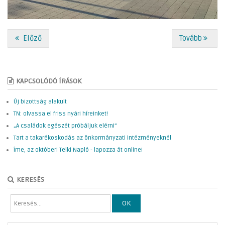
Előző
Tovább
KAPCSOLÓDÓ ÍRÁSOK
Új bizottság alakult
TN: olvassa el friss nyári híreinket!
„A családok egészét próbáljuk elérni”
Tart a takarékoskodás az önkormányzati intézményeknél
Íme, az októberi Telki Napló - lapozza át online!
KERESÉS
OK