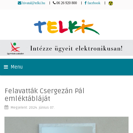
|
|
|
hivatal@telki.hu
06 26 920 800
facebook
Menu
Felavatták Csergezán Pál
emléktábláját
Megjelent: 2024. június 07.