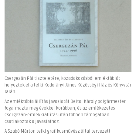
Csergezán Pál tiszteletére, közadakozásból emléktáblát
helyeztek el a telki Kodolányi János Közösségi Ház és Könyvtár
falán.
Az emléktábla állítás javaslatát Deltai Károly polgármester
fogalmazta meg évekkel korábban, és az emlékezetes
Csergezán-emlékkiállítás után többen támogatóan
csatlakoztak a javaslathoz.
A Szabó Márton telki grafikusművész által tervezett