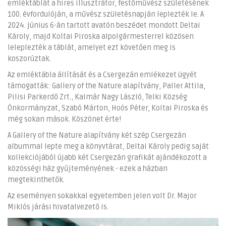
emléktáblát a híres illusztrátor, festőművész születésének
100. évfordulóján, a művész születésnapján leplezték le. A
2024. június 6-án tartott avatón beszédet mondott Deltai
Károly, majd Koltai Piroska alpolgármesterrel közösen
leleplezték a táblát, amelyet ezt követően meg is
koszorúztak.
Az emléktábla állítását és a Csergezán emlékezet ügyét
támogatták: Gallery of the Nature alapítvány, Paller Attila,
Pilisi Parkerdő Zrt., Kalmár Nagy László, Telki Község
Önkormányzat, Szabó Márton, Hoós Péter, Koltai Piroska és
még sokan mások. Köszönet érte!
A Gallery of the Nature alapítvány két szép Csergezán
albummal lepte meg a könyvtárat, Deltai Károly pedig saját
kollekciójából újabb két Csergezán grafikát ajándékozott a
közösségi ház gyűjteményének - ezek a házban
megtekinthetők.
Az eseményen sokakkal egyetemben jelen volt Dr. Major
Miklós járási hivatalvezető is.