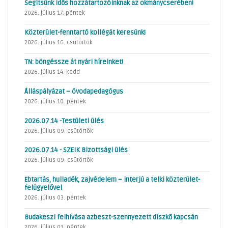
Segítsünk idős hozzátartozóinknak az okmánycserében!
2026. július 17. péntek
Közterület-fenntartó kollégát keresünk!
2026. július 16. csütörtök
TN: böngéssze át nyári híreinket!
2026. július 14. kedd
Álláspályázat – óvodapedagógus
2026. július 10. péntek
2026.07.14 -Testületi ülés
2026. július 09. csütörtök
2026.07.14 - SZEIK Bizottsági ülés
2026. július 09. csütörtök
Ebtartás, hulladék, zajvédelem – interjú a telki közterület-
felügyelővel
2026. július 03. péntek
Budakeszi felhívása azbeszt-szennyezett díszkő kapcsán
2026. július 03. péntek