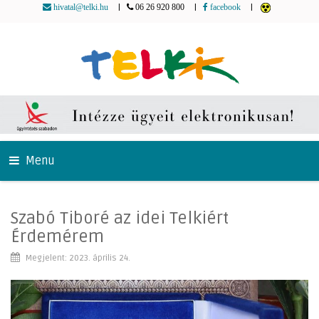
|
|
|
hivatal@telki.hu
06 26 920 800
facebook
Menu
Szabó Tiboré az idei Telkiért
Érdemérem
Megjelent: 2023. április 24.