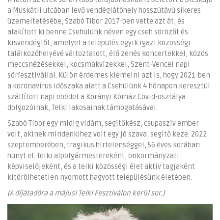
a Muskátli utcában levő vendéglátóhely hosszútávú sikeres
üzemeltetésébe, Szabó Tibor 2017-ben vette azt át, és
alakított ki benne Csehülünk néven egy cseh sörözőt és
kisvendéglőt, amelyet a település egyik igazi közösségi
találkozóhelyévé változtatott, élő zenés koncertekkel, közös
meccsnézésekkel, kocsmakvízekkel, Szent-Vencel napi
sörfesztivállal. Külön érdemes kiemelni azt is, hogy 2021-ben
a koronavírus időszaka alatt a Csehülünk 4 hónapon keresztül
szállított napi ebédet a Korányi Kórház Covid-osztálya
dolgozóinak, Telki lakosainak támogatásával.
Szabó Tibor egy midig vidám, segítőkész, csupaszív ember
volt, akinek mindenkihez volt egy jó szava, segítő keze. 2022
szeptemberében, tragikus hirtelenséggel, 56 éves korában
hunyt el. Telki alpolgármestereként, önkormányzati
képviselőjeként, és a telki közösségi élet aktív tagjaként
kitörölhetetlen nyomott hagyott településünk életében.
(A díjátadóra a májusi Telki Fesztiválon kerül sor.)