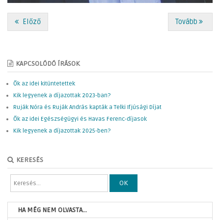
Előző
Tovább
KAPCSOLÓDÓ ÍRÁSOK
Ők az idei kitüntetettek
Kik legyenek a díjazottak 2023-ban?
Ruják Nóra és Ruják András kapták a Telki Ifjúsági Díjat
Ők az idei Egészségügyi és Havas Ferenc-díjasok
Kik legyenek a díjazottak 2025-ben?
KERESÉS
OK
HA MÉG NEM OLVASTA...