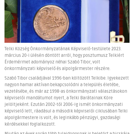
Telki Község Önkormányzatának Képviselő-testülete 2023.
március 20-i ülésén döntött arról, hogy posztumusz Telkiért
Érdemérmet adományoz néhai Szabó Tibor, volt
önkormányzati képviselő és alpolgármester részére.
Szabó Tibor családjával 1996-ban költözött Telkibe. Igyekezett
nagyon hamar aktívan bekapcsolódni a település életébe,
vezetésébe, és már az 1998-as önkormányzati választásokon
képviselői mandátumot nyert, a Telki Barátainak Köre
jelöltjeként. Ezután 2002-től 2006-ig ismét önkormányzati
képviselő lett, ráadásul a második képviselői ciklusában Telki
alpolgármestere is volt, és leginkább pénzügyi, gazdasági
kérdésekkel foglalkozott.
Miután az évek során több tulajdonosnak is beletört a bicskája