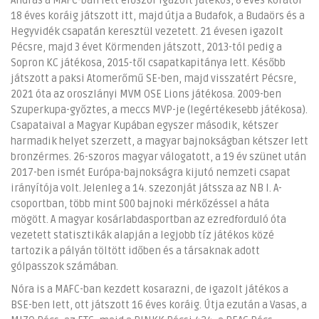
András a MAFC-ban lett először igazolt játékos, 8 éves korától
18 éves koráig játszott itt, majd útja a Budafok, a Budaörs és a
Hegyvidék csapatán keresztül vezetett. 21 évesen igazolt
Pécsre, majd 3 évet Körmenden játszott, 2013-tól pedig a
Sopron KC játékosa, 2015-től csapatkapitánya lett. Később
játszott a paksi Atomerőmű SE-ben, majd visszatért Pécsre,
2021 óta az oroszlányi MVM OSE Lions játékosa. 2009-ben
Szuperkupa-győztes, a meccs MVP-je (legértékesebb játékosa).
Csapataival a Magyar Kupában egyszer második, kétszer
harmadik helyet szerzett, a magyar bajnokságban kétszer lett
bronzérmes. 26-szoros magyar válogatott, a 19 év szünet után
2017-ben ismét Európa-bajnokságra kijutó nemzeti csapat
irányítója volt. Jelenleg a 14. szezonját játssza az NB I. A-
csoportban, több mint 500 bajnoki mérkőzéssel a háta
mögött. A magyar kosárlabdasportban az ezredforduló óta
vezetett statisztikák alapján a legjobb tíz játékos közé
tartozik a pályán töltött időben és a társaknak adott
gólpasszok számában.
Nóra is a MAFC-ban kezdett kosarazni, de igazolt játékos a
BSE-ben lett, ott játszott 16 éves koráig. Útja ezután a Vasas, a