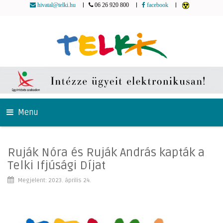
|
|
|
hivatal@telki.hu
06 26 920 800
facebook
Menu
Ruják Nóra és Ruják András kapták a
Telki Ifjúsági Díjat
Megjelent: 2023. április 24.