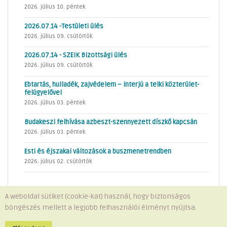
2026. július 10. péntek
2026.07.14 -Testületi ülés
2026. július 09. csütörtök
2026.07.14 - SZEIK Bizottsági ülés
2026. július 09. csütörtök
Ebtartás, hulladék, zajvédelem – interjú a telki közterület-
felügyelővel
2026. július 03. péntek
Budakeszi felhívása azbeszt-szennyezett díszkő kapcsán
2026. július 03. péntek
Esti és éjszakai változások a buszmenetrendben
2026. július 02. csütörtök
A weboldal sütiket (cookie-kat) használ, hogy biztonságos
böngészés mellett a legjobb felhasználói élményt nyújtsa.
Minden jog fenntartva © 2026 Telki Község Önkormányzata
Impresszum
-
Adatvédelem