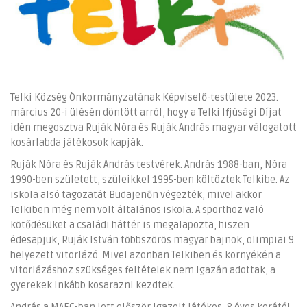
Telki Község Önkormányzatának Képviselő-testülete 2023.
március 20-i ülésén döntött arról, hogy a Telki Ifjúsági Díjat
idén megosztva Ruják Nóra és Ruják András magyar válogatott
kosárlabda játékosok kapják.
Ruják Nóra és Ruják András testvérek. András 1988-ban, Nóra
1990-ben született, szüleikkel 1995-ben költöztek Telkibe. Az
iskola alsó tagozatát Budajenőn végezték, mivel akkor
Telkiben még nem volt általános iskola. A sporthoz való
kötődésüket a családi háttér is megalapozta, hiszen
édesapjuk, Ruják István többszörös magyar bajnok, olimpiai 9.
helyezett vitorlázó. Mivel azonban Telkiben és környékén a
vitorlázáshoz szükséges feltételek nem igazán adottak, a
gyerekek inkább kosarazni kezdtek.