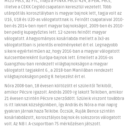
MIZO Pécs, az FTC, majd a PINKK Pécsi 424, a PEAC Pécs,
illetve a CEKK Cegléd csapatain keresztül vezetett. Több
utánpótlás korosztályban is magyar bajnok lett, tagja volt az
U16, U18 és U20-as válogatottnak is. Felnőtt csapataival 2010-
ben és 2014-ben nyert magyar bajnokságot, 2009-ben és 2010-
ben pedig kupagyőztes lett. 12-szeres felnőtt magyar
válogatott. A hagyományos kosárlabda mellett a 3x3-as
válogatottban is jelentős eredményeket ért el. Legnagyobb
sikere egyértelműen az, hogy 2016-ban a magyar válogatott
kulcsembereként Európa-bajnok lett. Emellett a 2016-os
Guangzhou-ban rendezett világbajnokságon a magyar
válogatott tagjaként 6., a 2018-ban Manilában rendezett
világbajnokságon pedig 8. helyezést ért el.
Nóra 2008-ban, 18 évesen költözött el szüleitől Telkiből,
amikor Pécsre igazolt. András 2009-ig lakott Telkiben, amikor
21 évesen szintén Pécsre szerződött. Szüleik viszont továbbra
is itt laknak községünkben, így András és Nóra a mai napig
gyakran járnak haza Telkibe. Öccsük, Ruják Bence szintén
kosárlabdázott, korosztályos bajnok és sokszoros válogatott
volt. Az NB I. A-csoportban 75 mérkőzésen játszott.