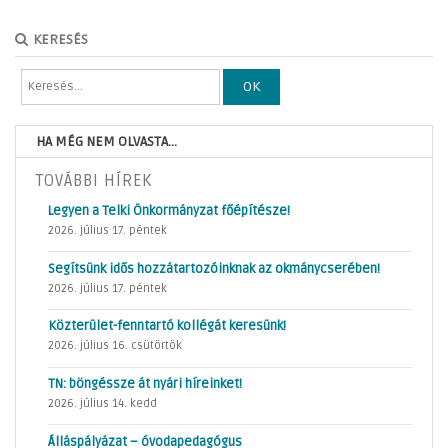
KERESÉS
OK
HA MÉG NEM OLVASTA...
TOVÁBBI HÍREK
Legyen a Telki Önkormányzat főépítésze!
2026. július 17. péntek
Segítsünk idős hozzátartozóinknak az okmánycserében!
2026. július 17. péntek
Közterület-fenntartó kollégát keresünk!
2026. július 16. csütörtök
TN: böngéssze át nyári híreinket!
2026. július 14. kedd
Álláspályázat – óvodapedagógus