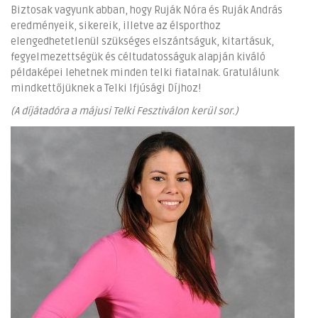
Biztosak vagyunk abban, hogy Ruják Nóra és Ruják András
eredményeik, sikereik, illetve az élsporthoz
elengedhetetlenül szükséges elszántságuk, kitartásuk,
fegyelmezettségük és céltudatosságuk alapján kiváló
példaképei lehetnek minden telki fiatalnak. Gratulálunk
mindkettőjüknek a Telki Ifjúsági Díjhoz!
(A díjátadóra a májusi Telki Fesztiválon kerül sor.)