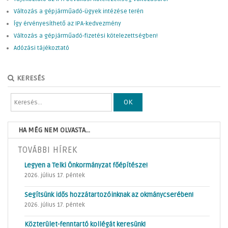
Változás a gépjárműadó-ügyek intézése terén
Így érvényesíthető az IPA-kedvezmény
Változás a gépjárműadó-fizetési kötelezettségben!
Adózási tájékoztató
KERESÉS
OK
HA MÉG NEM OLVASTA...
TOVÁBBI HÍREK
Legyen a Telki Önkormányzat főépítésze!
2026. július 17. péntek
Segítsünk idős hozzátartozóinknak az okmánycserében!
2026. július 17. péntek
Közterület-fenntartó kollégát keresünk!