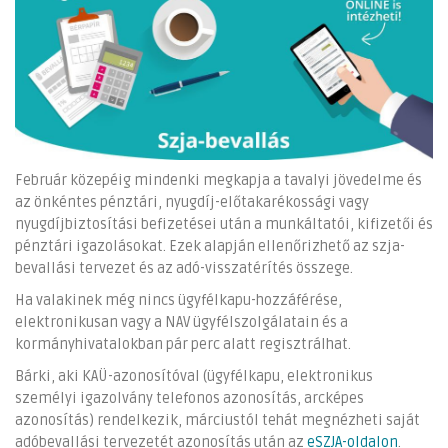
Február közepéig mindenki megkapja a tavalyi jövedelme és
az önkéntes pénztári, nyugdíj-előtakarékossági vagy
nyugdíjbiztosítási befizetései után a munkáltatói, kifizetői és
pénztári igazolásokat. Ezek alapján ellenőrizhető az szja-
bevallási tervezet és az adó-visszatérítés összege.
Ha valakinek még nincs ügyfélkapu-hozzáférése,
elektronikusan vagy a NAV ügyfélszolgálatain és a
kormányhivatalokban pár perc alatt regisztrálhat.
Bárki, aki KAÜ-azonosítóval (ügyfélkapu, elektronikus
személyi igazolvány telefonos azonosítás, arcképes
azonosítás) rendelkezik, márciustól tehát megnézheti saját
adóbevallási tervezetét azonosítás után az
eSZJA-oldalon
.