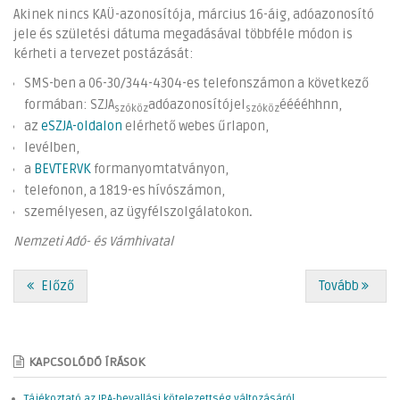
Akinek nincs KAÜ-azonosítója, március 16-áig, adóazonosító
jele és születési dátuma megadásával többféle módon is
kérheti a tervezet postázását:
SMS-ben a 06-30/344-4304-es telefonszámon a következő
formában: SZJA
adóazonosítójel
ééééhhnn,
szóköz
szóköz
az
eSZJA-oldalon
elérhető webes űrlapon,
levélben,
a
BEVTERVK
formanyomtatványon,
telefonon, a 1819-es hívószámon,
személyesen, az ügyfélszolgálatokon
.
Nemzeti Adó- és Vámhivatal
Előző
Tovább
KAPCSOLÓDÓ ÍRÁSOK
Tájékoztató az IPA-bevallási kötelezettség változásáról