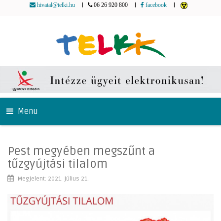
|
|
|
hivatal@telki.hu
06 26 920 800
facebook
Menu
Pest megyében megszűnt a
tűzgyújtási tilalom
Megjelent: 2021. július 21.