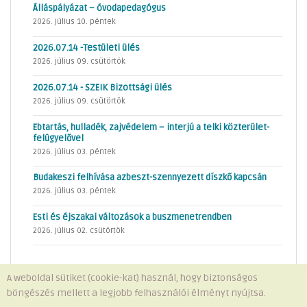
Álláspályázat – óvodapedagógus
2026. július 10. péntek
2026.07.14 -Testületi ülés
2026. július 09. csütörtök
2026.07.14 - SZEIK Bizottsági ülés
2026. július 09. csütörtök
Ebtartás, hulladék, zajvédelem – interjú a telki közterület-
felügyelővel
2026. július 03. péntek
Budakeszi felhívása azbeszt-szennyezett díszkő kapcsán
2026. július 03. péntek
Esti és éjszakai változások a buszmenetrendben
2026. július 02. csütörtök
A weboldal sütiket (cookie-kat) használ, hogy biztonságos
böngészés mellett a legjobb felhasználói élményt nyújtsa.
Minden jog fenntartva © 2026 Telki Község Önkormányzata