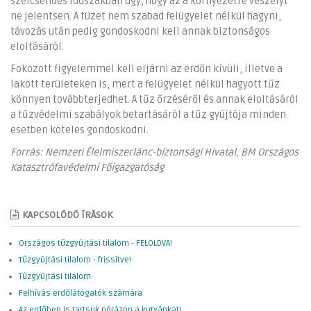
szélcsendes időszakban úgy, hogy az a környezetre veszélyt
ne jelentsen. A tüzet nem szabad felügyelet nélkül hagyni,
távozás után pedig gondoskodni kell annak biztonságos
eloltásáról.
Fokozott figyelemmel kell eljárni az erdőn kívüli, illetve a
lakott területeken is, mert a felügyelet nélkül hagyott tűz
könnyen továbbterjedhet. A tűz őrzéséről és annak eloltásáról
a tűzvédelmi szabályok betartásáról a tűz gyújtója minden
esetben köteles gondoskodni.
Forrás: Nemzeti Élelmiszerlánc-biztonsági Hivatal, BM Országos
Katasztrófavédelmi Főigazgatóság
KAPCSOLÓDÓ ÍRÁSOK
Országos tűzgyújtási tilalom - FELOLDVA!
Tűzgyújtási tilalom - frissítve!
Tűzgyújtási tilalom
Felhívás erdőlátogatók számára
Az erdőben is tartsuk pórázon a kutyánkat!