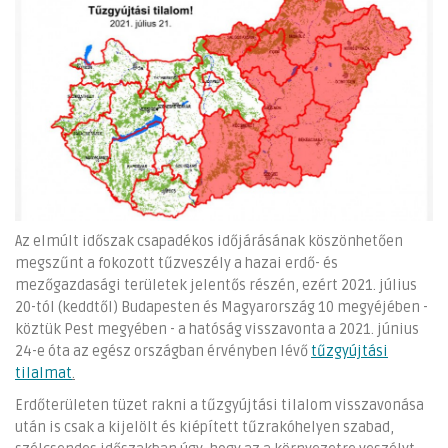
Az elmúlt időszak csapadékos időjárásának köszönhetően
megszűnt a fokozott tűzveszély a hazai erdő- és
mezőgazdasági területek jelentős részén, ezért 2021. július
20-tól (keddtől) Budapesten és Magyarország 10 megyéjében -
köztük Pest megyében - a hatóság visszavonta a 2021. június
24-e óta az egész országban érvényben lévő
tűzgyújtási
tilalmat
.
Erdőterületen tüzet rakni a tűzgyújtási tilalom visszavonása
után is csak a kijelölt és kiépített tűzrakóhelyen szabad,