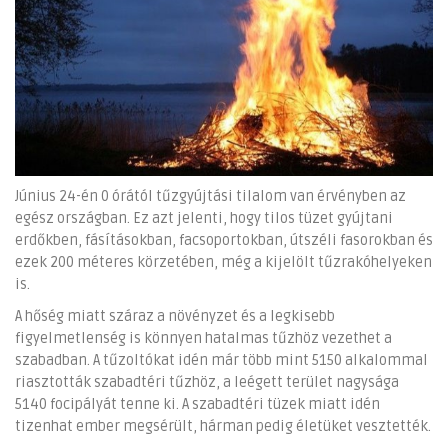
Június 24-én 0 órától tűzgyújtási tilalom van érvényben az
egész országban. Ez azt jelenti, hogy tilos tüzet gyújtani
erdőkben, fásításokban, facsoportokban, útszéli fasorokban és
ezek 200 méteres körzetében, még a kijelölt tűzrakóhelyeken
is.
A hőség miatt száraz a növényzet és a legkisebb
figyelmetlenség is könnyen hatalmas tűzhöz vezethet a
szabadban. A tűzoltókat idén már több mint 5150 alkalommal
riasztották szabadtéri tűzhöz, a leégett terület nagysága
5140 focipályát tenne ki. A szabadtéri tüzek miatt idén
tizenhat ember megsérült, hárman pedig életüket vesztették.