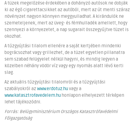
A tüzek megelőzése érdekében a dohányzó autósok ne dobják
ki az égő cigarettacsikket az autóból, mert az út menti száraz
növényzet nagyon könnyen meggyulladhat. A kirándulók ne
szemeteljenek, mert az üveg- és fémhulladék amellett, hogy
szennyezi a környezetet, a nap sugarait összegyűjtve tüzet is
okozhat.
A tűzgyújtási tilalom ellenére a saját kertjében mindenki
bográcsozhat vagy grillezhet, de a tüzet egyetlen pillanatra
sem szabad felügyelet nélkül hagyni, és mindig legyen a
közelben néhány vödör víz vagy egy nyomás alatt lévő kerti
slag.
Az aktuális tűzgyújtási tilalomról és a tűzgyújtási
szabályokról az
www.erdotuz.hu
vagy a
www.katasztrofavedelem.hu
honlapon elhelyezett térképen
lehet tájékozódni.
Forrás: Belügyminisztérium Országos Katasztrófavédelmi
Főigazgatóság