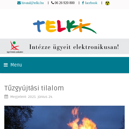
|
|
|
hivatal@telki.hu
06 26 920 800
facebook
Menu
Tűzgyújtási tilalom
Megjelent: 2021. június 24.