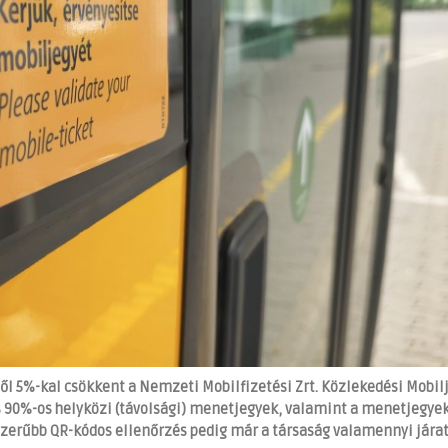
től 5%-kal csökkent a Nemzeti Mobilfizetési Zrt. Közlekedési Mobil
s 90%-os helyközi (távolsági) menetjegyek, valamint a menetjegye
yszerűbb QR-kódos ellenőrzés pedig már a társaság valamennyi jára