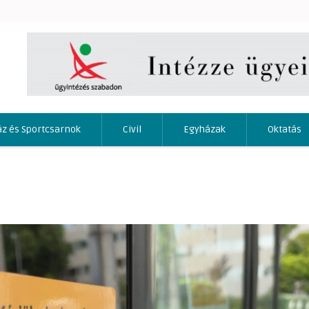
áz és Sportcsarnok
Civil
Egyházak
Oktatás