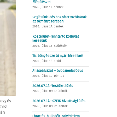
főépítésze!
2026. július 17. péntek
Segítsünk idős hozzátartozóinknak
az okmánycserében!
2026. július 17. péntek
Közterület-fenntartó kollégát
keresünk!
2026. július 16. csütörtök
TN: böngéssze át nyári híreinket!
2026. július 14. kedd
Álláspályázat – óvodapedagógus
2026. július 10. péntek
2026.07.14 -Testületi ülés
2026. július 09. csütörtök
jegy és
2026.07.14 - SZEIK Bizottsági ülés
2026. július 09. csütörtök
khez
tán
Ebtartás, hulladék, zajvédelem –