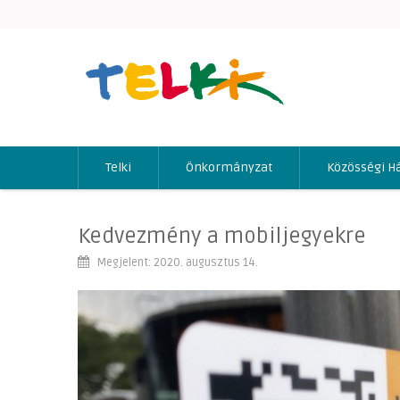
Telki
Önkormányzat
Közösségi H
Kedvezmény a mobiljegyekre
Megjelent: 2020. augusztus 14.