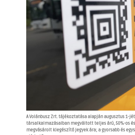
A Volánbusz Zrt. tájékoztatása alapján augusztus 1-jé
társalkalmazásaiban megváltott teljes árú, 50%-os é
megvásárolt kiegészítő jegyek ára; a gyorsabb és eg