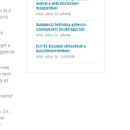
interjú a telki közterület-
felügyelővel
s és a
2026. július 03. péntek
zítő
Budakeszi felhívása azbeszt-
szennyezett díszkő kapcsán
 a
2026. július 03. péntek
éget a
Esti és éjszakai változások a
buszmenetrendben
egyeknél
2026. július 02. csütörtök
einek
se nem
gy az
olványt
 Zrt.,
vel
s