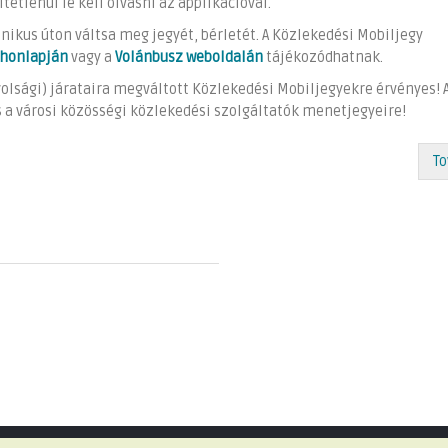
tétlenül le kell olvasni az applikációval.
ronikus úton váltsa meg jegyét, bérletét. A Közlekedési Mobiljegy
 honlapján
vagy a
Volánbusz weboldalán
tájékozódhatnak.
olsági) járataira megváltott Közlekedési Mobiljegyekre érvényes! 
 a városi közösségi közlekedési szolgáltatók menetjegyeire!
To
Minden jog fenntartva © 2026 Telki Község Önkormányzata