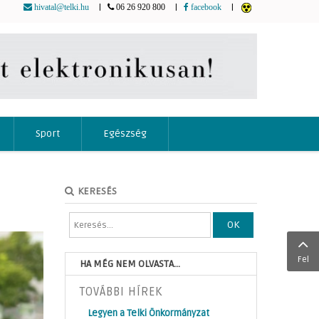
|
|
|
hivatal@telki.hu
06 26 920 800
facebook
Sport
Egészség
KERESÉS
OK
Fel
HA MÉG NEM OLVASTA...
TOVÁBBI HÍREK
Legyen a Telki Önkormányzat