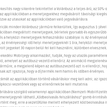
esítés nagy sikerére tekintettel a Volánbusz a teljes árú, az 50%-o
 az applikációkban a menetjegyekhez megvásárolt távolsági kiegés
özve az utasokat az applikációkban való jegyvásárlásra.
icák minden Volánbusz-járműre felkerültek, így augusztus 1-jével
kációban megváltott menetjegyek, bérletek gyorsabb és egyszerűbb
és a helyközi menetjegyek felhasználási szabályai is. Az érvényess
 az érvényességi idő helyi menetjegyeknél 1 óra, helyközi menetj
rolt jegyeket 30 napon belül fel kell használni, különben elvesznek.
lekedési Mobiljegy alkalmazást, tudják, hogy az utazás paraméter
ió, amelyet az autóbusz-vezető ellenőriz. Az animáció megjelené
 járműre; a megjelenő képen az autóbuszvezető azt is ellenőrzi, ho
sak azt igazolja, hogy a díjtermék nem hamis és időben érvényes.
mát az applikációban történő vásárláskor meg kell adni; az igaz
gépkocsi-vezetőnek vagy az ellenőrnek be kell mutatnia.
árlására szolgáló valamennyi applikációban (Nemzeti Mobilfizetési
 a menetjegynél látható „Kódbeolvasás felszálláshoz” gomb érintésé
örtént meg, erre a vezetőfülke mellett elhelyezett kód beolvasása i