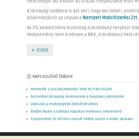
lehetőséget ad. A kódot az utazás megkezdése előtt fel
A társaság továbbra is azt kéri, hogy aki teheti, elekt
alkalmazásról az utasok a
Nemzeti Mobilfizetési Zrt.
Az 5% kedvezmény kizárólag a Volánbusz helyközi (táv
kedvezmény nem érvényes a BKK, a Volánbusz helyi és
Előző
KAPCSOLÓDÓ ÍRÁSOK
Helyreállt a buszközlekedés Telki és Páty között
December közepéig érvényesek a hivatalos okmányok
Változás a mobiljegyek ellenőrzésében
Életbe lépett a tanítási napokon érvényes menetrend
Szeptember 15-től tilos maszk nélkül utazni a Volán járatain