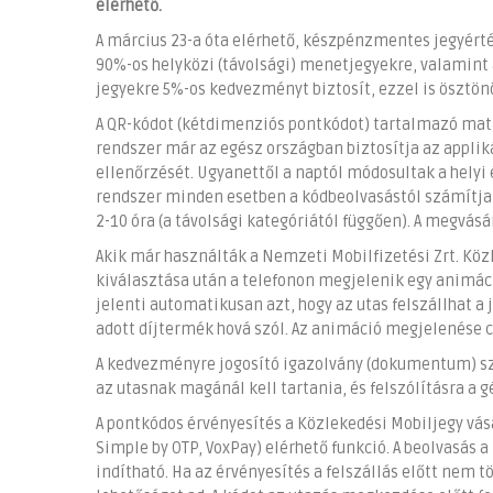
elérhető.
A március 23-a óta elérhető, készpénzmentes jegyérték
90%-os helyközi (távolsági) menetjegyekre, valamint
jegyekre 5%-os kedvezményt biztosít, ezzel is ösztön
A QR-kódot (kétdimenziós pontkódot) tartalmazó matr
rendszer már az egész országban biztosítja az appli
ellenőrzését. Ugyanettől a naptól módosultak a helyi 
rendszer minden esetben a kódbeolvasástól számítja,
2-10 óra (a távolsági kategóriától függően). A megvásá
Akik már használták a Nemzeti Mobilfizetési Zrt. Köz
kiválasztása után a telefonon megjelenik egy animác
jelenti automatikusan azt, hogy az utas felszállhat a
adott díjtermék hová szól. Az animáció megjelenése c
A kedvezményre jogosító igazolvány (dokumentum) szá
az utasnak magánál kell tartania, és felszólításra a 
A pontkódos érvényesítés a Közlekedési Mobiljegy vás
Simple by OTP, VoxPay) elérhető funkció. A beolvasás
indítható. Ha az érvényesítés a felszállás előtt nem t