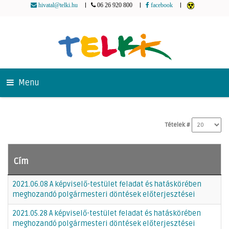
|
|
|
hivatal@telki.hu
06 26 920 800
facebook
Menu
Tételek #
Cím
2021.06.08 A képviselő-testület feladat és hatáskörében
meghozandó polgármesteri döntések előterjesztései
2021.05.28 A képviselő-testület feladat és hatáskörében
meghozandó polgármesteri döntések előterjesztései