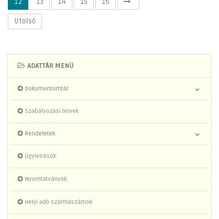
12
13
14
15
16
Utolsó
ADATTÁR MENÜ
Dokumentumtár
Szabályozási tervek
Rendeletek
Ügyleírások
Nyomtatványok
Helyi adó számlaszámok