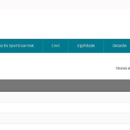
áz és Sportcsarnok
Civil
Egyházak
Oktatás
Tételek #