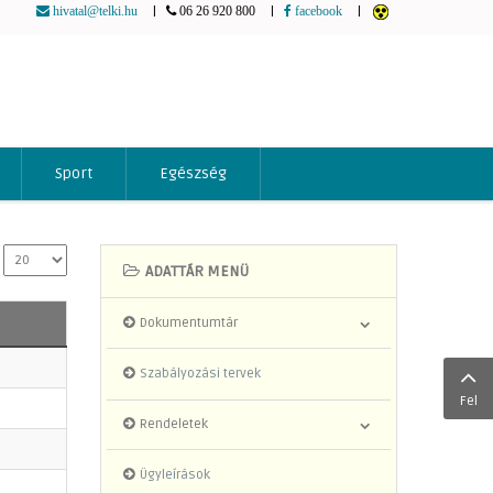
|
|
|
hivatal@telki.hu
06 26 920 800
facebook
Sport
Egészség
ADATTÁR MENÜ
Dokumentumtár
Szabályozási tervek
Fel
Rendeletek
Ügyleírások