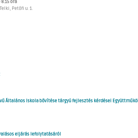
 8.15 óra
, Petőfi u. 1.
t
lvű Általános Iskola bővítése tárgyú fejlesztés kérdései Együttműk
alásos eljárás lefolytatásáról