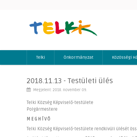
Telki
Önkormányzat
Közösségi H
2018.11.13 - Testületi ülés
Megjelent: 2018. november 09.
Telki Község Képviselő-testülete
Polgármestere
M E G H Í V Ó
Telki Község Képviselő-testülete rendkivüli ülését ö