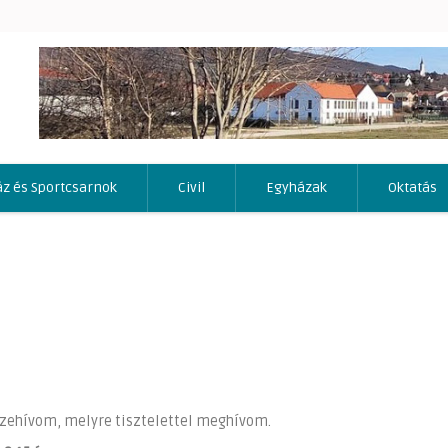
áz és Sportcsarnok
Civil
Egyházak
Oktatás
sszehívom, melyre tisztelettel meghívom.