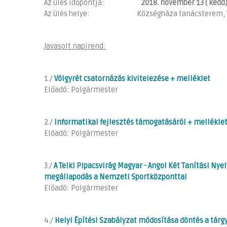
Az ülés időpontja:
2018. november 13 ( kedd)
Az ülés helye: Községháza tanácsterem, Telki
Javasolt napirend:
1./
Völgyrét csatornázás kivitelezése
+ melléklet
Előadó: Polgármester
2./
Informatikai fejlesztés támogatásáról
+ mellékle
Előadó: Polgármester
3./
A Telki Pipacsvirág Magyar - Angol Két Tanítási Nye
megállapodás a Nemzeti Sportközponttal
Előadó: Polgármester
4./
Helyi Építési Szabályzat módosítása döntés a tárgy