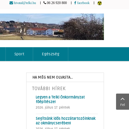
|
|
|
hivatal@telki.hu
06 26 920 800
facebook
Sport
Egészség
HA MÉG NEM OLVASTA...
TOVÁBBI HÍREK
Legyen a Telki Önkormányzat
főépítésze!
Fel
2026. július 17. péntek
Segítsünk idős hozzátartozóinknak
az okmánycserében!
2026. július 17. péntek