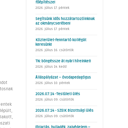
főépítésze!
2026. július 17. péntek
Segítsünk idős hozzátartozóinknak
az okmánycserében!
2026. július 17. péntek
Közterület-fenntartó kollégát
keresünk!
2026. július 16. csütörtök
TN: böngéssze át nyári híreinket!
2026. július 14. kedd
Álláspályázat – óvodapedagógus
ndot
2026. július 10. péntek
ntosnak
2026.07.14 -Testületi ülés
2026. július 09. csütörtök
elentek
2026.07.14 - SZEIK Bizottsági ülés
lépült,
2026. július 09. csütörtök
lakott,
ászati
Ebtartás, hulladék, zajvédelem –