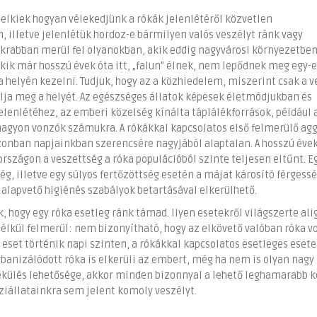
telkiek hogyan vélekedjünk a rókák jelenlétéről közvetlen
illetve jelenlétük hordoz-e bármilyen valós veszélyt ránk vagy
krabban merül fel olyanokban, akik eddig nagyvárosi környezetben 
 Akik már hosszú évek óta itt, „falun” élnek, nem lepődnek meg egy-e
a helyén kezelni. Tudjuk, hogy az a közhiedelem, miszerint csak a v
ja meg a helyét. Az egészséges állatok képesek életmódjukban és
lenlétéhez, az emberi közelség kínálta táplálékforrások, például 
nagyon vonzók számukra. A rókákkal kapcsolatos első felmerülő a
azonban napjainkban szerencsére nagyjából alaptalan. A hosszú évek
zágon a veszettség a róka populációból szinte teljesen eltűnt. E
g, illetve egy súlyos fertőzöttség esetén a májat károsító férgess
 alapvető higiénés szabályok betartásával elkerülhető.
k, hogy egy róka esetleg ránk támad. Ilyen esetekről világszerte alig
 nélkül felmerül: nem bizonyítható, hogy az elkövető valóban róka v
eset történik napi szinten, a rókákkal kapcsolatos esetleges eset
anizálódott róka is elkerüli az embert, még ha nem is olyan nagy 
nekülés lehetősége, akkor minden bizonnyal a lehető leghamarabb 
áziállatainkra sem jelent komoly veszélyt.