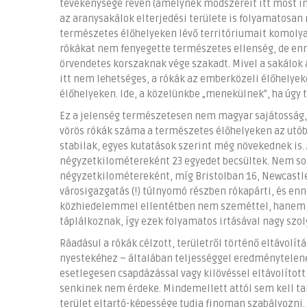
tevékenysége révén (amelynek módszereit itt most i
az aranysakálok elterjedési területe is folyamatosan
természetes élőhelyeken lévő territóriumait komolyan
rókákat nem fenyegette természetes ellenség, de e
örvendetes korszaknak vége szakadt. Mivel a sakálok 
itt nem lehetséges, a rókák az emberközeli élőhelye
élőhelyeken. Ide, a közelünkbe „menekülnek”, ha úgy t
Ez a jelenség természetesen nem magyar sajátosság, 
vörös rókák száma a természetes élőhelyeken az utób
stabilak, egyes kutatások szerint még növekednek is.
négyzetkilométereként 23 egyedet becsültek. Nem sokk
négyzetkilométereként, míg Bristolban 16, Newcastle-
városigazgatás (!) túlnyomó részben rókapárti, és enn
közhiedelemmel ellentétben nem szeméttel, hanem a
táplálkoznak, így ezek folyamatos irtásával nagy szo
Ráadásul a rókák célzott, területről történő eltávolí
nyestekéhez – általában teljességgel eredménytelenek
esetlegesen csapdázással vagy kilövéssel eltávolított 
senkinek nem érdeke. Mindemellett attól sem kell ta
terület eltartó-képessége tudja finoman szabályozni.