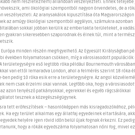
nkább nem részletezném) állandóan veszélyezteti. Ennek tetejébe 
 növekszik, ami ökológiai szempontból nagyon örvendetes, de a ró
 veszélyezteti. Az aranysakálok kipusztítása óta Magyarországon 
nnek az amúgy ökológiai szempontból aggályos, számukra azonban
általában sokkal jobban kerülik az emberlakta területeket, a vadás
ken gyakran sikeresebben szaporodnak és élnek túl, mint a termész
etszik.
Európa minden részén megfigyelhető. Az Egyesült Királyságban pé
bi években folyamatosan csökken, míg a városiasodott populációk
 A területegységre eső legtöbb róka például Bournemouth városában 
al van ettől lemaradva London, ahol a felmérés szerint 18 róka é
ben pedig 10 róka esik erre a területegységre. Az angol közvélemé
ek nem csak érzelmi okai vannak. Legfőbb oka, hogy a városiasodot
z azon tenyésző patkányokkal, egerekkel és egyéb rágcsálókkal
lgálatot tesznek a közegészségügynek.
tásra tett erőfeszítések – hasonlóképpen más kisragadozókéhoz, pél
. Ha egy terület alkalmas egy állatfaj egyedeinek eltartására, akk
egyedek helyére igen rövid időn belül újak fognak érkezni. Ez pedig
rtanunk, hogy a rókák egyedszáma folyamatosan nőni fog, mivel ez