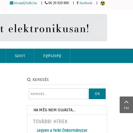
|
|
|
hivatal@telki.hu
06 26 920 800
facebook
Sport
Egészség
KERESÉS
OK
Fel
HA MÉG NEM OLVASTA...
TOVÁBBI HÍREK
Legyen a Telki Önkormányzat