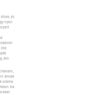
éltek, és
gy ilyen
eszett
az
ggodalom
 óta
gyéb
ég, ám
 hallani,
olt. Annak
ek száma
ívben. Ha
kereket