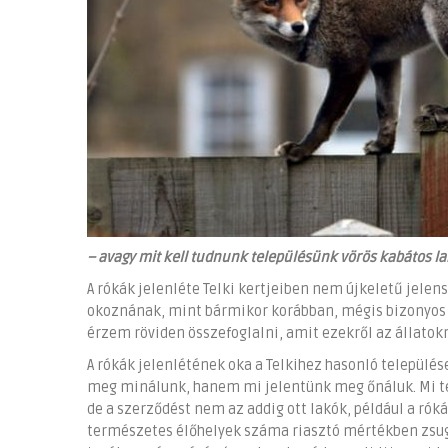
–
avagy mit kell tudnunk településünk vörös kabátos la
A rókák jelenléte Telki kertjeiben nem újkeletű jele
okoznának, mint bármikor korábban, mégis bizonyos 
érzem röviden összefoglalni, amit ezekről az állatok
A rókák jelenlétének oka a Telkihez hasonló település
meg minálunk, hanem mi jelentünk meg őnáluk. Mi te
de a szerződést nem az addig ott lakók, például a rók
természetes élőhelyek száma riasztó mértékben zsugo