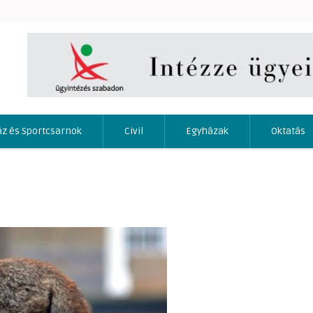
áz és Sportcsarnok
Civil
Egyházak
Oktatás