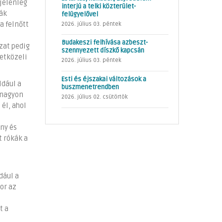
jelenleg
interjú a telki közterület-
kák
felügyelővel
a felnőtt
2026. július 03. péntek
Budakeszi felhívása azbeszt-
zat pedig
szennyezett díszkő kapcsán
etközeli
2026. július 03. péntek
Esti és éjszakai változások a
ldául a
buszmenetrendben
 nagyon
2026. július 02. csütörtök
él, ahol
l
ny és
t rókák a
dául a
or az
t a