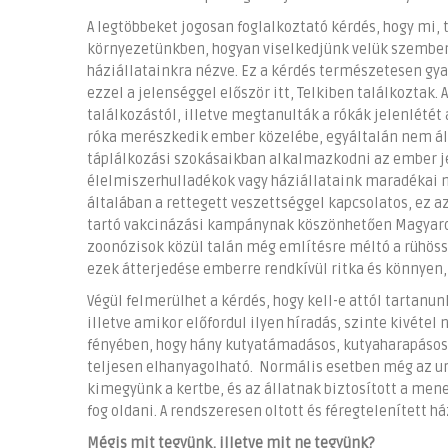
A legtöbbeket jogosan foglalkoztató kérdés, hogy mi, 
környezetünkben, hogyan viselkedjünk velük szemben, 
háziállatainkra nézve. Ez a kérdés természetesen gya
ezzel a jelenséggel először itt, Telkiben találkoztak.
találkozástól, illetve megtanulták a rókák jelenlétét 
róka merészkedik ember közelébe, egyáltalán nem áll
táplálkozási szokásaikban alkalmazkodni az ember je
élelmiszerhulladékok vagy háziállataink maradékai 
általában a rettegett veszettséggel kapcsolatos, ez 
tartó vakcinázási kampánynak köszönhetően Magyarors
zoonózisok közül talán még említésre méltó a rühössé
ezek átterjedése emberre rendkívül ritka és könnyen,
Végül felmerülhet a kérdés, hogy kell-e attól tartanun
illetve amikor előfordul ilyen híradás, szinte kivétel
fényében, hogy hány kutyatámadásos, kutyaharapásos 
teljesen elhanyagolható. Normális esetben még az urb
kimegyünk a kertbe, és az állatnak biztosított a me
fog oldani. A rendszeresen oltott és féregtelenített h
Mégis mit tegyünk, illetve mit ne tegyünk?