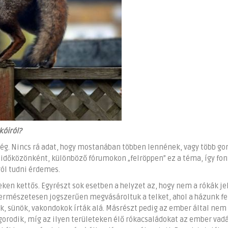
kóiról?
nség. Nincs rá adat, hogy mostanában többen lennének, vagy több go
időközönként, különböző fórumokon „felröppen” ez a téma, így fo
ról tudni érdemes.
eken kettős. Egyrészt sok esetben a helyzet az, hogy nem a rókák j
rmészetesen jogszerűen megvásároltuk a telket, ahol a házunk fe
ák, sünök, vakondokok írták alá. Másrészt pedig az ember által nem 
rodik, míg az ilyen területeken élő rókacsaládokat az ember vad