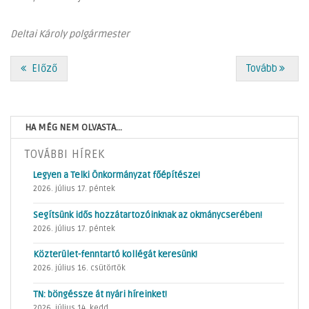
Deltai Károly polgármester
Előző
Tovább
HA MÉG NEM OLVASTA...
TOVÁBBI HÍREK
Legyen a Telki Önkormányzat főépítésze!
2026. július 17. péntek
Segítsünk idős hozzátartozóinknak az okmánycserében!
2026. július 17. péntek
Közterület-fenntartó kollégát keresünk!
2026. július 16. csütörtök
TN: böngéssze át nyári híreinket!
2026. július 14. kedd