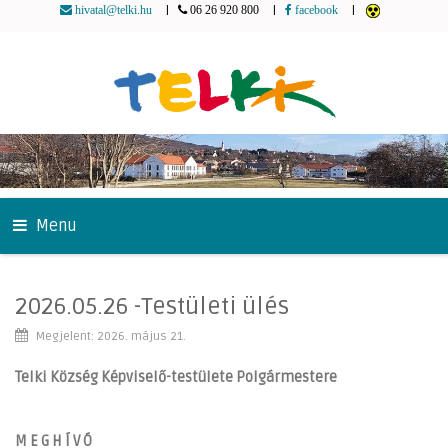
|
|
|
hivatal@telki.hu
06 26 920 800
facebook
Menu
2026.05.26 -Testületi ülés
Megjelent: 2026. május 21.
Telki Község Képviselő-testülete
Polgármestere
M E G H Í V Ó