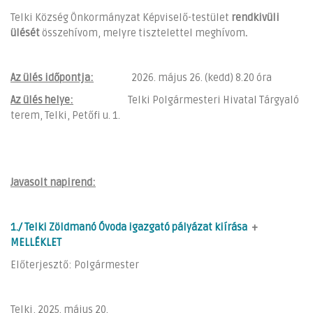
Telki Község Önkormányzat Képviselő-testület
rendkivüli
ülését
összehívom, melyre tisztelettel meghívom
.
Az ülés időpontja:
2026. május 26. (kedd) 8.20 óra
Az ülés helye:
Telki Polgármesteri Hivatal Tárgyaló
terem, Telki, Petőfi u. 1.
Javasolt napirend:
1./ Telki Zöldmanó Óvoda igazgató pályázat kiírása
+
MELLÉKLET
Előterjesztő: Polgármester
Telki, 2025. május 20.