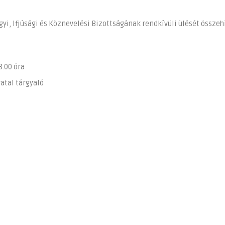
gyi, Ifjúsági és Köznevelési Bizottságának rendkívüli ülését össze
00 óra
l tárgyaló