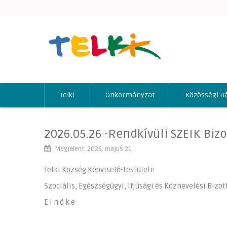
Telki
Önkormányzat
Közösségi H
2026.05.26 -Rendkívüli SZEIK Bizo
Megjelent: 2026. május 21.
Telki Község Képviselő-testülete
Szociális, Egészségügyi, Ifjúsági és Köznevelési Bizo
E l n ö k e