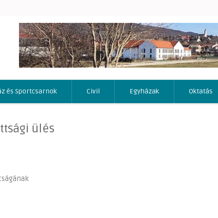
áz és Sportcsarnok
Civil
Egyházak
Oktatás
ttsági ülés
ttságának