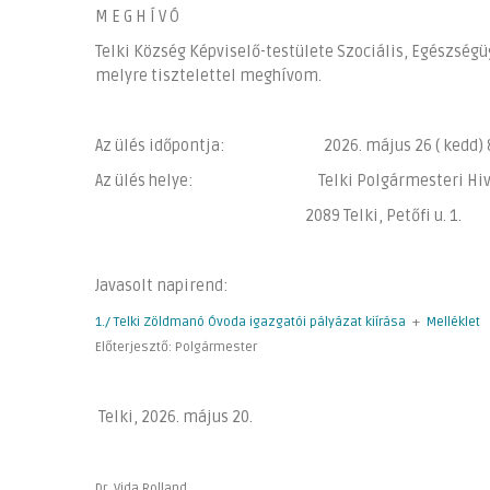
M E G H Í V Ó
Telki Község Képviselő-testülete Szociális, Egészségü
melyre tisztelettel meghívom.
Az ülés időpontja: 2026. május 26 ( kedd) 8.
Az ülés helye: Telki Polgármesteri Hivata
2089 Telki, Petőfi u. 1.
Javasolt napirend:
1./ Telki Zöldmanó Óvoda igazgatói pályázat kiírása
+
Melléklet
Előterjesztő: Polgármester
Telki, 2026. május 20.
Dr. Vida Rolland