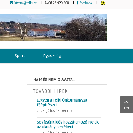
|
|
|
hivatal@telki.hu
06 26 920 800
facebook
Sport
Egészség
HA MÉG NEM OLVASTA...
TOVÁBBI HÍREK
Legyen a Telki Önkormányzat
főépítésze!
Fel
2026. július 17. péntek
Segítsünk idős hozzátartozóinknak
az okmánycserében!
2026. július 17. péntek