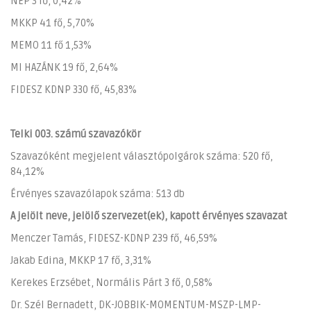
NÉP 3 fő, 0,42%
MKKP 41 fő, 5,70%
MEMO 11 fő 1,53%
MI HAZÁNK 19 fő, 2,64%
FIDESZ KDNP 330 fő, 45,83%
Telki 003. számú szavazókör
Szavazóként megjelent választópolgárok száma: 520 fő,
84,12%
Érvényes szavazólapok száma: 513 db
A jelölt neve, jelölő szervezet(ek), kapott érvényes szavazat
Menczer Tamás, FIDESZ-KDNP 239 fő, 46,59%
Jakab Edina, MKKP 17 fő, 3,31%
Kerekes Erzsébet, Normális Párt 3 fő, 0,58%
Dr. Szél Bernadett, DK-JOBBIK-MOMENTUM-MSZP-LMP-