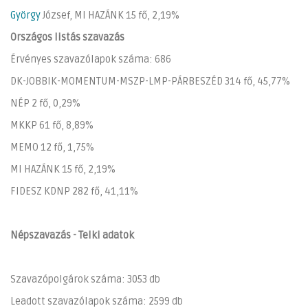
György
József, MI HAZÁNK 15 fő, 2,19%
Országos listás szavazás
Érvényes szavazólapok száma: 686
DK-JOBBIK-MOMENTUM-MSZP-LMP-PÁRBESZÉD 314 fő, 45,77%
NÉP 2 fő, 0,29%
MKKP 61 fő, 8,89%
MEMO 12 fő, 1,75%
MI HAZÁNK 15 fő, 2,19%
FIDESZ KDNP 282 fő, 41,11%
Népszavazás - Telki adatok
Szavazópolgárok száma: 3053 db
Leadott szavazólapok száma: 2599 db