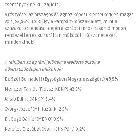
események nélkül zajlott.
A részvétel az országos átlaghoz képest kiemelkedően magas
volt, 85,86%. Telki úgy a kampányidőszak alatt, mint a
szavazatok leadása idején a korábbiakhoz hasonló módon,
rendezetten és kulturáltan működött. Köszönet ezért
mindenkinek!
A Telkiben az egyéni jelöltekre leadott voksok a
következőképpen alakultak:
Dr. Szél Bernadett (Egységben Magyarországért) 49,5%
Menczer Tamás (Fidesz-KDNP) 43,5%
Jakab Edina (MKKP) 3,4%
György József (Mi Hazánk) 2,5%
Dr. Bogó Dániel (MEMO) 0,9%
Kerekes Erzsébet (Normális Párt) 0,2%