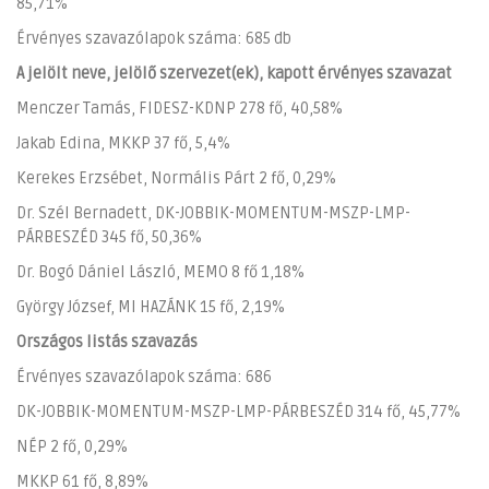
85,71%
Érvényes szavazólapok száma: 685 db
A jelölt neve, jelölő szervezet(ek), kapott érvényes szavazat
Menczer Tamás, FIDESZ-KDNP 278 fő, 40,58%
Jakab Edina, MKKP 37 fő, 5,4%
Kerekes Erzsébet, Normális Párt 2 fő, 0,29%
Dr. Szél Bernadett, DK-JOBBIK-MOMENTUM-MSZP-LMP-
PÁRBESZÉD 345 fő, 50,36%
Dr. Bogó Dániel László, MEMO 8 fő 1,18%
György József, MI HAZÁNK 15 fő, 2,19%
Országos listás szavazás
Érvényes szavazólapok száma: 686
DK-JOBBIK-MOMENTUM-MSZP-LMP-PÁRBESZÉD 314 fő, 45,77%
NÉP 2 fő, 0,29%
MKKP 61 fő, 8,89%