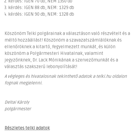
kérdés: IGEN 70 db, NEM 1350 db
kérdés: IGEN 88 db, NEM: 1329 db
kérdés: IGEN 90 db, NEM: 1328 db
Köszönöm Telki polgárainak a választáson való részvételt és a
méltó hozzáállást! Köszönöm a szavazatszámlálóknak és
ellenőröknek a kitartó, fegyelmezett munkát, és külön
köszönöm a Polgármesteri Hivatalnak, valamint
jegyzőnknek, Dr. Lack Mónikának a szervezőmunkát és a
választás szakszerű lebonyolítását!
A végleges és hivatalosnak tekinthető adatok a telki.hu oldalon
fognak megjelenni.
Deltai Károly
polgármester
Részletes telki adatok