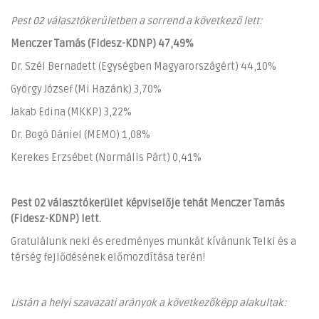
Pest 02 választókerületben a sorrend a következő lett:
Menczer Tamás (Fidesz-KDNP) 47,49%
Dr. Szél Bernadett (Egységben Magyarországért) 44,10%
György József (Mi Hazánk) 3,70%
Jakab Edina (MKKP) 3,22%
Dr. Bogó Dániel (MEMO) 1,08%
Kerekes Erzsébet (Normális Párt) 0,41%
Pest 02 választókerület képviselője tehát Menczer Tamás
(Fidesz-KDNP) lett.
Gratulálunk neki és eredményes munkát kívánunk Telki és a
térség fejlődésének előmozdítása terén!
Listán a helyi szavazati arányok a következőképp alakultak: