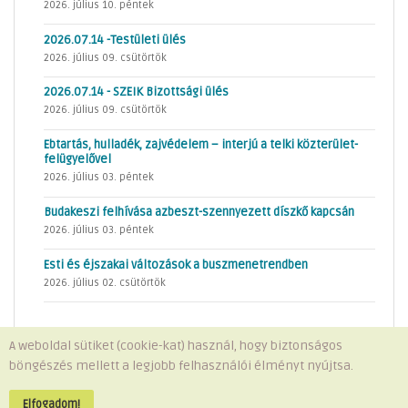
2026. július 10. péntek
2026.07.14 -Testületi ülés
2026. július 09. csütörtök
2026.07.14 - SZEIK Bizottsági ülés
2026. július 09. csütörtök
Ebtartás, hulladék, zajvédelem – interjú a telki közterület-
felügyelővel
2026. július 03. péntek
Budakeszi felhívása azbeszt-szennyezett díszkő kapcsán
2026. július 03. péntek
Esti és éjszakai változások a buszmenetrendben
2026. július 02. csütörtök
A weboldal sütiket (cookie-kat) használ, hogy biztonságos
böngészés mellett a legjobb felhasználói élményt nyújtsa.
Minden jog fenntartva © 2026 Telki Község Önkormányzata
Impresszum
-
Adatvédelem
Elfogadom!