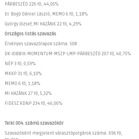
PÁRBESZÉD 226 fő, 44,05%
Dr. Bogó Dániel László, MEMO 6 fő, 1,18%
György József, MI HAZÁNK 22 fő, 4,29%
Országos listás szavazás
Érvényes szavazólapok száma: 508
DK-JOBBIK-MOMENTUM-MSZP-LMP-PÁRBESZÉD 207 fő, 40,75%
NÉP 3 fő, 0,59%
MKKP 31 fő, 6,10%
MEMO 6 fő, 1,18%
MI HAZÁNK 27 fő, 5,32%
FIDESZ KDNP 234 fő, 46,06%
Telki 004. számú szavazókör
Szavazóként megjelent választópolgárok száma: 696 fő,