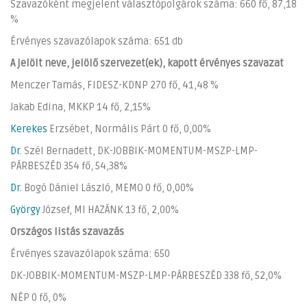
Szavazóként megjelent választópolgárok száma: 660 fő, 87,18
%
Érvényes szavazólapok száma: 651 db
A jelölt neve, jelölő szervezet(ek), kapott érvényes szavazat
Menczer Tamás, FIDESZ-KDNP 270 fő, 41,48 %
Jakab Edina, MKKP 14 fő, 2,15%
Kerekes
Erzsébet, Normális Párt 0 fő, 0,00%
Dr.
Szél Bernadett, DK-JOBBIK-MOMENTUM-MSZP-LMP-
PÁRBESZÉD 354 fő, 54,38%
Dr.
Bogó Dániel László, MEMO 0 fő, 0,00%
György
József, MI HAZÁNK 13 fő, 2,00%
Országos listás szavazás
Érvényes szavazólapok száma: 650
DK-JOBBIK-MOMENTUM-MSZP-LMP-PÁRBESZÉD 338 fő, 52,0%
NÉP 0 fő, 0%