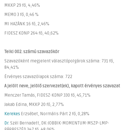
MKKP 29 fő, 4,46%
MEMO 3 fő, 0,46 %
MI HAZÁNK 16 fő, 2,46%
FIDESZ KDNP 264 fő, 40,62%
Telki 002. számú szavazókör
Szavazóként megjelent választópolgárok száma: 731 fő,
84,41%
Érvényes szavazólapok száma: 722
A jelölt neve, jelölő szervezet(ek), kapott érvényes szavazat
Menczer Tamás, FIDESZ-KDNP 330 fő, 45,71%
Jakab Edina, MKKP 20 fő, 2,77%
Kerekes
Erzsébet, Normális Párt 2 fő, 0,28%
Dr.
Szél Bernadett, DK-JOBBIK-MOMENTUM-MSZP-LMP-
PÁRBESZÉD 347 fő, 48,06%