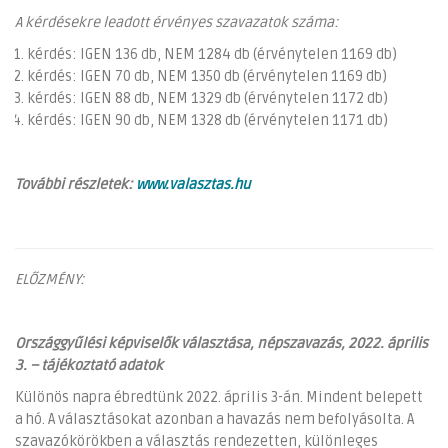
A kérdésekre leadott érvényes szavazatok száma:
kérdés: IGEN 136 db, NEM 1284 db (érvénytelen 1169 db)
kérdés: IGEN 70 db, NEM 1350 db (érvénytelen 1169 db)
kérdés: IGEN 88 db, NEM 1329 db (érvénytelen 1172 db)
kérdés: IGEN 90 db, NEM 1328 db (érvénytelen 1171 db)
További részletek:
www.valasztas.hu
ELŐZMÉNY:
Országgyűlési képviselők választása, népszavazás, 2022. április
3. – tájékoztató adatok
Különös napra ébredtünk 2022. április 3-án. Mindent belepett
a hó. A választásokat azonban a havazás nem befolyásolta. A
szavazókörökben a választás rendezetten, különleges