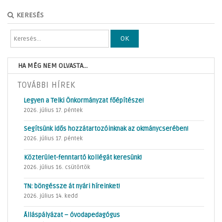
KERESÉS
OK
HA MÉG NEM OLVASTA...
TOVÁBBI HÍREK
Legyen a Telki Önkormányzat főépítésze!
2026. július 17. péntek
Segítsünk idős hozzátartozóinknak az okmánycserében!
2026. július 17. péntek
Közterület-fenntartó kollégát keresünk!
2026. július 16. csütörtök
TN: böngéssze át nyári híreinket!
2026. július 14. kedd
Álláspályázat – óvodapedagógus