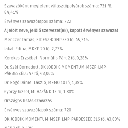
Szavazóként megjelent választópolgárok száma: 731 fő,
84,41%
Érvényes szavazólapok száma: 722
A jelölt neve, jelölő szervezet(ek), kapott érvényes szavazat
Menczer Tamás, FIDESZ-KDNP 330 fő, 45,71%
Jakab Edina, MKKP 20 fő, 2,77%
Kerekes Erzsébet, Normális Párt 2 fő, 0,28%
Dr. Szél Bernadett, DK-JOBBIK-MOMENTUM-MSZP-LMP-
PÁRBESZÉD 347 fő, 48,06%
Dr. Bogó Dániel László, MEMO 10 fő, 1,39%
György József, MI HAZÁNK 13 fő, 1,80%
Országos listás szavazás
Érvényes szavazólapok száma: 720
DK-JOBBIK-MOMENTUM-MSZP-LMP-PÁRBESZÉD 316 fő, 43,89%