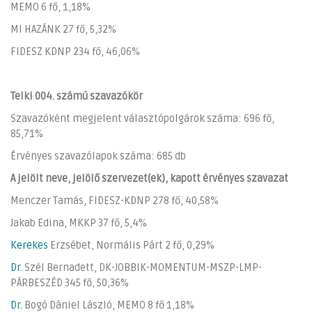
MEMO 6 fő, 1,18%
MI HAZÁNK 27 fő, 5,32%
FIDESZ KDNP 234 fő, 46,06%
Telki 004. számú szavazókör
Szavazóként megjelent választópolgárok száma: 696 fő,
85,71%
Érvényes szavazólapok száma: 685 db
A jelölt neve, jelölő szervezet(ek), kapott érvényes szavazat
Menczer Tamás, FIDESZ-KDNP 278 fő, 40,58%
Jakab Edina, MKKP 37 fő, 5,4%
Kerekes
Erzsébet, Normális Párt 2 fő, 0,29%
Dr.
Szél Bernadett, DK-JOBBIK-MOMENTUM-MSZP-LMP-
PÁRBESZÉD 345 fő, 50,36%
Dr.
Bogó Dániel László, MEMO 8 fő 1,18%