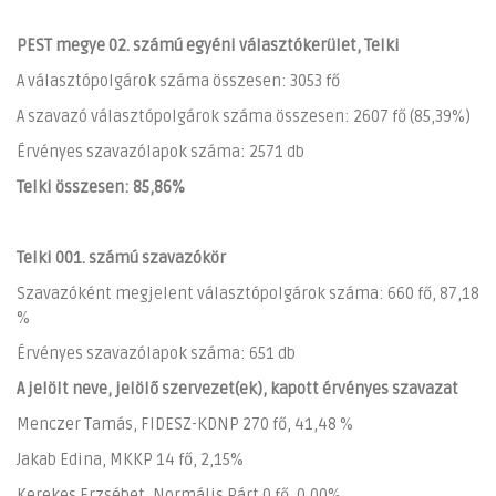
PEST megye 02. számú egyéni választókerület, Telki
A választópolgárok száma összesen: 3053 fő
A szavazó választópolgárok száma összesen: 2607 fő (85,39%)
Érvényes szavazólapok száma: 2571 db
Telki összesen: 85,86%
Telki 001. számú szavazókör
Szavazóként megjelent választópolgárok száma: 660 fő, 87,18
%
Érvényes szavazólapok száma: 651 db
A jelölt neve, jelölő szervezet(ek), kapott érvényes szavazat
Menczer Tamás, FIDESZ-KDNP 270 fő, 41,48 %
Jakab Edina, MKKP 14 fő, 2,15%
Kerekes Erzsébet, Normális Párt 0 fő, 0,00%