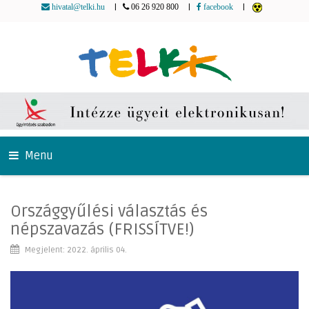
|
|
|
hivatal@telki.hu
06 26 920 800
facebook
Menu
Országgyűlési választás és
népszavazás (FRISSÍTVE!)
Megjelent: 2022. április 04.