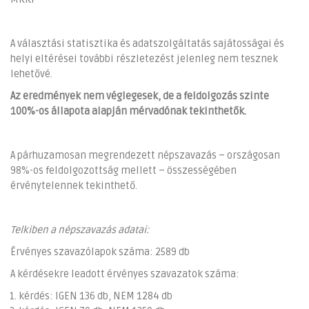
A választási statisztika és adatszolgáltatás sajátosságai és
helyi eltérései további részletezést jelenleg nem tesznek
lehetővé.
Az eredmények nem véglegesek, de a feldolgozás szinte
100%-os állapota alapján mérvadónak tekinthetők.
A párhuzamosan megrendezett népszavazás – országosan
98%-os feldolgozottság mellett – összességében
érvénytelennek tekinthető.
Telkiben a népszavazás adatai:
Érvényes szavazólapok száma: 2589 db
A kérdésekre leadott érvényes szavazatok száma:
kérdés: IGEN 136 db, NEM 1284 db