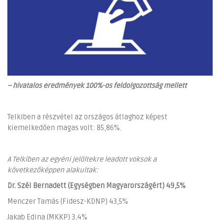
– hivatalos eredmények 100%-os feldolgozottság mellett
Telkiben a részvétel az országos átlaghoz képest
kiemelkedően magas volt: 85,86%.
A Telkiben az egyéni jelöltekre leadott voksok a
következőképpen alakultak:
Dr. Szél Bernadett (Egységben Magyarországért) 49,5%
Menczer Tamás (Fidesz-KDNP) 43,5%
Jakab Edina (MKKP) 3,4%