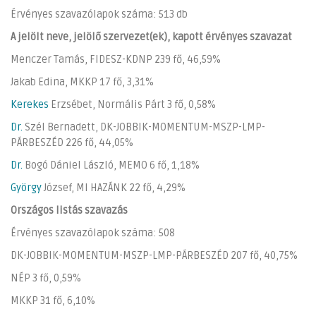
Érvényes szavazólapok száma: 513 db
A jelölt neve, jelölő szervezet(ek), kapott érvényes szavazat
Menczer Tamás, FIDESZ-KDNP 239 fő, 46,59%
Jakab Edina, MKKP 17 fő, 3,31%
Kerekes
Erzsébet, Normális Párt 3 fő, 0,58%
Dr.
Szél Bernadett, DK-JOBBIK-MOMENTUM-MSZP-LMP-
PÁRBESZÉD 226 fő, 44,05%
Dr.
Bogó Dániel László, MEMO 6 fő, 1,18%
György
József, MI HAZÁNK 22 fő, 4,29%
Országos listás szavazás
Érvényes szavazólapok száma: 508
DK-JOBBIK-MOMENTUM-MSZP-LMP-PÁRBESZÉD 207 fő, 40,75%
NÉP 3 fő, 0,59%
MKKP 31 fő, 6,10%