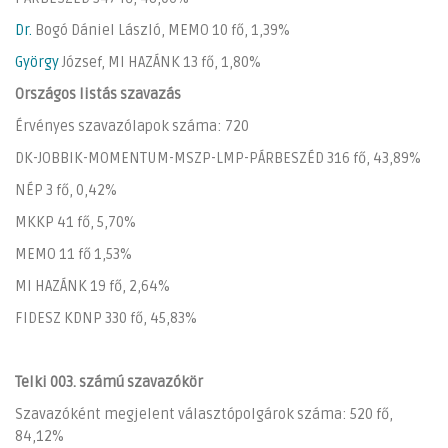
Dr.
Bogó Dániel László, MEMO 10 fő, 1,39%
György
József, MI HAZÁNK 13 fő, 1,80%
Országos listás szavazás
Érvényes szavazólapok száma: 720
DK-JOBBIK-MOMENTUM-MSZP-LMP-PÁRBESZÉD 316 fő, 43,89%
NÉP 3 fő, 0,42%
MKKP 41 fő, 5,70%
MEMO 11 fő 1,53%
MI HAZÁNK 19 fő, 2,64%
FIDESZ KDNP 330 fő, 45,83%
Telki 003. számú szavazókör
Szavazóként megjelent választópolgárok száma: 520 fő,
84,12%