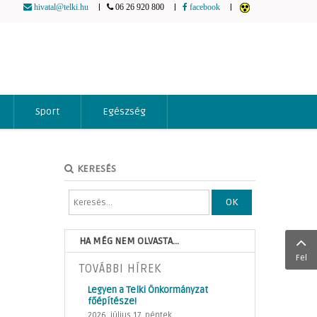
|
|
|
hivatal@telki.hu
06 26 920 800
facebook
Sport
Egészség
KERESÉS
OK
HA MÉG NEM OLVASTA...
Fel
TOVÁBBI HÍREK
Legyen a Telki Önkormányzat
főépítésze!
2026. július 17. péntek