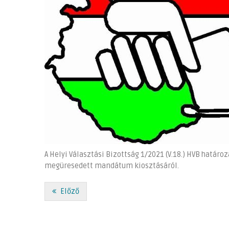
A Helyi Választási Bizottság 1/2021 (V.18.) HVB határo
megüresedett mandátum kiosztásáról.
Előző