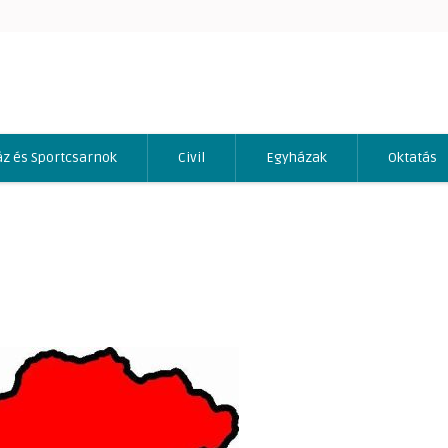
áz és Sportcsarnok
Civil
Egyházak
Oktatás