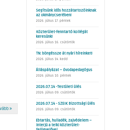
Segítsünk idős hozzátartozóinknak
az okmánycserében!
2026. július 17. péntek
Közterület-fenntartó kollégát
keresünk!
2026. július 16. csütörtök
TN: böngéssze át nyári híreinket!
2026. július 14. kedd
Álláspályázat – óvodapedagógus
2026. július 10. péntek
2026.07.14 -Testületi ülés
2026. július 09. csütörtök
2026.07.14 - SZEIK Bizottsági ülés
vább
2026. július 09. csütörtök
Ebtartás, hulladék, zajvédelem –
interjú a telki közterület-
felügyelővel