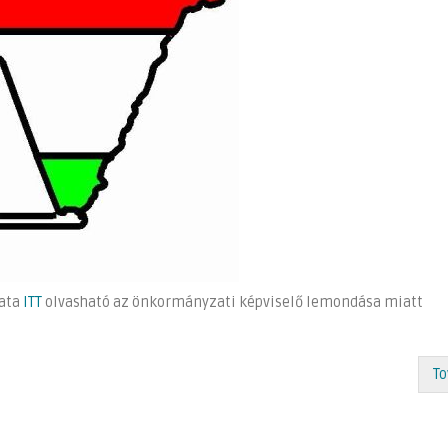
zata
ITT
olvasható az önkormányzati képviselő lemondása miatt
To