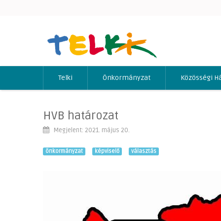
Telki
Önkormányzat
Közösségi H
HVB határozat
Megjelent: 2021. május 20.
önkormányzat
képviselő
választás