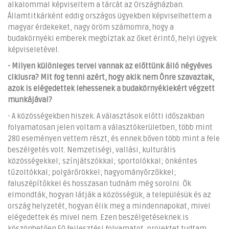
alkalommal képviseltem a tárcát az Országházban.
Államtitkárként eddig országos ügyekben képviselhettem a
magyar érdekeket, nagy öröm számomra, hogy a
budakörnyéki emberek megbíztak az őket érintő, helyi ügyek
képviseletével.
- Milyen különleges tervei vannak az előttünk álló négyéves
ciklusra? Mit fog tenni azért, hogy akik nem Önre szavaztak,
azok is elégedettek lehessenek a budakörnyékiekért végzett
munkájával?
- A közösségekben hiszek. A választások előtti időszakban
folyamatosan jelen voltam a választókerületben, több mint
280 eseményen vettem részt, és ennek bőven több mint a fele
beszélgetés volt. Nemzetiségi, vallási, kulturális
közösségekkel; színjátszókkal; sportolókkal; önkéntes
tűzoltókkal; polgárőrökkel; hagyományőrzőkkel;
faluszépítőkkel és hosszasan tudnám még sorolni. Ők
elmondták, hogyan látják a közösségük, a településük és az
ország helyzetét, hogyan élik meg a mindennapokat, mivel
elégedettek és mivel nem. Ezen beszélgetéseknek is
köszönhetően 50 fejlesztési folyamatot, projektet tudtam