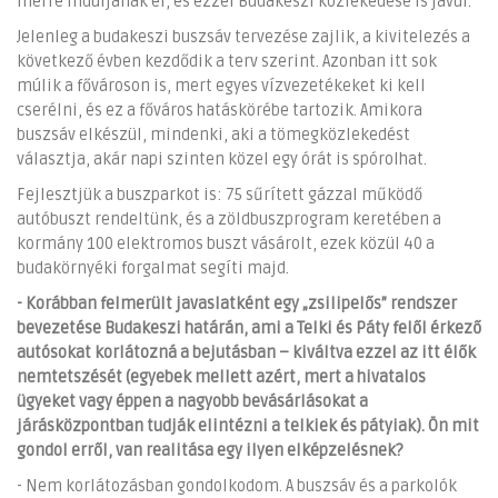
merre induljanak el, és ezzel Budakeszi közlekedése is javul.
Jelenleg a budakeszi buszsáv tervezése zajlik, a kivitelezés a
következő évben kezdődik a terv szerint. Azonban itt sok
múlik a fővároson is, mert egyes vízvezetékeket ki kell
cserélni, és ez a főváros hatáskörébe tartozik. Amikora
buszsáv elkészül, mindenki, aki a tömegközlekedést
választja, akár napi szinten közel egy órát is spórolhat.
Fejlesztjük a buszparkot is: 75 sűrített gázzal működő
autóbuszt rendeltünk, és a zöldbuszprogram keretében a
kormány 100 elektromos buszt vásárolt, ezek közül 40 a
budakörnyéki forgalmat segíti majd.
- Korábban felmerült javaslatként egy „zsilipelős” rendszer
bevezetése Budakeszi határán, ami a Telki és Páty felől érkező
autósokat korlátozná a bejutásban – kiváltva ezzel az itt élők
nemtetszését (egyebek mellett azért, mert a hivatalos
ügyeket vagy éppen a nagyobb bevásárlásokat a
járásközpontban tudják elintézni a telkiek és pátyiak). Ön mit
gondol erről, van realitása egy ilyen elképzelésnek?
- Nem korlátozásban gondolkodom. A buszsáv és a parkolók