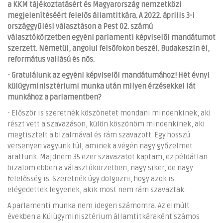
a KKM tájékoztatásért és Magyarország nemzetközi
megjelenítéséért felelős államtitkára. A 2022. április 3-i
országgyűlési választáson a Pest 02. számú
választókörzetben egyéni parlamenti képviselői mandátumot
szerzett. Németül, angolul felsőfokon beszél. Budakeszin él,
református vallású és nős.
- Gratulálunk az egyéni képviselői mandátumához! Hét évnyi
külügyminisztériumi munka után milyen érzésekkel lát
munkához a parlamentben?
- Először is szeretnék köszönetet mondani mindenkinek, aki
részt vett a szavazáson, külön köszönöm mindenkinek, aki
megtisztelt a bizalmával és rám szavazott. Egy hosszú
versenyen vagyunk túl, aminek a végén nagy győzelmet
arattunk. Majdnem 35 ezer szavazatot kaptam, ez példátlan
bizalom ebben a választókörzetben, nagy siker, de nagy
felelősség is. Szeretnék úgy dolgozni, hogy azok is
elégedettek legyenek, akik most nem rám szavaztak.
A parlamenti munka nem idegen számomra. Az elmúlt
években a Külügyminisztérium államtitkáraként számos