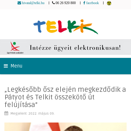
|
|
|
hivatal@telki.hu
06 26 920 800
facebook
Menu
„Legkésőbb ősz elején megkezdődik a
Pátyot és Telkit összekötő út
felújítása”
Megjelent: 2022. május 09.