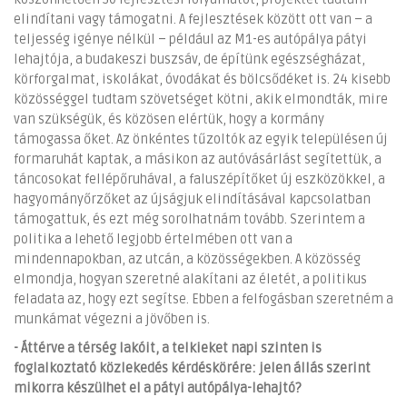
elindítani vagy támogatni. A fejlesztések között ott van – a
teljesség igénye nélkül – például az M1-es autópálya pátyi
lehajtója, a budakeszi buszsáv, de építünk egészségházat,
körforgalmat, iskolákat, óvodákat és bölcsődéket is. 24 kisebb
közösséggel tudtam szövetséget kötni, akik elmondták, mire
van szükségük, és közösen elértük, hogy a kormány
támogassa őket. Az önkéntes tűzoltók az egyik településen új
formaruhát kaptak, a másikon az autóvásárlást segítettük, a
táncosokat fellépőruhával, a faluszépítőket új eszközökkel, a
hagyományőrzőket az újságjuk elindításával kapcsolatban
támogattuk, és ezt még sorolhatnám tovább. Szerintem a
politika a lehető legjobb értelmében ott van a
mindennapokban, az utcán, a közösségekben. A közösség
elmondja, hogyan szeretné alakítani az életét, a politikus
feladata az, hogy ezt segítse. Ebben a felfogásban szeretném a
munkámat végezni a jövőben is.
- Áttérve a térség lakóit, a telkieket napi szinten is
foglalkoztató közlekedés kérdéskörére: jelen állás szerint
mikorra készülhet el a pátyi autópálya-lehajtó?