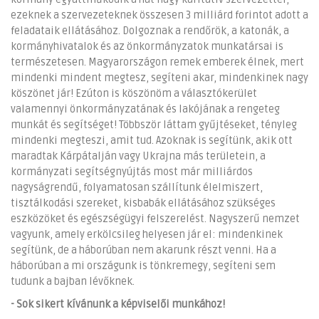
ezeknek a szervezeteknek összesen 3 milliárd forintot adott a
feladataik ellátásához. Dolgoznak a rendőrök, a katonák, a
kormányhivatalok és az önkormányzatok munkatársai is
természetesen. Magyarországon remek emberek élnek, mert
mindenki mindent megtesz, segíteni akar, mindenkinek nagy
köszönet jár! Ezúton is köszönöm a választókerület
valamennyi önkormányzatának és lakójának a rengeteg
munkát és segítséget! Többször láttam gyűjtéseket, tényleg
mindenki megteszi, amit tud. Azoknak is segítünk, akik ott
maradtak Kárpátalján vagy Ukrajna más területein, a
kormányzati segítségnyújtás most már milliárdos
nagyságrendű, folyamatosan szállítunk élelmiszert,
tisztálkodási szereket, kisbabák ellátásához szükséges
eszközöket és egészségügyi felszerelést. Nagyszerű nemzet
vagyunk, amely erkölcsileg helyesen jár el: mindenkinek
segítünk, de a háborúban nem akarunk részt venni. Ha a
háborúban a mi országunk is tönkremegy, segíteni sem
tudunk a bajban lévőknek.
- Sok sikert kívánunk a képviselői munkához!