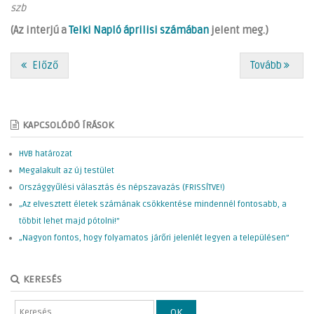
szb
(Az interjú a
Telki Napló áprilisi számában
jelent meg.)
Előző
Tovább
KAPCSOLÓDÓ ÍRÁSOK
HVB határozat
Megalakult az új testület
Országgyűlési választás és népszavazás (FRISSÍTVE!)
„Az elvesztett életek számának csökkentése mindennél fontosabb, a
többit lehet majd pótolni!”
„Nagyon fontos, hogy folyamatos járőri jelenlét legyen a településen”
KERESÉS
OK