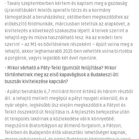
- Tavaly szeptemberben kértem és kaptam meg a gazdaság
újraindításáért felelős operatív törzs és a kormány
támogatását a beruházáshoz, októberben megkezdődtek az
előkészítő földmunkák, márciusban letettük az alapkövet, a
kivitelezés a következő szakaszba lépett. A tervek szerint a
lehajtó egy év múlva használható lesz. Ha az eredeti terv
szerint – az M1-es bővítésének részeként – épült volna meg a
lehajtó, akkor leghamarabb 2025-ben vehették volna birtokba
a polgárok, vagyis legalább két évet nyerünk.
- Mikor várható a Páty-Telki (gumi)út felújítása? Mikor
történhetnek meg az első kapavágások a Budakeszi úti
buszsáv kivitelezése kapcsán?
- A pátyi beruházás 6,7 milliárd forint értékű és három részből
áll: a lehajtó mellett megépül a pátyi nyugati elkerülő, és a
nyár végén, legkésőbb ősz elején megkezdődik a Pátyot és
Telkit összekötő út felújítása is. A fejlesztés befejezése után
öt település lakóinak a közlekedése válik könnyebbé:
megszűnik Biatorbágyon az átmenő forgalom, a Pátyon,
Telkiben és Budajenőn élők választási lehetőséget kapnak,