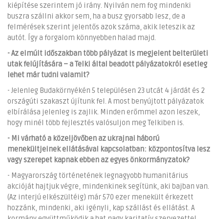
kiépítése szerintem jó irány. Nyilván nem fog mindenki
buszra szállni akkor sem, ha a busz gyorsabb lesz, de a
felmérések szerint jelentős azok száma, akik leteszik az
autót. Így a forgalom könnyebben halad majd.
- Az elmúlt időszakban több pályázat is megjelent belterületi
utak felújítására – a Telki által beadott pályázatokról esetleg
lehet már tudni valamit?
- Jelenleg Budakörnyékén 5 településen 23 utcát 4 járdát és 2
országúti szakaszt újítunk fel. A most benyújtott pályázatok
elbírálása jelenleg is zajlik. Minden erőmmel azon leszek,
hogy minél több fejlesztés valósuljon meg Telkiben is.
- Mi várható a közeljövőben az ukrajnai háború
menekültjeinek ellátásával kapcsolatban: központosítva lesz
vagy szerepet kapnak ebben az egyes önkormányzatok?
- Magyarország történetének legnagyobb humanitárius
akcióját hajtjuk végre, mindenkinek segítünk, aki bajban van.
(Az interjú elkészültéig) már 570 ezer menekült érkezett
hozzánk, mindenki, aki igényli, kap szállást és ellátást. A
kormány együttműködik a hat nagy karitatív szervezettel,