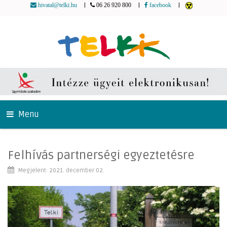
|
|
|
hivatal@telki.hu
06 26 920 800
facebook
Menu
Felhívás partnerségi egyeztetésre
Megjelent: 2021. december 02.