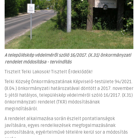
A településkép védelméről szóló 16/2017. (X.31) önkormányzati
rendelet módosítása - tervindítás
Tisztelt Telki Lakosok! Tisztelt Érdeklődők!
Telki Község Önkormányzatának Képviselő-testülete 94/2021.
(X.04.) önkormányzati határozatával döntött a 2017. november
1-jétől hatályos, településkép védelméről szóló 16/2017. (X.31)
önkormányzati rendelet (TKR) módosításának
megindításáról.
A rendelet alkalmazása során észlelt pontatlanságok
javítására, egyes rendelkezések megfogalmazásának
pontosítására, egyértelművé tételére kerül sor a módosítás