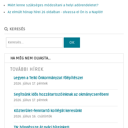
Miért lenne szükséges módosítani a helyi adórendeletet?
Az elmúlt hónap hírei 26 oldalban - olvassa el Ön is a Naplót!
KERESÉS
OK
HA MÉG NEM OLVASTA...
TOVÁBBI HÍREK
Legyen a Telki Önkormányzat főépítésze!
2026. július 17. péntek
Segítsünk idős hozzátartozóinknak az okmánycserében!
2026. július 17. péntek
Közterület-fenntartó kollégát keresünk!
2026. július 16. csütörtök
TN: böngéssze át nyári híreinket!