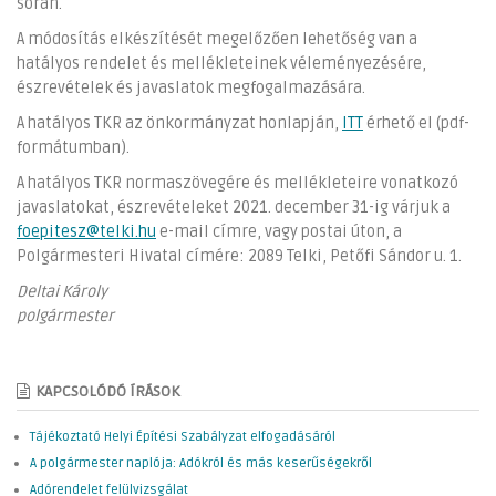
során.
A módosítás elkészítését megelőzően lehetőség van a
hatályos rendelet és mellékleteinek véleményezésére,
észrevételek és javaslatok megfogalmazására.
A hatályos TKR az önkormányzat honlapján,
ITT
érhető el (pdf-
formátumban).
A hatályos TKR normaszövegére és mellékleteire vonatkozó
javaslatokat, észrevételeket 2021. december 31-ig várjuk a
foepitesz@telki.hu
e-mail címre, vagy postai úton, a
Polgármesteri Hivatal címére: 2089 Telki, Petőfi Sándor u. 1.
Deltai Károly
polgármester
KAPCSOLÓDÓ ÍRÁSOK
Tájékoztató Helyi Építési Szabályzat elfogadásáról
A polgármester naplója: Adókról és más keserűségekről
Adórendelet felülvizsgálat