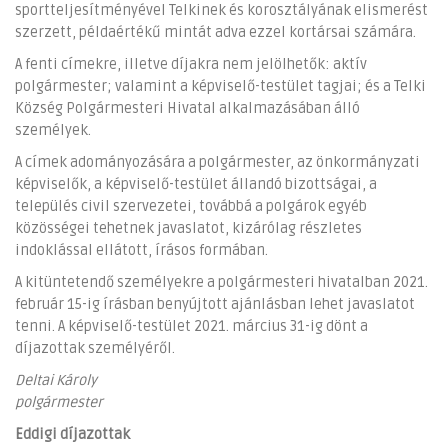
sportteljesítményével Telkinek és korosztályának elismerést
szerzett, példaértékű mintát adva ezzel kortársai számára.
A fenti címekre, illetve díjakra nem jelölhetők: aktív
polgármester; valamint a képviselő-testület tagjai; és a Telki
Község Polgármesteri Hivatal alkalmazásában álló
személyek.
A címek adományozására a polgármester, az önkormányzati
képviselők, a képviselő-testület állandó bizottságai, a
település civil szervezetei, továbbá a polgárok egyéb
közösségei tehetnek javaslatot, kizárólag részletes
indoklással ellátott, írásos formában.
A kitüntetendő személyekre a polgármesteri hivatalban 2021.
február 15-ig írásban benyújtott ajánlásban lehet javaslatot
tenni. A képviselő-testület 2021. március 31-ig dönt a
díjazottak személyéről.
Deltai Károly
polgármester
Eddigi díjazottak