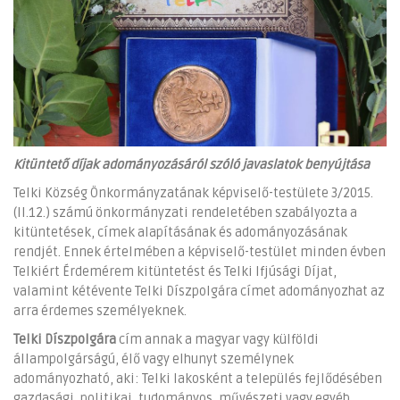
Kitüntető díjak adományozásáról szóló javaslatok benyújtása
Telki Község Önkormányzatának képviselő-testülete 3/2015.
(II.12.) számú önkormányzati rendeletében szabályozta a
kitüntetések, címek alapításának és adományozásának
rendjét. Ennek értelmében a képviselő-testület minden évben
Telkiért Érdemérem kitüntetést és Telki Ifjúsági Díjat,
valamint kétévente Telki Díszpolgára címet adományozhat az
arra érdemes személyeknek.
Telki Díszpolgára
cím annak a magyar vagy külföldi
állampolgárságú, élő vagy elhunyt személynek
adományozható, aki: Telki lakosként a település fejlődésében
gazdasági, politikai, tudományos, művészeti vagy egyéb