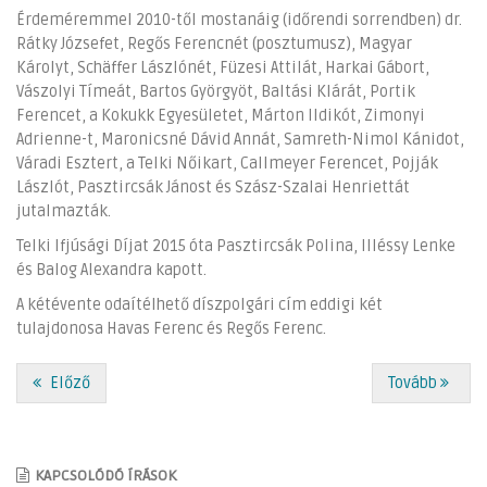
Érdeméremmel 2010-től mostanáig (időrendi sorrendben) dr.
Rátky Józsefet, Regős Ferencnét (posztumusz), Magyar
Károlyt, Schäffer Lászlónét, Füzesi Attilát, Harkai Gábort,
Vászolyi Tímeát, Bartos Györgyöt, Baltási Klárát, Portik
Ferencet, a Kokukk Egyesületet, Márton Ildikót, Zimonyi
Adrienne-t, Maronicsné Dávid Annát, Samreth-Nimol Kánidot,
Váradi Esztert, a Telki Nőikart, Callmeyer Ferencet, Pojják
Lászlót, Pasztircsák Jánost és Szász-Szalai Henriettát
jutalmazták.
Telki Ifjúsági Díjat 2015 óta Pasztircsák Polina, Illéssy Lenke
és Balog Alexandra kapott.
A kétévente odaítélhető díszpolgári cím eddigi két
tulajdonosa Havas Ferenc és Regős Ferenc.
Előző
Tovább
KAPCSOLÓDÓ ÍRÁSOK