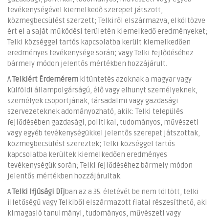
tevékenységével kiemelkedő szerepet játszott,
közmegbecsülést szerzett; Telkiről elszármazva, elköltözve
ért el a saját működési területén kiemelkedő eredményeket;
Telki községgel tartós kapcsolatba került kiemelkedően
eredményes tevékenysége során; vagy Telki fejlődéséhez
bármely módon jelentős mértékben hozzájárult.
A
Telkiért Érdemérem
kitüntetés azoknak a magyar vagy
külföldi állampolgárságú, élő vagy elhunyt személyeknek,
személyek csoportjának, társadalmi vagy gazdasági
szervezeteknek adományozható, akik: Telki település
fejlődésében gazdasági, politikai, tudományos, művészeti
vagy egyéb tevékenységükkel jelentős szerepet játszottak,
közmegbecsülést szereztek; Telki községgel tartós
kapcsolatba kerültek kiemelkedően eredményes
tevékenységük során; Telki fejlődéséhez bármely módon
jelentős mértékben hozzájárultak.
A
Telki Ifjúsági Díj
ban az a 35. életévét be nem töltött, telki
illetőségű vagy Telkiből elszármazott fiatal részesíthető, aki
kimagasló tanulmányi, tudományos, művészeti vagy