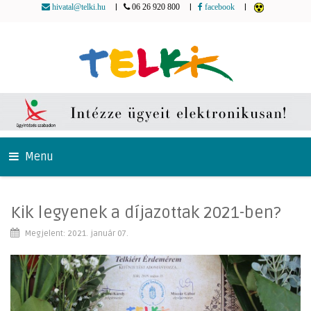
|
|
|
hivatal@telki.hu
06 26 920 800
facebook
Menu
Kik legyenek a díjazottak 2021-ben?
Megjelent: 2021. január 07.