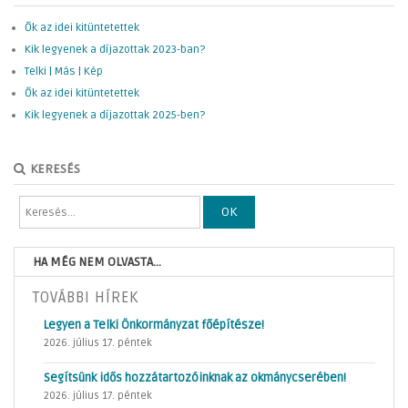
Ők az idei kitüntetettek
Kik legyenek a díjazottak 2023-ban?
Telki | Más | Kép
Ők az idei kitüntetettek
Kik legyenek a díjazottak 2025-ben?
KERESÉS
OK
HA MÉG NEM OLVASTA...
TOVÁBBI HÍREK
Legyen a Telki Önkormányzat főépítésze!
2026. július 17. péntek
Segítsünk idős hozzátartozóinknak az okmánycserében!
2026. július 17. péntek