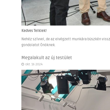
Kedves Telkiek!
Nehéz szívvel, de az elvégzett munkára büszkén vissz
gondolatot Önöknek.
Megalakult az új testület
okt. 16 2024