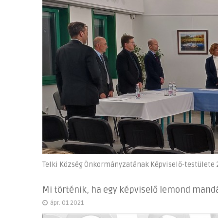
Telki Község Önkormányzatának Képviselő-testülete 20
Mi történik, ha egy képviselő lemond man
ápr. 01 2021