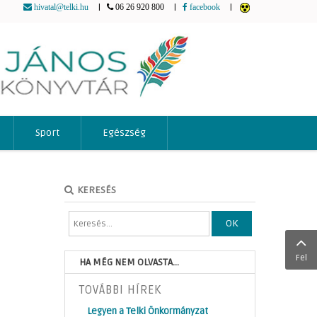
|
|
|
hivatal@telki.hu
06 26 920 800
facebook
Sport
Egészség
KERESÉS
OK
Fel
HA MÉG NEM OLVASTA...
TOVÁBBI HÍREK
Legyen a Telki Önkormányzat