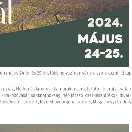
dén május 24-én és 25-én, több helyszínen várja a szórakozni, kika
zínház, Nőikar és Amoroso kamarakoncertek, fotó-, tusrajz-, vala
, kirakodóvásár, sakkbajnokság, nép játszó, cserkészjátékok, divat-
 BluesDosers koncert, lézershow, orgonakoncert, Magashegyi Under