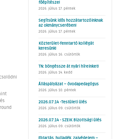
főépítésze!
2026. július 17. péntek
Segítsünk idős hozzátartozóinknak
az okmánycserében!
2026. július 17. péntek
Közterület-fenntartó kollégát
keresünk!
2026. július 16. csütörtök
TN: böngéssze át nyári híreinket!
2026. július 14. kedd
pcsolódni
Álláspályázat – óvodapedagógus
2026. július 10. péntek
mint
 és
2026.07.14 -Testületi ülés
ground
2026. július 09. csütörtök
2026.07.14 - SZEIK Bizottsági ülés
2026. július 09. csütörtök
Ebtartás, hulladék, zajvédelem –