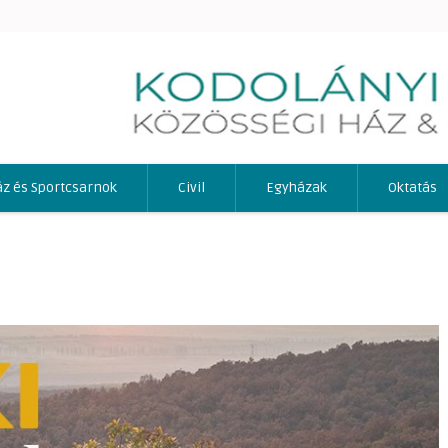
áz és Sportcsarnok
Civil
Egyházak
Oktatás