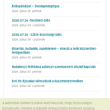
Álláspályázat – óvodapedagógus
2026. július 10. péntek
2026.07.14 -Testületi ülés
2026. július 09. csütörtök
2026.07.14 - SZEIK Bizottsági ülés
2026. július 09. csütörtök
Ebtartás, hulladék, zajvédelem – interjú a telki közterület-
felügyelővel
2026. július 03. péntek
Budakeszi felhívása azbeszt-szennyezett díszkő kapcsán
2026. július 03. péntek
Esti és éjszakai változások a buszmenetrendben
2026. július 02. csütörtök
A weboldal sütiket (cookie-kat) használ, hogy biztonságos
böngészés mellett a legjobb felhasználói élményt nyújtsa.
Minden jog fenntartva © 2026 Telki Község Önkormányzata