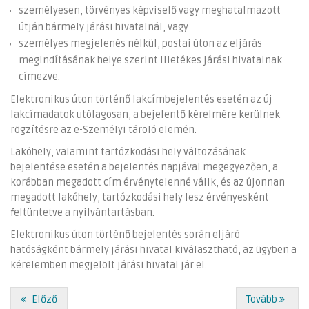
személyesen, törvényes képviselő vagy meghatalmazott
útján bármely járási hivatalnál, vagy
személyes megjelenés nélkül, postai úton az eljárás
megindításának helye szerint illetékes járási hivatalnak
címezve.
Elektronikus úton történő lakcímbejelentés esetén az új
lakcímadatok utólagosan, a bejelentő kérelmére kerülnek
rögzítésre az e-Személyi tároló elemén.
Lakóhely, valamint tartózkodási hely változásának
bejelentése esetén a bejelentés napjával megegyezően, a
korábban megadott cím érvénytelenné válik, és az újonnan
megadott lakóhely, tartózkodási hely lesz érvényesként
feltüntetve a nyilvántartásban.
Elektronikus úton történő bejelentés során eljáró
hatóságként bármely járási hivatal kiválasztható, az ügyben a
kérelemben megjelölt járási hivatal jár el.
Előző
Tovább