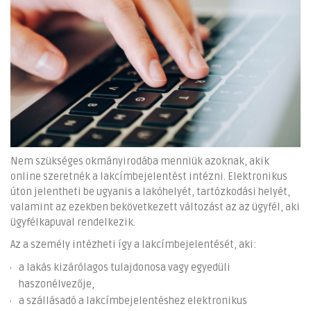
Nem szükséges okmányirodába menniük azoknak, akik
online szeretnék a lakcímbejelentést intézni. Elektronikus
úton jelentheti be ugyanis a lakóhelyét, tartózkodási helyét,
valamint az ezekben bekövetkezett változást az az ügyfél, aki
ügyfélkapuval rendelkezik.
Az a személy intézheti így a lakcímbejelentését, aki:
a lakás kizárólagos tulajdonosa vagy egyedüli
haszonélvezője,
a szállásadó a lakcímbejelentéshez elektronikus