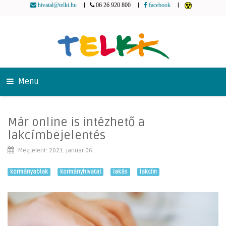
|
|
|
hivatal@telki.hu
06 26 920 800
facebook
Menu
Már online is intézhető a
lakcímbejelentés
Megjelent: 2021. január 06.
kormányablak
kormányhivatal
lakás
lakcím