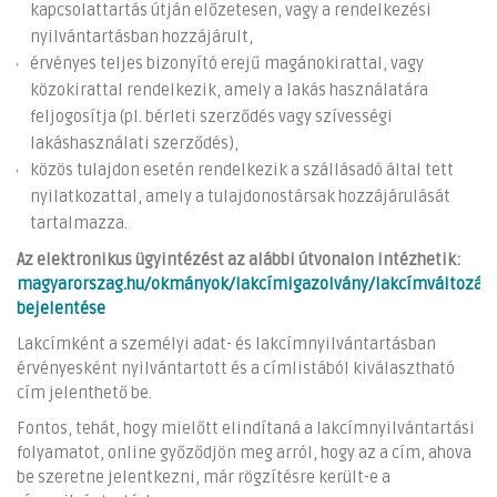
kapcsolattartás útján előzetesen, vagy a rendelkezési
nyilvántartásban hozzájárult,
érvényes teljes bizonyító erejű magánokirattal, vagy
közokirattal rendelkezik, amely a lakás használatára
feljogosítja (pl. bérleti szerződés vagy szívességi
lakáshasználati szerződés),
közös tulajdon esetén rendelkezik a szállásadó által tett
nyilatkozattal, amely a tulajdonostársak hozzájárulását
tartalmazza.
Az elektronikus ügyintézést az alábbi útvonalon intézhetik:
magyarorszag.hu/okmányok/lakcímigazolvány/lakcímváltozás
bejelentése
Lakcímként a személyi adat- és lakcímnyilvántartásban
érvényesként nyilvántartott és a címlistából kiválasztható
cím jelenthető be.
Fontos, tehát, hogy mielőtt elindítaná a lakcímnyilvántartási
folyamatot, online győződjön meg arról, hogy az a cím, ahova
be szeretne jelentkezni, már rögzítésre került-e a