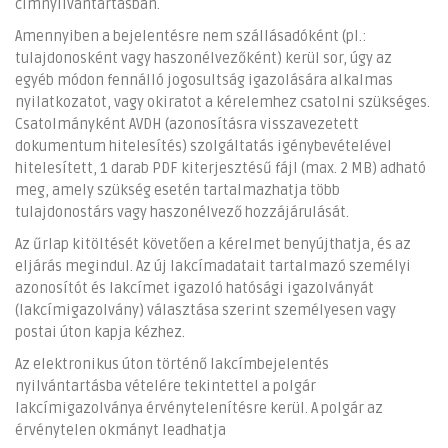
címnyilvántartásban.
Amennyiben a bejelentésre nem szállásadóként (pl.:
tulajdonosként vagy haszonélvezőként) kerül sor, úgy az
egyéb módon fennálló jogosultság igazolására alkalmas
nyilatkozatot, vagy okiratot a kérelemhez csatolni szükséges.
Csatolmányként AVDH (azonosításra visszavezetett
dokumentum hitelesítés) szolgáltatás igénybevételével
hitelesített, 1 darab PDF kiterjesztésű fájl (max. 2 MB) adható
meg, amely szükség esetén tartalmazhatja több
tulajdonostárs vagy haszonélvező hozzájárulását.
Az űrlap kitöltését követően a kérelmet benyújthatja, és az
eljárás megindul. Az új lakcímadatait tartalmazó személyi
azonosítót és lakcímet igazoló hatósági igazolványát
(lakcímigazolvány) választása szerint személyesen vagy
postai úton kapja kézhez.
Az elektronikus úton történő lakcímbejelentés
nyilvántartásba vételére tekintettel a polgár
lakcímigazolványa érvénytelenítésre kerül. A polgár az
érvénytelen okmányt leadhatja