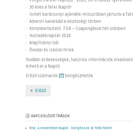
Polgármester naplója - 2026, tél a tavasz ígéretével
30 éves a Telki Napló!
Ismét karácsonyi ajándék-misszióban jártunk a Tat
Adventi kavalkád a közösségi térben
Könyvbemutató: FÜR – Csapongások hét ülésben
Hulladéknaptár 2026
Alapítványi bál
Óvodai és iskolai hírek
További érdekességek, hasznos információk olvashat
érhető el a Napló.
Előző számaink
ITT
böngészhetők.
Előző
KAPCSOLÓDÓ ÍRÁSOK
Íme, a novemberi Napló - böngéssze át Telki híreit!