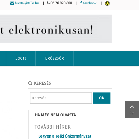
|
|
|
hivatal@telki.hu
06 26 920 800
facebook
Sport
Egészség
KERESÉS
OK
Fel
HA MÉG NEM OLVASTA...
TOVÁBBI HÍREK
Legyen a Telki Önkormányzat