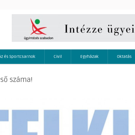
áz és Sportcsarnok
Civil
Egyházak
Oktatás
lső száma!