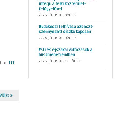
interjú a telki közterület-
felügyelővel
2026. július 03. péntek
Budakeszi felhívása azbeszt-
szennyezett díszkő kapcsán
2026. július 03. péntek
Esti és éjszakai változások a
buszmenetrendben
2026. július 02. csütörtök
umban
ITT
vább