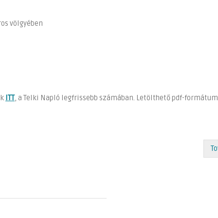
ros völgyében
ók
ITT
, a Telki Napló legfrissebb számában. Letölthető pdf-formát
To