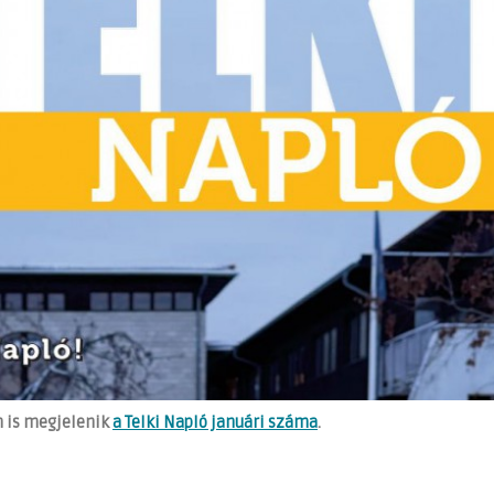
 is megjelenik
a Telki Napló januári száma
.