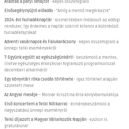
Átadták a pátyi lehajtót
- képes összefoglaló
Elsősegélynyújtó előadás
- "Amíg a mentő megérkezik"
2024. évi hulladéknaptár
- kismértékben módosult az eddigi
rendszer, így érdemes a naptár szerint kitenni a különböző
hulladékfajtákat
Adventi vasárnapok és Falukarácsony
- képes összefoglaló a
ünnepi telki eseményekről
T-Együnk együtt az egészségünkért!
- beszámoló a mentes,
illetve egészséges étkezéssel foglalkozó programsorozat
decemberi alkalmáról
Egy könyvtári róka csodás története
- igaz történet alapján
született mese
Az Angyal meséje
– Molnár Krisztina Rita könyvbemutatója
Első koncertem a Telki Nőikarral
- élménybeszámoló a
nagyszabású ünnepi eseményről
Telki díjazott a Magyar Vállalkozók Napján
- ezúton is
gratulálunk!