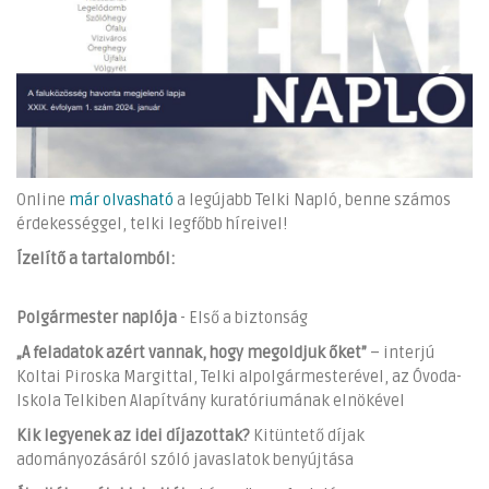
Online
már olvasható
a legújabb Telki Napló, benne számos
érdekességgel, telki legfőbb híreivel!
Ízelítő a tartalomból:
Polgármester naplója
- Első a biztonság
„A feladatok azért vannak, hogy megoldjuk őket”
– interjú
Koltai Piroska Margittal, Telki alpolgármesterével, az Óvoda-
Iskola Telkiben Alapítvány kuratóriumának elnökével
Kik legyenek az idei díjazottak?
Kitüntető díjak
adományozásáról szóló javaslatok benyújtása