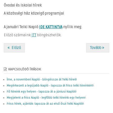
Óvodai és iskolai hírek
A közösségi ház közelgő programjai
A januári Telki Napló
IDE KATTINTVA
nyílik meg.
Előző számaink
ITT
böngészhetők.
Előző
Tovább
KAPCSOLÓDÓ ÍRÁSOK
Íme, a novemberi Napló - böngéssze át Telki híreit!
Megérkezett a legújabb Napló - lapozza át friss telki híreinkért!
Fő híreink egy helyen - lapozza át a júniusi Naplót!
Megjelent a friss Napló - legfőbb telki híreink egy helyen!
Friss hírek, ajánlók: lapozza át az első őszi Telki Naplót!