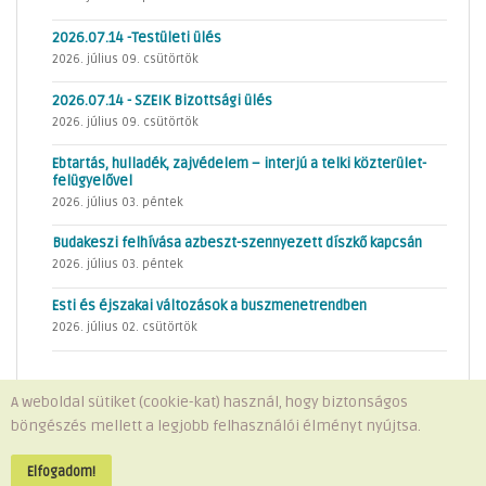
2026.07.14 -Testületi ülés
2026. július 09. csütörtök
2026.07.14 - SZEIK Bizottsági ülés
2026. július 09. csütörtök
Ebtartás, hulladék, zajvédelem – interjú a telki közterület-
felügyelővel
2026. július 03. péntek
Budakeszi felhívása azbeszt-szennyezett díszkő kapcsán
2026. július 03. péntek
Esti és éjszakai változások a buszmenetrendben
2026. július 02. csütörtök
A weboldal sütiket (cookie-kat) használ, hogy biztonságos
böngészés mellett a legjobb felhasználói élményt nyújtsa.
Minden jog fenntartva © 2026 Telki Község Önkormányzata
Impresszum
-
Adatvédelem
Elfogadom!