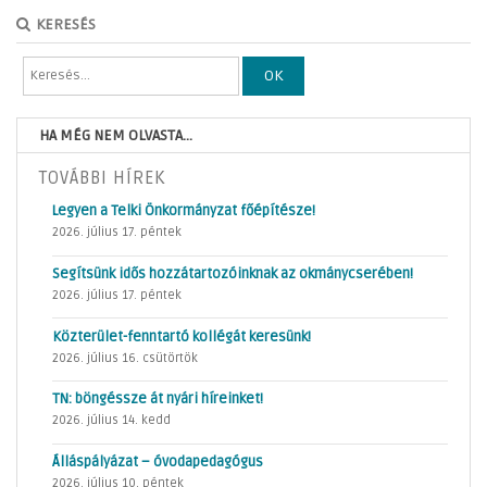
KERESÉS
OK
HA MÉG NEM OLVASTA...
TOVÁBBI HÍREK
Legyen a Telki Önkormányzat főépítésze!
2026. július 17. péntek
Segítsünk idős hozzátartozóinknak az okmánycserében!
2026. július 17. péntek
Közterület-fenntartó kollégát keresünk!
2026. július 16. csütörtök
TN: böngéssze át nyári híreinket!
2026. július 14. kedd
Álláspályázat – óvodapedagógus
2026. július 10. péntek