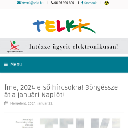
|
|
|
hivatal@telki.hu
06 26 920 800
facebook
Menu
Íme, 2024 első hírcsokra! Böngéssze
át a januári Naplót!
Megjelent: 2024. január 22.