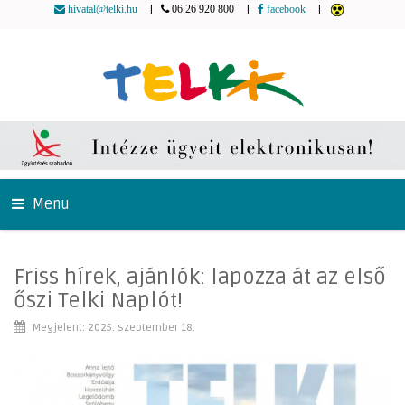
|
|
|
hivatal@telki.hu
06 26 920 800
facebook
Menu
Friss hírek, ajánlók: lapozza át az első
őszi Telki Naplót!
Megjelent: 2025. szeptember 18.