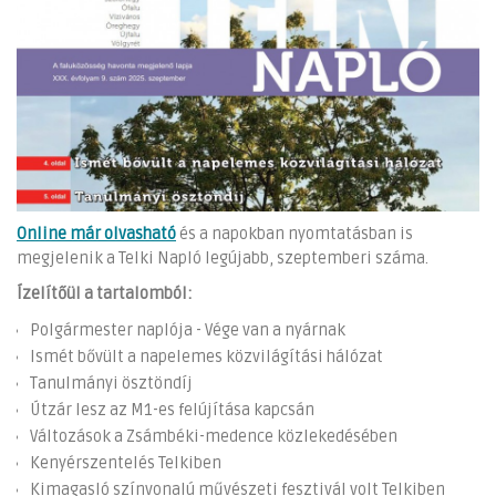
Online már olvasható
és a napokban nyomtatásban is
megjelenik a Telki Napló legújabb, szeptemberi száma.
Ízelítőül a tartalomból:
Polgármester naplója - Vége van a nyárnak
Ismét bővült a napelemes közvilágítási hálózat
Tanulmányi ösztöndíj
Útzár lesz az M1-es felújítása kapcsán
Változások a Zsámbéki-medence közlekedésében
Kenyérszentelés Telkiben
Kimagasló színvonalú művészeti fesztivál volt Telkiben