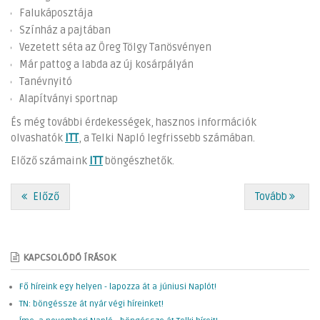
Falukáposztája
Színház a pajtában
Vezetett séta az Öreg Tölgy Tanösvényen
Már pattog a labda az új kosárpályán
Tanévnyitó
Alapítványi sportnap
És még további érdekességek, hasznos információk
olvashatók
ITT
, a Telki Napló legfrissebb számában.
Előző számaink
ITT
böngészhetők.
Előző
Tovább
KAPCSOLÓDÓ ÍRÁSOK
Fő híreink egy helyen - lapozza át a júniusi Naplót!
TN: böngéssze át nyár végi híreinket!