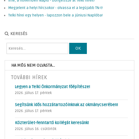
Íme, a novemberi Napló - böngéssze át Telki híreit!
Megjelent a helyi hírcsokor - olvassa el a legújabb TN-t!
Telki hírei egy helyen - lapozzon bele a júniusi Naplóba!
KERESÉS
OK
HA MÉG NEM OLVASTA...
TOVÁBBI HÍREK
Legyen a Telki Önkormányzat főépítésze!
2026. július 17. péntek
Segítsünk idős hozzátartozóinknak az okmánycserében!
2026. július 17. péntek
Közterület-fenntartó kollégát keresünk!
2026. július 16. csütörtök