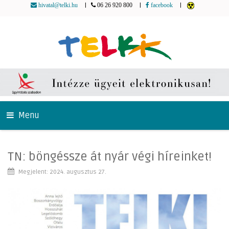
|
|
|
hivatal@telki.hu
06 26 920 800
facebook
Menu
TN: böngéssze át nyár végi híreinket!
Megjelent: 2024. augusztus 27.