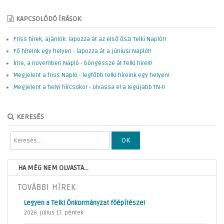
KAPCSOLÓDÓ ÍRÁSOK
Friss hírek, ajánlók: lapozza át az első őszi Telki Naplót!
Fő híreink egy helyen - lapozza át a júniusi Naplót!
Íme, a novemberi Napló - böngéssze át Telki híreit!
Megjelent a friss Napló - legfőbb telki híreink egy helyen!
Megjelent a helyi hírcsokor - olvassa el a legújabb TN-t!
KERESÉS
OK
HA MÉG NEM OLVASTA...
TOVÁBBI HÍREK
Legyen a Telki Önkormányzat főépítésze!
2026. július 17. péntek