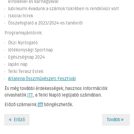
elnökével és karnagyával
Jubileumi évadunk a számok tükrében is rendkívüli volt
Iskolai hírek
Összefoglaló a 2023/2024-es tanévről
Programajánlóink:
Őszi Nyitogató
Jótékonysági Sportnap
Egészségnap 2024
Japán nap
Telki Terasz Estek
Altalena Összművészeti Fesztivál
És még további érdekességek, hasznos információk
olvashatók
ITT
, a Telki Napló legújabb számában.
Előző számaink
ITT
böngészhetők.
Előző
Tovább