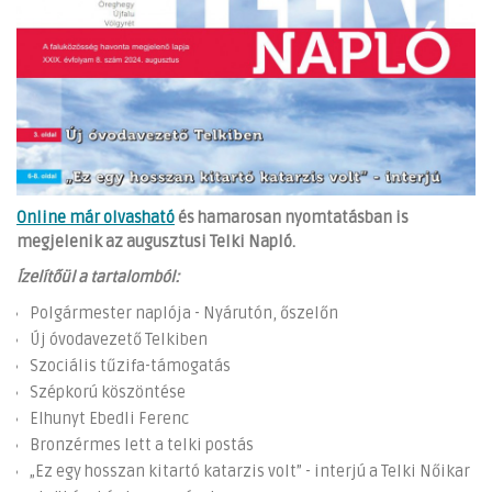
Online már olvasható
és hamarosan nyomtatásban is
megjelenik az augusztusi Telki Napló.
Ízelítőül a tartalomból:
Polgármester naplója - Nyárutón, őszelőn
Új óvodavezető Telkiben
Szociális tűzifa-támogatás
Szépkorú köszöntése
Elhunyt Ebedli Ferenc
Bronzérmes lett a telki postás
„Ez egy hosszan kitartó katarzis volt” - interjú a Telki Nőikar