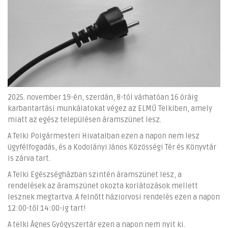
2025. november 19-én, szerdán, 8-tól várhatóan 16 óráig
karbantartási munkálatokat végez az ELMŰ Telkiben, amely
miatt az egész településen áramszünet lesz.
A Telki Polgármesteri Hivatalban ezen a napon nem lesz
ügyfélfogadás, és a Kodolányi János Közösségi Tér és Könyvtár
is zárva tart.
A Telki Egészségházban szintén áramszünet lesz, a
rendelések az áramszünet okozta korlátozások mellett
lesznek megtartva. A felnőtt háziorvosi rendelés ezen a napon
12:00-től 14:00-ig tart!
A telki Ágnes Gyógyszertár ezen a napon nem nyit ki.