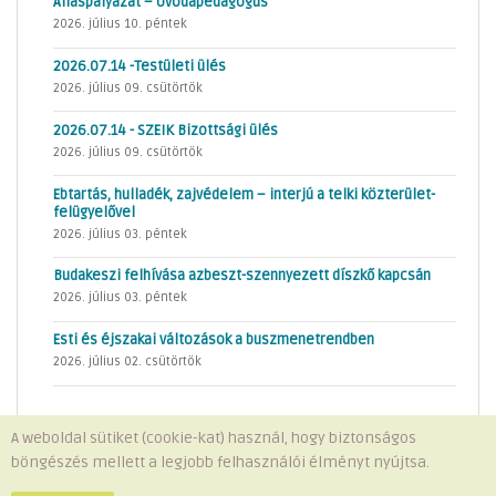
Álláspályázat – óvodapedagógus
2026. július 10. péntek
2026.07.14 -Testületi ülés
2026. július 09. csütörtök
2026.07.14 - SZEIK Bizottsági ülés
2026. július 09. csütörtök
Ebtartás, hulladék, zajvédelem – interjú a telki közterület-
felügyelővel
2026. július 03. péntek
Budakeszi felhívása azbeszt-szennyezett díszkő kapcsán
2026. július 03. péntek
Esti és éjszakai változások a buszmenetrendben
2026. július 02. csütörtök
A weboldal sütiket (cookie-kat) használ, hogy biztonságos
böngészés mellett a legjobb felhasználói élményt nyújtsa.
Minden jog fenntartva © 2026 Telki Község Önkormányzata
Impresszum
-
Adatvédelem