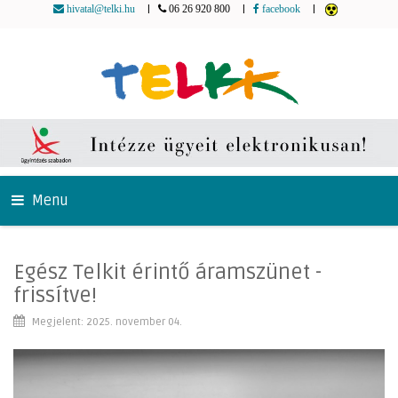
|
|
|
hivatal@telki.hu
06 26 920 800
facebook
Menu
Egész Telkit érintő áramszünet -
frissítve!
Megjelent: 2025. november 04.