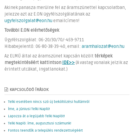
Akinek panasza merülne fel az áramszünettel kapcsolatban,
jelezze azt az E.ON ügyfélszolgálatának az
ugyfelszolgalat@eon.hu
emailcímen!
További E.ON elérhetőségek
Ügyfélszolgálat: 06-20/30/70/-459-9711
Hibabejelentő: 06-80-38-39-40, email:
aramhalozat@eon.hu
Az ELMŰ által az áramszünet kapcsán közölt
térképek
megtekintéséért kattintson
IDE>>
(A vastag vonalak jelzik az
érintett utcákat, ingatlanokat.)
KAPCSOLÓDÓ ÍRÁSOK
Telki esetében nincs szó új beköltözési hullámról
Íme, a júniusi Telki Napló!
Lapozza át a legújabb Telki Naplót!
Telki Napló: íme, augusztusi számunk!
Fontos teendők a település rendezettségéért