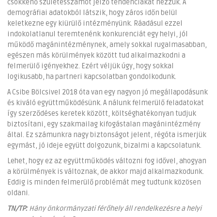
csökkenő születésszámot jelző tendenciákat nézzük. A
demográfiai adatokból látszik, hogy záros időn belül
keletkezne egy kiürülő intézményünk. Ráadásul ezzel
indokolatlanul teremtenénk konkurenciát egy helyi, jól
működő magánintézménynek, amely sokkal rugalmasabban,
egészen más körülmények között tud alkalmazkodni a
felmerülő igényekhez. Ezért véljük úgy, hogy sokkal
logikusabb, ha partneri kapcsolatban gondolkodunk.
A Csibe Bölcsivel 2018 óta van egy nagyon jó megállapodásunk
és kiváló együttműködésünk. A nálunk felmerülő feladatokat
így szerződéses keretek között, költséghatékonyan tudjuk
biztosítani, egy szakmailag kifogástalan magánintézmény
által. Ez számunkra nagy biztonságot jelent, régóta ismerjük
egymást, jó ideje együtt dolgozunk, bizalmi a kapcsolatunk.
Lehet, hogy ez az együttműködés változni fog idővel, ahogyan
a körülmények is változnak, de akkor majd alkalmazkodunk.
Eddig is minden felmerülő problémát meg tudtunk közösen
oldani.
TN/TP:
Hány önkormányzati férőhely áll rendelkezésre a helyi