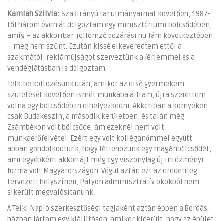
Kamlah Szilvia:
Szakirányú tanulmányaimat követően, 1987-
től három éven át dolgoztam egy minisztériumi bölcsődében,
amíg – az akkoriban jellemző bezárási hullám következtében
– meg nem szűnt. Ezután kissé elkeveredtem ettől a
szakmától, reklámújságot szerveztünk a férjemmel és a
vendéglátásban is dolgoztam.
Telkibe költözésünk után, amikor az első gyermekem
születését követően ismét munkába álltam, újra szerettem
volna egy bölcsődében elhelyezkedni. Akkoriban a környéken
csak Budakeszin, a második kerületben, és talán még
Zsámbékon volt bölcsőde, ám ezeknél nem volt
munkaerőfelvétel. Ezért egy volt kolléganőmmel együtt
abban gondolkodtunk, hogy létrehozunk egy magánbölcsődét,
ami egyébként akkortájt még egy viszonylag új intézményi
forma volt Magyarországon. Végül aztán ezt az eredetileg
tervezett helyszínen, Pátyon adminisztratív okokból nem
sikerült megvalósítanunk.
A Telki Napló szerkesztőségi tagjaként aztán éppen a Bordás-
házban jártam egy kiállításon, amikor kiderült, hogy az épület