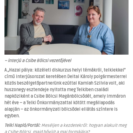
– interjú a Csibe Bölcsi vezetőjével
A „Hazai pálya: közéleti diskurzus helyi témákról, telkiekkel”
című interjúsorozat keretében Deltai Károly polgármesterrel
közös beszélgetőpartnerünk ezúttal Kamlah Szilvia volt, aki
huszonegy esztendeje nyitotta meg Telkiben családi
napköziként a Csibe Bölcsi Magánbölcsődét, amely immáron
hét éve – a
Telki Önkormányzattal kötött megállapodás
alapján – az önkormányzati bölcsődei ellátás színtere is
egyben.
Telki Napló/Portál:
Meséljen a kezdetekről: hogyan alakult meg
a Csibe Bölcsi, majd bővült a mai formájára?