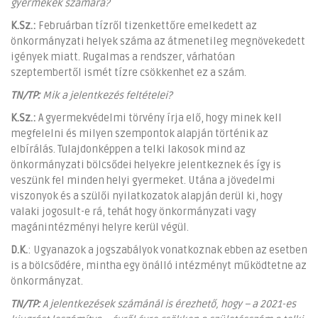
gyermekek számára?
K.Sz.:
Februárban tízről tizenkettőre emelkedett az
önkormányzati helyek száma az átmenetileg megnövekedett
igények miatt. Rugalmas a rendszer, várhatóan
szeptembertől ismét tízre csökkenhet ez a szám.
TN/TP:
Mik a jelentkezés feltételei?
K.Sz.:
A gyermekvédelmi törvény írja elő, hogy minek kell
megfelelni és milyen szempontok alapján történik az
elbírálás. Tulajdonképpen a telki lakosok mind az
önkormányzati bölcsődei helyekre jelentkeznek és így is
veszünk fel minden helyi gyermeket. Utána a jövedelmi
viszonyok és a szülői nyilatkozatok alapján derül ki, hogy
valaki jogosult-e rá, tehát hogy önkormányzati vagy
magánintézményi helyre kerül végül.
D.K.
: Ugyanazok a jogszabályok vonatkoznak ebben az esetben
is a bölcsődére, mintha egy önálló intézményt működtetne az
önkormányzat.
TN/TP:
A jelentkezések számánál is érezhető, hogy – a 2021-es