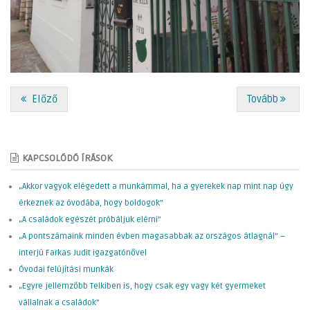
Előző
Tovább
KAPCSOLÓDÓ ÍRÁSOK
„Akkor vagyok elégedett a munkámmal, ha a gyerekek nap mint nap úgy
érkeznek az óvodába, hogy boldogok”
„A családok egészét próbáljuk elérni”
„A pontszámaink minden évben magasabbak az országos átlagnál” –
interjú Farkas Judit igazgatónővel
Óvodai felújítási munkák
„Egyre jellemzőbb Telkiben is, hogy csak egy vagy két gyermeket
vállalnak a családok”