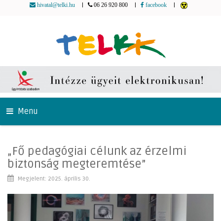
|
|
|
hivatal@telki.hu
06 26 920 800
facebook
Menu
„Fő pedagógiai célunk az érzelmi
biztonság megteremtése”
Megjelent: 2025. április 30.