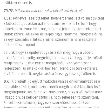
csökkenhessen is.
TN/TP:
Milyen terveik vannak a következő évekre?
K.Sz.:
Pár évvel ezelőtt lehet, hogy érdemes lett volna bővíteni
a bölcsődét, de akkor azt mondtam, és ma is tartom, hogy
ennek nem lenne értelme, hiszen a jelenlegi keretek között
tudok szívvel-lélekkel és teljes figyelmemmel mögötte állni.
Ez egy szociális ellátás, aminél számomra nem az üzleti
oldal a fő szempont.
Célunk, hogy az épületet úgy őrizzük meg, hogy a védett
utcaképnek mindig megfeleljen – tavaly volt egy teljes külső
felújításunk –, és a kertet megpróbáljuk folyamatosan
fejleszteni, új játékokkal bővíteni. Mindig is törekedtem a
kiváló munkaerő megtartására és ez így lesz a jövőben is.
D.K.:
Kipróbált, jó együttműködés van az önkormányzat és a
bölcsőde között, amit szeretnénk megőrizni. A köztünk lévő
megállapodás kellően rugalmas ahhoz, hogy a változásokhoz
igazodjon, de kellően stabil is, hogy lehessen rá számítani.
Feltett szándékunk, hogy ez a szerződés hosszú távon