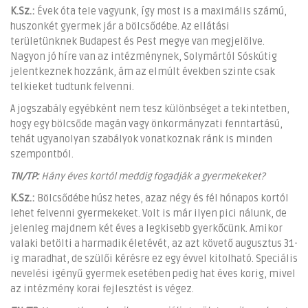
K.Sz.:
Évek óta tele vagyunk, így most is a maximális számú,
huszonkét gyermek jár a bölcsődébe. Az ellátási
területünknek Budapest és Pest megye van megjelölve.
Nagyon jó híre van az intézménynek, Solymártól Sóskútig
jelentkeznek hozzánk, ám az elmúlt években szinte csak
telkieket tudtunk felvenni.
A jogszabály egyébként nem tesz különbséget a tekintetben,
hogy egy bölcsőde magán vagy önkormányzati fenntartású,
tehát ugyanolyan szabályok vonatkoznak ránk is minden
szempontból.
TN/TP:
Hány éves kortól meddig fogadják a gyermekeket?
K.Sz.:
Bölcsődébe húsz hetes, azaz négy és fél hónapos kortól
lehet felvenni gyermekeket. Volt is már ilyen pici nálunk, de
jelenleg majdnem két éves a legkisebb gyerkőcünk. Amikor
valaki betölti a harmadik életévét, az azt követő augusztus 31-
ig maradhat, de szülői kérésre ez egy évvel kitolható. Speciális
nevelési igényű gyermek esetében pedig hat éves korig, mivel
az intézmény korai fejlesztést is végez.