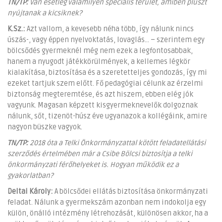
TN/TP:
Van esetleg valamilyen speciális terület, amiben pluszt
nyújtanak a kicsiknek?
K.Sz.:
Azt vallom, a kevesebb néha több, így nálunk nincs
úszás-, vagy éppen nyelvoktatás, lovaglás… – szerintem egy
bölcsődés gyermeknél még nem ezek a legfontosabbak,
hanem a nyugodt játékkörülmények, a kellemes légkör
kialakítása, biztosítása és a szeretetteljes gondozás, így mi
ezeket tartjuk szem előtt. Fő pedagógiai célunk az érzelmi
biztonság megteremtése, és azt hiszem, ebben elég jók
vagyunk. Magasan képzett kisgyermeknevelők dolgoznak
nálunk, sőt, tizenöt-húsz éve ugyanazok a kollégáink, amire
nagyon büszke vagyok.
TN/TP:
2018 óta a Telki Önkormányzattal kötött feladatellátási
szerződés értelmében már a Csibe Bölcsi biztosítja a telki
önkormányzati férőhelyeket is. Hogyan működik ez a
gyakorlatban?
Deltai Károly:
A bölcsődei ellátás biztosítása önkormányzati
feladat. Nálunk a gyermekszám azonban nem indokolja egy
külön, önálló intézmény létrehozását, különösen akkor, ha a