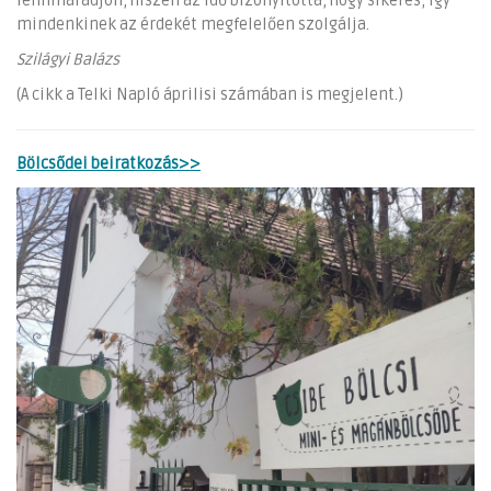
fennmaradjon, hiszen az idő bizonyította, hogy sikeres, így
mindenkinek az érdekét megfelelően szolgálja.
Szilágyi Balázs
(A cikk a Telki Napló áprilisi számában is megjelent.)
Bölcsődei beiratkozás>>