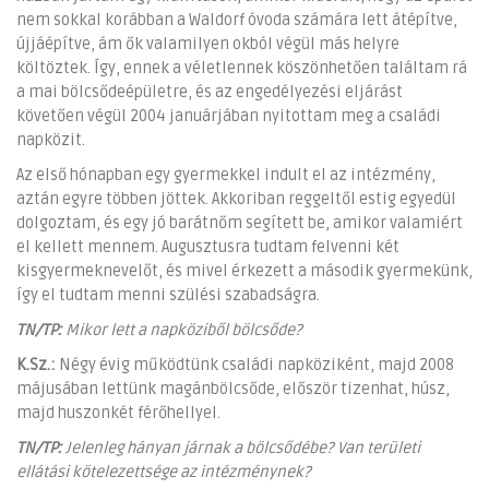
nem sokkal korábban a Waldorf óvoda számára lett átépítve,
újjáépítve, ám ők valamilyen okból végül más helyre
költöztek. Így, ennek a véletlennek köszönhetően találtam rá
a mai bölcsődeépületre, és az engedélyezési eljárást
követően végül 2004 januárjában nyitottam meg a családi
napközit.
Az első hónapban egy gyermekkel indult el az intézmény,
aztán egyre többen jöttek. Akkoriban reggeltől estig egyedül
dolgoztam, és egy jó barátnőm segített be, amikor valamiért
el kellett mennem. Augusztusra tudtam felvenni két
kisgyermeknevelőt, és mivel érkezett a második gyermekünk,
így el tudtam menni szülési szabadságra.
TN/TP:
Mikor lett a napköziből bölcsőde?
K.Sz.:
Négy évig működtünk családi napköziként, majd 2008
májusában lettünk magánbölcsőde, először tizenhat, húsz,
majd huszonkét férőhellyel.
TN/TP:
Jelenleg hányan járnak a bölcsődébe? Van területi
ellátási kötelezettsége az intézménynek?