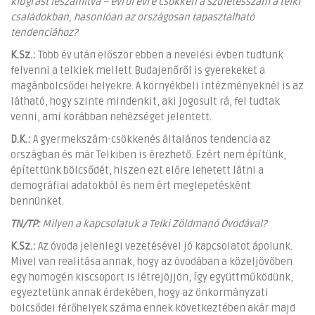
kiugrást leszámítva – évről évre csökken a születésszám a telki
családokban, hasonlóan az országosan tapasztalható
tendenciához?
K.Sz.:
Több év után először ebben a nevelési évben tudtunk
felvenni a telkiek mellett Budajenőről is gyerekeket a
magánbölcsődei helyekre. A környékbeli intézményeknél is az
látható, hogy szinte mindenkit, aki jogosult rá, fel tudtak
venni, ami korábban nehézséget jelentett.
D.K.:
A gyermekszám-csökkenés általános tendencia az
országban és már Telkiben is érezhető. Ezért nem építünk,
építettünk bölcsődét, hiszen ezt előre lehetett látni a
demográfiai adatokból és nem ért meglepetésként
bennünket.
TN/TP:
Milyen a kapcsolatuk a Telki Zöldmanó Óvodával?
K.Sz.:
Az óvoda jelenlegi vezetésével jó kapcsolatot ápolunk.
Mivel van realitása annak, hogy az óvodában a közeljövőben
egy homogén kiscsoport is létrejöjjön, így együttműködünk,
egyeztetünk annak érdekében, hogy az önkormányzati
bölcsődei férőhelyek száma ennek következtében akár majd