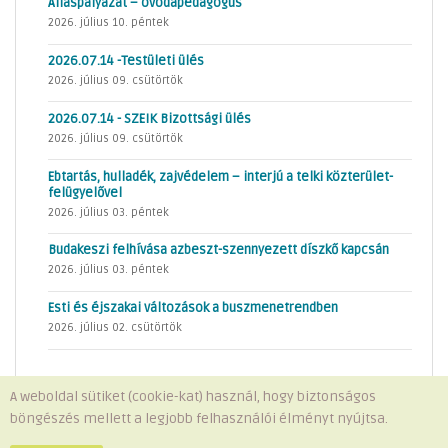
Álláspályázat – óvodapedagógus
2026. július 10. péntek
2026.07.14 -Testületi ülés
2026. július 09. csütörtök
2026.07.14 - SZEIK Bizottsági ülés
2026. július 09. csütörtök
Ebtartás, hulladék, zajvédelem – interjú a telki közterület-
felügyelővel
2026. július 03. péntek
Budakeszi felhívása azbeszt-szennyezett díszkő kapcsán
2026. július 03. péntek
Esti és éjszakai változások a buszmenetrendben
2026. július 02. csütörtök
A weboldal sütiket (cookie-kat) használ, hogy biztonságos
böngészés mellett a legjobb felhasználói élményt nyújtsa.
Minden jog fenntartva © 2026 Telki Község Önkormányzata
Impresszum
-
Adatvédelem