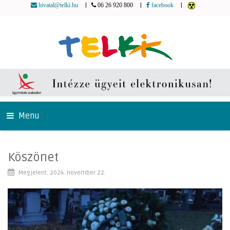
|
|
|
hivatal@telki.hu
06 26 920 800
facebook
Menu
Köszönet
Megjelent: 2024. november 22.