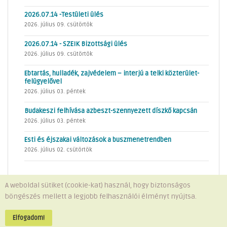
2026.07.14 -Testületi ülés
2026. július 09. csütörtök
2026.07.14 - SZEIK Bizottsági ülés
2026. július 09. csütörtök
Ebtartás, hulladék, zajvédelem – interjú a telki közterület-
felügyelővel
2026. július 03. péntek
Budakeszi felhívása azbeszt-szennyezett díszkő kapcsán
2026. július 03. péntek
Esti és éjszakai változások a buszmenetrendben
2026. július 02. csütörtök
A weboldal sütiket (cookie-kat) használ, hogy biztonságos
böngészés mellett a legjobb felhasználói élményt nyújtsa.
Minden jog fenntartva © 2026 Telki Község Önkormányzata
Impresszum
-
Adatvédelem
Elfogadom!