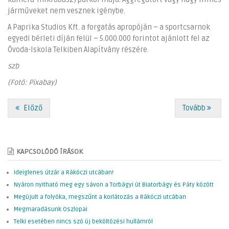
járműveket nem vesznek igénybe.
A Paprika Studios Kft. a forgatás apropóján – a sportcsarnok
egyedi bérleti díján felül – 5.000.000 forintot ajánlott fel az
Óvoda-Iskola Telkiben Alapítvány részére.
szb
(Fotó: Pixabay)
Előző
Tovább
KAPCSOLÓDÓ ÍRÁSOK
Ideiglenes útzár a Rákóczi utcában!
Nyáron nyitható meg egy sávon a Torbágyi út Biatorbágy és Páty között
Megújult a folyóka, megszűnt a korlátozás a Rákóczi utcában
Megmaradásunk Oszlopai
Telki esetében nincs szó új beköltözési hullámról