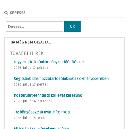
KERESÉS
OK
HA MÉG NEM OLVASTA...
TOVÁBBI HÍREK
Legyen a Telki Önkormányzat főépítésze!
2026. július 17. péntek
Segítsünk idős hozzátartozóinknak az okmánycserében!
2026. július 17. péntek
Közterület-fenntartó kollégát keresünk!
2026. július 16. csütörtök
TN: böngéssze át nyári híreinket!
2026. július 14. kedd
Álláspályázat – óvodapedagógus