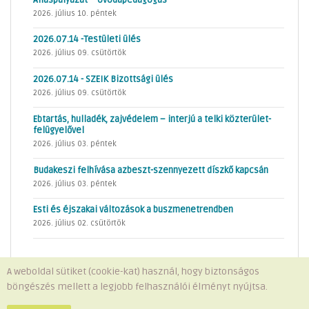
2026. július 10. péntek
2026.07.14 -Testületi ülés
2026. július 09. csütörtök
2026.07.14 - SZEIK Bizottsági ülés
2026. július 09. csütörtök
Ebtartás, hulladék, zajvédelem – interjú a telki közterület-
felügyelővel
2026. július 03. péntek
Budakeszi felhívása azbeszt-szennyezett díszkő kapcsán
2026. július 03. péntek
Esti és éjszakai változások a buszmenetrendben
2026. július 02. csütörtök
A weboldal sütiket (cookie-kat) használ, hogy biztonságos
böngészés mellett a legjobb felhasználói élményt nyújtsa.
Minden jog fenntartva © 2026 Telki Község Önkormányzata
Impresszum
-
Adatvédelem