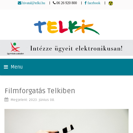
|
|
|
hivatal@telki.hu
06 26 920 800
facebook
Menu
Filmforgatás Telkiben
Megjelent: 2023. június 08.