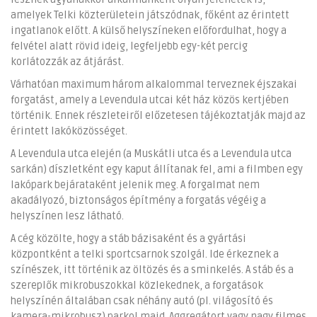
amelyek Telki közterületein játszódnak, főként az érintett
ingatlanok előtt. A külső helyszíneken előfordulhat, hogy a
felvétel alatt rövid ideig, legfeljebb egy-két percig
korlátozzák az átjárást.
Várhatóan maximum három alkalommal terveznek éjszakai
forgatást, amely a Levendula utcai két ház közös kertjében
történik. Ennek részleteiről előzetesen tájékoztatják majd az
érintett lakóközösséget.
A Levendula utca elején (a Muskátli utca és a Levendula utca
sarkán) díszletként egy kaput állítanak fel, ami a filmben egy
lakópark bejárataként jelenik meg. A forgalmat nem
akadályozó, biztonságos építmény a forgatás végéig a
helyszínen lesz látható.
A cég közölte, hogy a stáb bázisaként és a gyártási
központként a telki sportcsarnok szolgál. Ide érkeznek a
színészek, itt történik az öltözés és a sminkelés. A stáb és a
szereplők mikrobuszokkal közlekednek, a forgatások
helyszínén általában csak néhány autó (pl. világosító és
kamera-mikrobusz) parkol majd. Aggregátort vagy nagy filmes