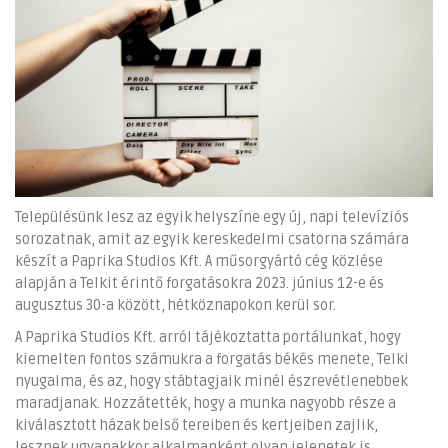
Településünk lesz az egyik helyszíne egy új, napi televíziós
sorozatnak, amit az egyik kereskedelmi csatorna számára
készít a Paprika Studios Kft. A műsorgyártó cég közlése
alapján a Telkit érintő forgatásokra 2023. június 12-e és
augusztus 30-a között, hétköznapokon kerül sor.
A Paprika Studios Kft. arról tájékoztatta portálunkat, hogy
kiemelten fontos számukra a forgatás békés menete, Telki
nyugalma, és az, hogy stábtagjaik minél észrevétlenebbek
maradjanak. Hozzátették, hogy a munka nagyobb része a
kiválasztott házak belső tereiben és kertjeiben zajlik,
lesznek ugyanakkor alkalmanként olyan jelenetek is,