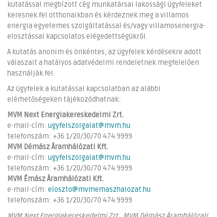
kutatással megbízott cég munkatársai lakossági ügyfeleket
keresnek fel otthonaikban és kérdeznek meg a villamos
energia egyetemes szolgáltatással és/vagy villamosenergia-
elosztással kapcsolatos elégedettségükről.
A kutatás anonim és önkéntes, az ügyfelek kérdésekre adott
válaszait a hatályos adatvédelmi rendeletnek megfelelően
használják fel.
Az ügyfelek a kutatással kapcsolatban az alábbi
elérhetőségeken tájékozódhatnak:
MVM Next Energiakereskedelmi Zrt.
e-mail-cím:
ugyfelszolgalat@mvm.hu
telefonszám: +36 1/20/30/70 474 9999
MVM Démász Áramhálózati Kft.
e-mail-cím:
ugyfelszolgalat@mvm.hu
telefonszám: +36 1/20/30/70 474 9999
MVM Émász Áramhálózati Kft.
e-mail-cím:
eloszto@mvmemaszhalozat.hu
telefonszám: +36 1/20/30/70 474 9999
MVM Next Energiakereskedelmi Zrt., MVM Démász Áramhálózati