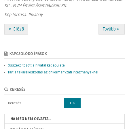
Kft., MVM Émász Áramhálózati Kft.
Kép forrása: Pixabay
Előző
Tovább
KAPCSOLÓDÓ ÍRÁSOK
Összeköltözött a hivatal két épülete
Tart a takarékoskodás az önkormányzati intézményeknél
KERESÉS
OK
HA MÉG NEM OLVASTA...