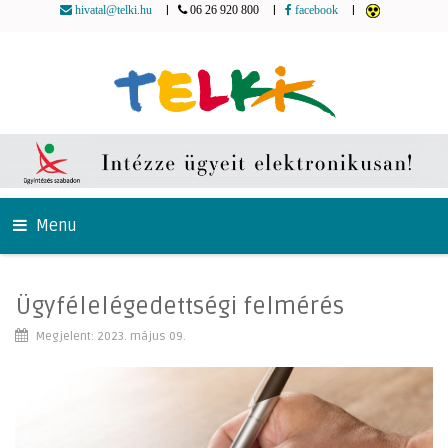
|
|
|
hivatal@telki.hu
06 26 920 800
facebook
Menu
Ügyfélelégedettségi felmérés
Megjelent: 2023. május 09.