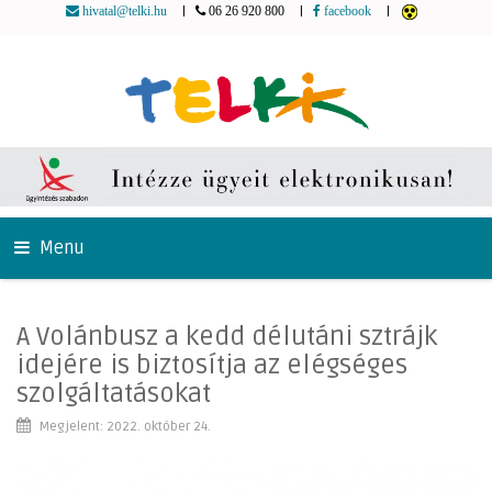
|
|
|
hivatal@telki.hu
06 26 920 800
facebook
Menu
A Volánbusz a kedd délutáni sztrájk
idejére is biztosítja az elégséges
szolgáltatásokat
Megjelent: 2022. október 24.