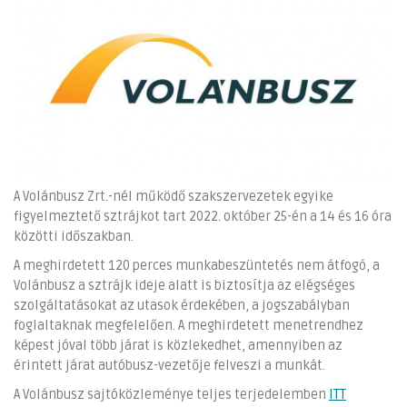
A Volánbusz Zrt.-nél működő szakszervezetek egyike
figyelmeztető sztrájkot tart 2022. október 25-én a 14 és 16 óra
közötti időszakban.
A meghirdetett 120 perces munkabeszüntetés nem átfogó, a
Volánbusz a sztrájk ideje alatt is biztosítja az elégséges
szolgáltatásokat az utasok érdekében, a jogszabályban
foglaltaknak megfelelően. A meghirdetett menetrendhez
képest jóval több járat is közlekedhet, amennyiben az
érintett járat autóbusz-vezetője felveszi a munkát.
A Volánbusz sajtóközleménye teljes terjedelemben
ITT