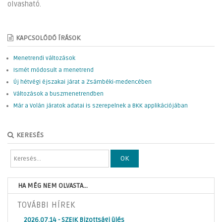
olvasható.
KAPCSOLÓDÓ ÍRÁSOK
Menetrendi változások
Ismét módosult a menetrend
Új hétvégi éjszakai járat a Zsámbéki-medencében
Változások a buszmenetrendben
Már a Volán járatok adatai is szerepelnek a BKK applikációjában
KERESÉS
OK
HA MÉG NEM OLVASTA...
TOVÁBBI HÍREK
2026.07.14 - SZEIK Bizottsági ülés