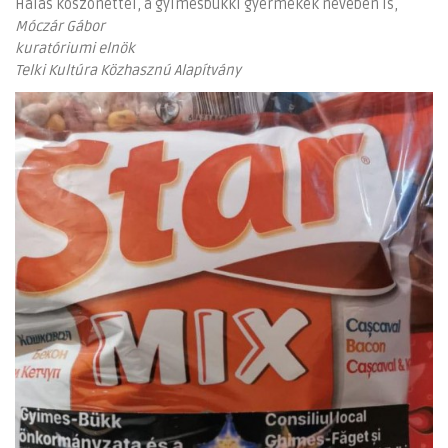
Hálás köszönettel, a gyimesbükki gyermekek nevében is,
Móczár Gábor
kuratóriumi elnök
Telki Kultúra Közhasznú Alapítvány