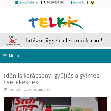
|
|
|
hivatal@telki.hu
06 26 920 800
facebook
Menu
Idén is karácsonyi gyűjtés a gyimesi
gyerekeknek
Megjelent: 2020. december 04.