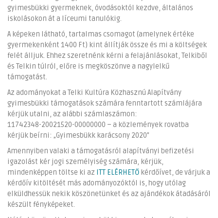
gyimesbükki gyermeknek, óvodásoktól kezdve, általános
iskolásokon át a líceumi tanulókig.
A képeken látható, tartalmas csomagot (amelynek értéke
gyermekenként 1400 Ft) kint állítják össze és mi a költségek
felét álljuk. Ehhez szeretnénk kérni a felajánlásokat, Telkiből
és Telkin túlról, előre is megköszönve a nagylelkű
támogatást.
Az adományokat a Telki Kultúra Közhasznú Alapítvány
gyimesbükki támogatások számára fenntartott számlájára
kérjük utalni, az alábbi számlaszámon:
11742348-20021520-00000000 – a közlemények rovatba
kérjük beírni: „Gyimesbükk karácsony 2020”
Amennyiben valaki a támogatásról alapítványi befizetési
igazolást kér jogi személyiség számára, kérjük,
mindenképpen töltse ki az
ITT ELÉRHETŐ
kérdőívet, de várjuk a
kérdőív kitöltését más adományozóktól is, hogy utólag
elküldhessük nekik köszönetünket és az ajándékok átadásáról
készült fényképeket.