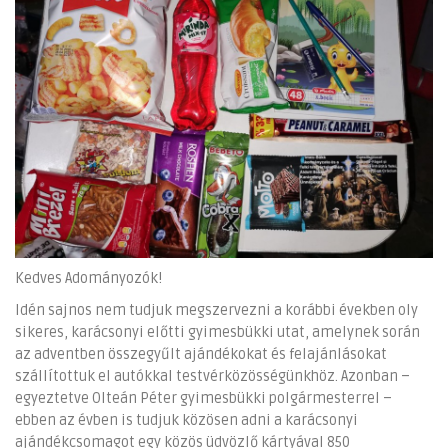
Kedves Adományozók!
Idén sajnos nem tudjuk megszervezni a korábbi években oly
sikeres, karácsonyi előtti gyimesbükki utat, amelynek során
az adventben összegyűlt ajándékokat és felajánlásokat
szállítottuk el autókkal testvérközösségünkhöz. Azonban –
egyeztetve Olteán Péter gyimesbükki polgármesterrel –
ebben az évben is tudjuk közösen adni a karácsonyi
ajándékcsomagot egy közös üdvözlő kártyával 850