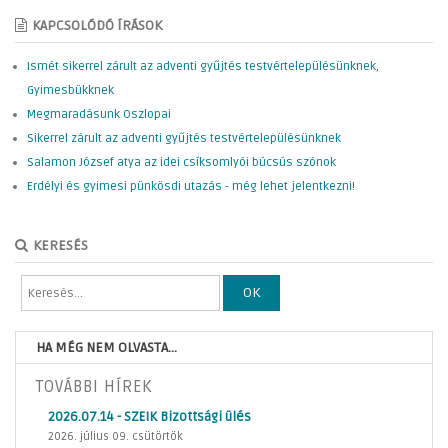
KAPCSOLÓDÓ ÍRÁSOK
Ismét sikerrel zárult az adventi gyűjtés testvértelepülésünknek,
Gyimesbükknek
Megmaradásunk Oszlopai
Sikerrel zárult az adventi gyűjtés testvértelepülésünknek
Salamon József atya az idei csíksomlyói búcsús szónok
Erdélyi és gyimesi pünkösdi utazás - még lehet jelentkezni!
KERESÉS
OK
HA MÉG NEM OLVASTA...
TOVÁBBI HÍREK
2026.07.14 - SZEIK Bizottsági ülés
2026. július 09. csütörtök