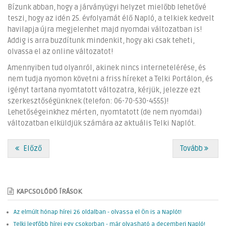
Bízunk abban, hogy a járványügyi helyzet mielőbb lehetővé
teszi, hogy az idén 25. évfolyamát élő Napló, a telkiek kedvelt
havilapja újra megjelenhet majd nyomdai változatban is!
Addig is arra buzdítunk mindenkit, hogy aki csak teheti,
olvassa el az online változatot!
Amennyiben tud olyanról, akinek nincs internetelérése, és
nem tudja nyomon követni a friss híreket a Telki Portálon, és
igényt tartana nyomtatott változatra, kérjük, jelezze ezt
szerkesztőségünknek (telefon: 06-70-530-4555)!
Lehetőségeinkhez mérten, nyomtatott (de nem nyomdai)
változatban elküldjük számára az aktuális Telki Naplót.
Előző
Tovább
KAPCSOLÓDÓ ÍRÁSOK
Az elmúlt hónap hírei 26 oldalban - olvassa el Ön is a Naplót!
Telki legfőbb hírei egy csokorban - már olvasható a decemberi Napló!