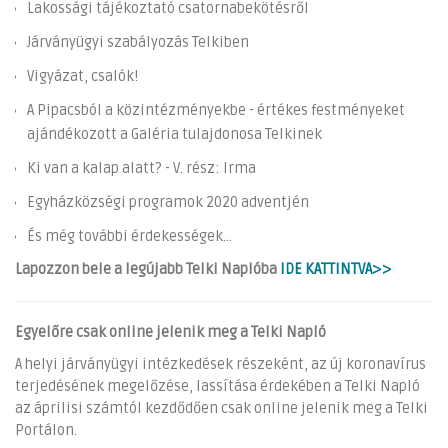
Lakossági tájékoztató csatornabekötésről
Járványügyi szabályozás Telkiben
Vigyázat, csalók!
A Pipacsból a közintézményekbe - értékes festményeket
ajándékozott a Galéria tulajdonosa Telkinek
Ki van a kalap alatt? - V. rész: Irma
Egyházközségi programok 2020 adventjén
És még további érdekességek...
Lapozzon bele a legújabb Telki Naplóba
IDE KATTINTVA>>
Egyelőre csak online jelenik meg a Telki Napló
A helyi járványügyi intézkedések részeként, az új koronavírus
terjedésének megelőzése, lassítása érdekében a Telki Napló
az áprilisi számtól kezdődően csak online jelenik meg a Telki
Portálon.