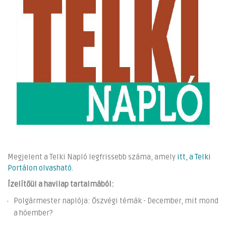
Megjelent a Telki Napló legfrissebb száma, amely
itt, a Telki
Portálon olvasható.
Ízelítőül a havilap tartalmából:
Polgármester naplója: Őszvégi témák - December, mit mond
a hóember?