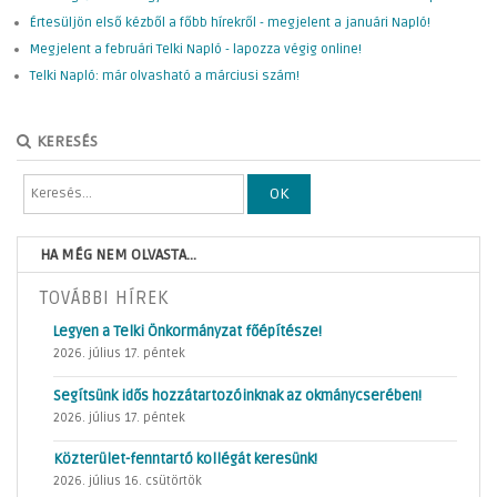
Értesüljön első kézből a főbb hírekről - megjelent a januári Napló!
Megjelent a februári Telki Napló - lapozza végig online!
Telki Napló: már olvasható a márciusi szám!
KERESÉS
OK
HA MÉG NEM OLVASTA...
TOVÁBBI HÍREK
Legyen a Telki Önkormányzat főépítésze!
2026. július 17. péntek
Segítsünk idős hozzátartozóinknak az okmánycserében!
2026. július 17. péntek
Közterület-fenntartó kollégát keresünk!
2026. július 16. csütörtök