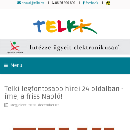
|
|
|
hivatal@telki.hu
06 26 920 800
facebook
Menu
Telki legfontosabb hírei 24 oldalban -
íme, a friss Napló!
Megjelent: 2020. december 02.