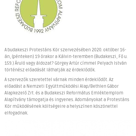
A budakeszi Protestáns Kör szervezésében 2020. október 16-
án, (pénteken) 19 órakor a Kálvin-teremben (Budakeszi, Fő u.
159.) Áruló vagy áldozat? Görgey Artúr címmel Pelyach István
történész előadását láthatják az érdeklődők.
A szervezők szeretettel várnak minden érdeklődőt. Az
előadást a Nemzeti Együttműködési Alap/Bethlen Gábor
Alapkezelő Zrt. és a Budakeszi Református Emléktemplom
Alapítvány támogatja és ingyenes. Adományokat a Protestáns
Kör működésének költségeire a helyszínen köszönettel
elfogadnak.