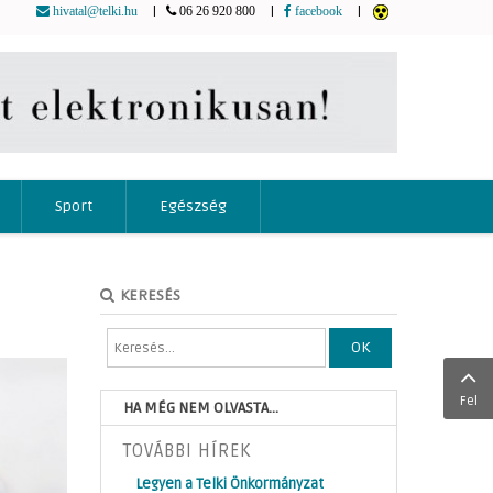
|
|
|
hivatal@telki.hu
06 26 920 800
facebook
Sport
Egészség
KERESÉS
OK
Fel
HA MÉG NEM OLVASTA...
TOVÁBBI HÍREK
Legyen a Telki Önkormányzat