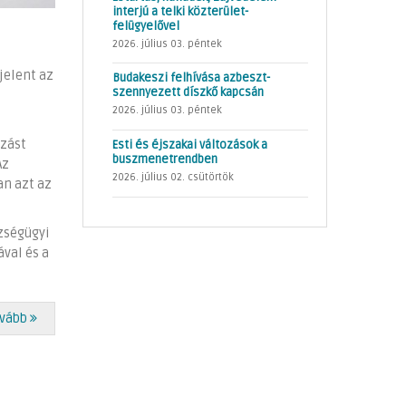
interjú a telki közterület-
felügyelővel
2026. július 03. péntek
jelent az
Budakeszi felhívása azbeszt-
szennyezett díszkő kapcsán
2026. július 03. péntek
ozást
Esti és éjszakai változások a
buszmenetrendben
Az
2026. július 02. csütörtök
an azt az
szségügyi
ával és a
vább