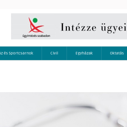
áz és Sportcsarnok
Civil
Egyházak
Oktatás