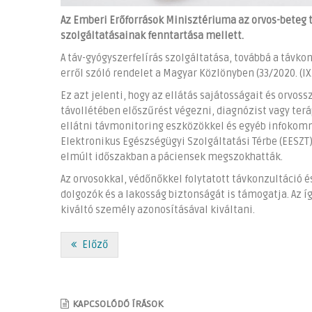
Az Emberi Erőforrások Minisztériuma az orvos-beteg 
szolgáltatásainak fenntartása mellett.
A táv-gyógyszerfelírás szolgáltatása, továbbá a táv
erről szóló rendelet a Magyar Közlönyben (33/2020. (IX
Ez azt jelenti, hogy az ellátás sajátosságait és orvos
távollétében előszűrést végezni, diagnózist vagy terá
ellátni távmonitoring eszközökkel és egyéb infokomm
Elektronikus Egészségügyi Szolgáltatási Térbe (EESZT
elmúlt időszakban a páciensek megszokhatták.
Az orvosokkal, védőnőkkel folytatott távkonzultáció é
dolgozók és a lakosság biztonságát is támogatja. Az í
kiváltó személy azonosításával kiváltani.
Előző
KAPCSOLÓDÓ ÍRÁSOK