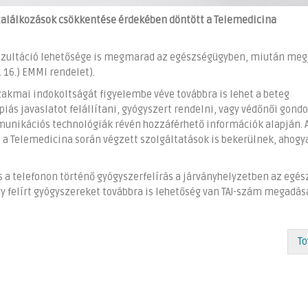
találkozások csökkentése érdekében döntött a Telemedicina
konzultáció lehetősége is megmarad az egészségügyben, miután meg
. 16.) EMMI rendelet).
szakmai indokoltságát figyelembe véve továbbra is lehet a beteg
piás javaslatot felállítani, gyógyszert rendelni, vagy védőnői gond
unikációs technológiák révén hozzáférhető információk alapján. 
) a Telemedicina során végzett szolgáltatások is bekerülnek, ahogy
s a telefonon történő gyógyszerfelírás a járványhelyzetben az egé
gy felírt gyógyszereket továbbra is lehetőség van TAJ-szám megadás
To