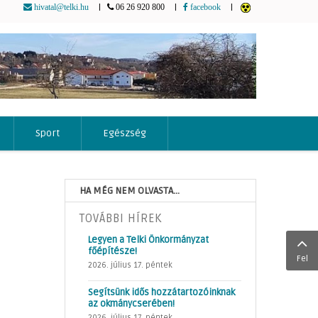
|
|
|
hivatal@telki.hu
06 26 920 800
facebook
Sport
Egészség
HA MÉG NEM OLVASTA...
TOVÁBBI HÍREK
Legyen a Telki Önkormányzat
főépítésze!
Fel
2026. július 17. péntek
Segítsünk idős hozzátartozóinknak
az okmánycserében!
2026. július 17. péntek