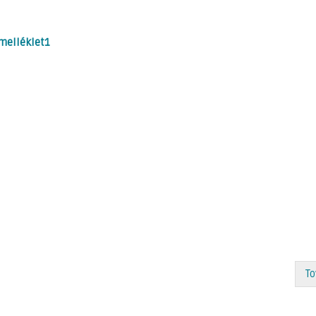
melléklet1
To