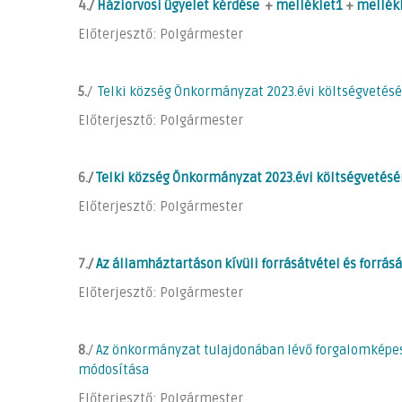
4./
Háziorvosi ügyelet kérdése
+
melléklet1
+
mellék
Előterjesztő: Polgármester
5.
/
Telki község Önkormányzat 2023.évi költségvetésén
Előterjesztő: Polgármester
6./
Telki község Önkormányzat 2023.évi költségvetés
Előterjesztő: Polgármester
7./
Az államháztartáson kívüli forrásátvétel és forrás
Előterjesztő: Polgármester
8.
/
Az önkormányzat tulajdonában lévő forgalomképes
módosítása
Előterjesztő: Polgármester