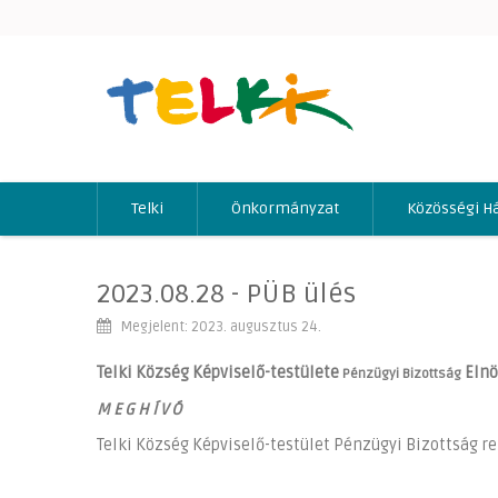
Telki
Önkormányzat
Közösségi H
2023.08.28 - PÜB ülés
Megjelent: 2023. augusztus 24.
Telki Község Képviselő-testülete
Eln
Pénzügyi Bizottság
M E G H Í V Ó
Telki Község Képviselő-testület Pénzügyi Bizottság 