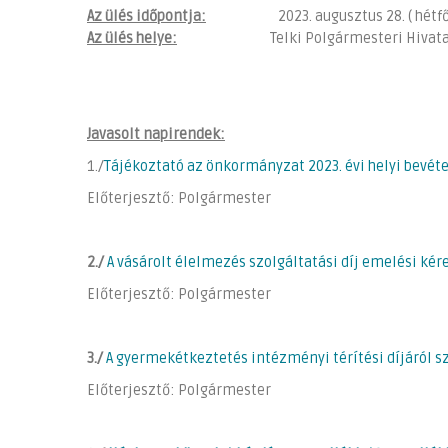
Az ülés időpontja:
2023. augusztus 28. ( hétfő) 
Az ülés helye:
Telki Polgármesteri Hivatal Tárgy
Javasolt napirendek:
1./
Tájékoztató az önkormányzat 2023. évi helyi bevét
Előterjesztő: Polgármester
2./
A vásárolt élelmezés szolgáltatási díj emelési k
Előterjesztő: Polgármester
3./
A gyermekétkeztetés intézményi térítési díjáról 
Előterjesztő: Polgármester