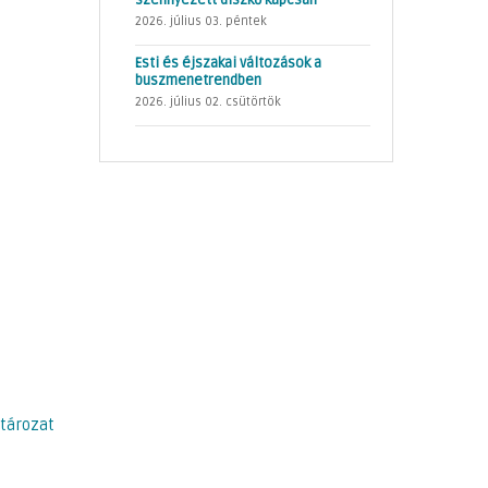
szennyezett díszkő kapcsán
2026. július 03. péntek
Esti és éjszakai változások a
buszmenetrendben
2026. július 02. csütörtök
atározat