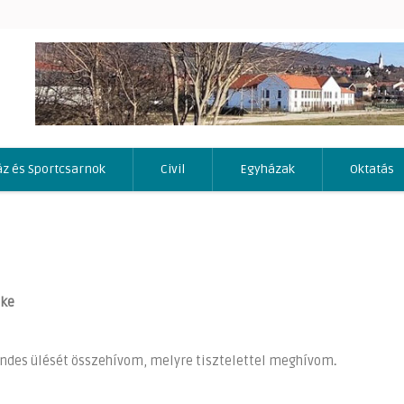
áz és Sportcsarnok
Civil
Egyházak
Oktatás
öke
rendes ülését összehívom, melyre tisztelettel meghívom
.