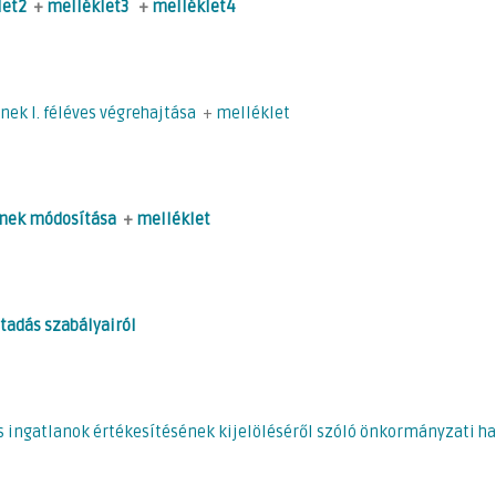
let2
+
melléklet3
+
melléklet4
ek I. féléves végrehajtása
+
melléklet
ének módosítása
+
melléklet
átadás szabályairól
 ingatlanok értékesítésének kijelöléséről szóló önkormányzati h