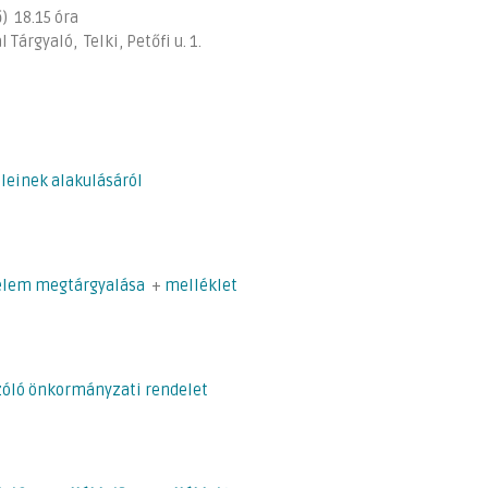
18.15 óra
aló, Telki, Petőfi u. 1.
eleinek alakulásáról
érelem megtárgyalása
+
melléklet
szóló önkormányzati rendelet