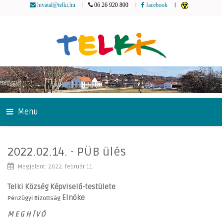
|
|
|
hivatal@telki.hu
06 26 920 800
facebook
Menu
2022.02.14. - PÜB ülés
Megjelent: 2022. február 11.
Telki Község Képviselő-testülete
Elnöke
Pénzügyi Bizottság
M E G H Í V Ó