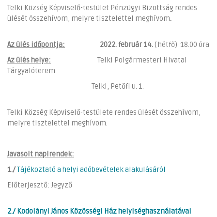
Telki Község Képviselő-testület Pénzügyi Bizottság rendes
ülését összehívom, melyre tisztelettel meghívom
.
Az ülés időpontja:
2022. február 14.
( hétfő) 18.00 óra
Az ülés helye:
Telki Polgármesteri Hivatal
Tárgyalóterem
Telki, Petőfi u. 1.
Telki Község Képviselő-testülete rendes ülését összehívom,
melyre tisztelettel meghívom.
Javasolt napirendek:
1./
Tájékoztató a helyi adóbevételek alakulásáról
Előterjesztő: Jegyző
2./ Kodolányi János Közösségi Ház helyiséghasználatával